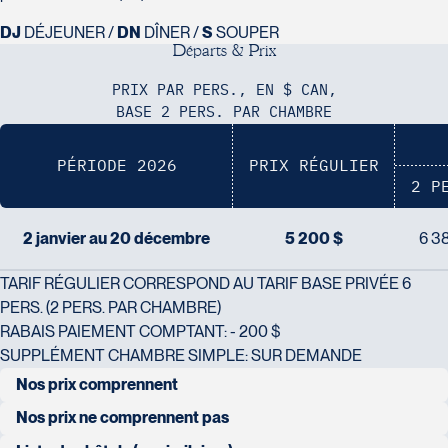
Voyages Action
DJ
DÉJEUNER /
DN
DÎNER /
S
SOUPER
D
é
p
a
r
t
s
&
P
r
i
x
230 Boulevard Sir-Wilfrid-Laurier
Beloeil
PRIX PAR PERS., EN $ CAN,
Voyages CAA Place de la Cité
J3G 4G7
BASE 2 PERS. PAR CHAMBRE
2600 Boulevard Laurier #133, Place de la
Tél :
450-464-0363 / 1-800-331-0363
Cité
PÉRIODE 2026
PRIX RÉGULIER
Québec
2 P
G1V 4T3
Tél :
418-653-9200 / 1-844-869-2439
2 janvier au 20 décembre
5 200 $
6 3
Voyages Boislard Poirier
TARIF RÉGULIER CORRESPOND AU TARIF BASE PRIVÉE 6
2840 Boulevard Laframboise
PERS. (2 PERS. PAR CHAMBRE)
Saint-Hyacinthe
RABAIS PAIEMENT COMPTANT: - 200 $
J2S 4Z1
SUPPLÉMENT CHAMBRE SIMPLE: SUR DEMANDE
Voyages CAA Québec
Tél :
450-774-6436 / 1-800-561-2967
500 rue Bouvier - Suite 202
Nos prix comprennent
Québec
transfert en véhicule 2x4, safari en véhicule 4x4
Nos prix ne comprennent pas
G2J 1E3
transport aérien au départ du Québec