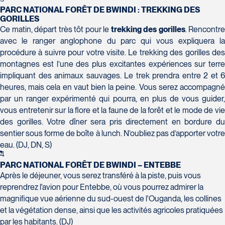
H7T 1C8
Club Voyages Orientation
PARC NATIONAL FORÊT DE BWINDI : TREKKING DES
Tél :
450-688-6211 / 1-888-682-8616
1001 Boulevard de Montarville - local 39
GORILLES
Boucherville
Ce matin, départ très tôt pour le
trekking des
gorilles
. Rencontre
La Forfaiterie Voyages
Voyages Nouveau-Monde
J4B 6P5
avec le ranger anglophone du parc qui vous expliquera la
5401 Boulevard Des Galeries - Local 104
420 Boulevard Manseau
Tél :
450-655-1855 / 1-866-655-5736
procédure à suivre pour votre visite. Le trekking des gorilles des
Voyages des Laurentides
(porte H)
Joliette
montagnes est l’une des plus excitantes expériences sur terre
939 Boulevard Albiny-Paquette
SOUMETTR
Québec
J6E 3E1
impliquant des animaux sauvages. Le trek prendra entre 2 et 6
Mont-Laurier
G2K 1N4
Tél :
450-755-5557 / 1-877-751-5557
heures, mais cela en vaut bien la peine. Vous serez accompagné
J9L 3J1
Tél :
418-652-2400 / 1-888-848-1518
par un ranger expérimenté qui pourra, en plus de vous guider,
Tél :
819-623-2511 / 1-866-385-2511
vous entretenir sur la flore et la faune de la forêt et le mode de vie
Club Voyages Princesse
des gorilles. Votre dîner sera pris directement en bordure du
sentier sous forme de boîte à lunch. N’oubliez pas d’apporter votre
686 rue Principale
eau. (DJ, DN, S)
Granby
4
Voyages Terre et Monde
J2G 2Y4
PARC NATIONAL FORÊT DE BWINDI – ENTEBBE
Le Voyagiste de Québec
1460 Chemin Gascon
Tél :
450-372-4444
Après le déjeuner, vous serez transféré à la piste, puis vous
3229 Chemin des Quatre-Bourgeois -
Terrebonne
reprendrez l'avion pour Entebbe, où vous pourrez admirer la
Suite 120QuébecG1W 0C1
J6X 2Z5
magnifique vue aérienne du sud-ouest de l'Ouganda, les collines
Tél :
418-977-4080 / 1-877-977-4080
Tél :
450-964-3574
et la végétation dense, ainsi que les activités agricoles pratiquées
par les habitants. (DJ)