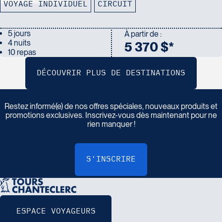
VOYAGE INDIVIDUEL
CIRCUIT
5 jours
À partir de :
4 nuits
5 370 $*
10 repas
I
n
s
c
r
i
v
e
z
-
v
o
u
s
à
n
o
t
r
e
i
n
f
o
l
e
t
t
r
e
Restez informé(e) de nos offres spéciales, nouveaux produits et
promotions exclusives. Inscrivez-vous dès maintenant pour ne
rien manquer !