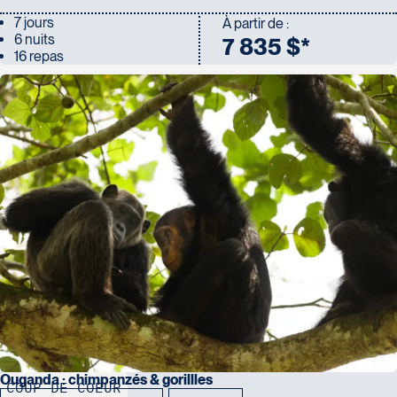
7 jours
À partir de :
6 nuits
7 835 $*
16 repas
Ouganda : chimpanzés & gorillles
COUP DE COEUR