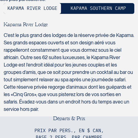
H7T 1C8
Club Voyages Orientation
Tél :
450-688-6211 / 1-888-682-8616
KAPAMA RIVER LODGE
KAPAMA SOUTHERN CAMP
1001 Boulevard de Montarville - local 39
Boucherville
La Forfaiterie Voyages
Voyages Nouveau-Monde
J4B 6P5
K
a
p
a
m
a
R
i
v
e
r
L
o
d
g
e
5401 Boulevard Des Galeries - Local 104
420 Boulevard Manseau
Tél :
450-655-1855 / 1-866-655-5736
Voyages des Laurentides
C’est le plus grand des lodges de la réserve privée de Kapama.
(porte H)
Joliette
939 Boulevard Albiny-Paquette
Ses grands espaces ouverts et son design aéré vous
SOUMETTR
Québec
J6E 3E1
Mont-Laurier
rappelleront constamment que vous dormez sous le ciel
G2K 1N4
Tél :
450-755-5557 / 1-877-751-5557
J9L 3J1
africain. Outre ses 62 suites luxueuses, le Kapama River
Tél :
418-652-2400 / 1-888-848-1518
Tél :
819-623-2511 / 1-866-385-2511
Lodge est l’endroit idéal pour les jeunes couples et les
groupes d’amis, que ce soit pour prendre un cocktail au bar ou
Club Voyages Princesse
tout simplement relaxer au spa après une journéede safari.
686 rue Principale
Cette réserve privée regorge d’animaux dont les guépards et
Granby
les «Cinq Gros», que vous pisterez lors de vos sorties en
Voyages Terre et Monde
J2G 2Y4
safaris. Évadez-vous dans un endroit hors du temps avec un
Le Voyagiste de Québec
1460 Chemin Gascon
Tél :
450-372-4444
service hors pair.
3229 Chemin des Quatre-Bourgeois -
Terrebonne
Suite 120QuébecG1W 0C1
J6X 2Z5
D
é
p
a
r
t
s
&
P
r
i
x
Tél :
418-977-4080 / 1-877-977-4080
Tél :
450-964-3574
PRIX PAR PERS., EN $ CAN,
BASE 2 PERS. PAR CHAMBRE