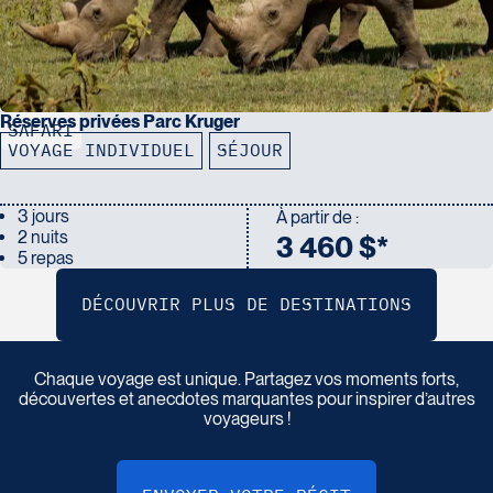
Réserves privées Parc Kruger
SAFARI
VOYAGE INDIVIDUEL
SÉJOUR
3 jours
À partir de :
2 nuits
3 460 $*
5 repas
P
a
r
t
a
g
e
z
v
o
t
r
e
r
é
c
i
t
d
e
v
o
y
a
g
e
Chaque voyage est unique. Partagez vos moments forts,
découvertes et anecdotes marquantes pour inspirer d’autres
voyageurs !