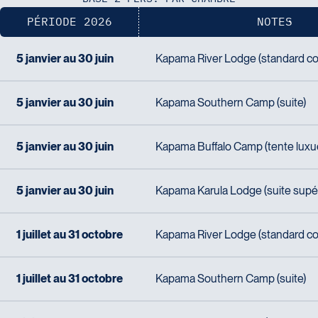
Voyages Action
PÉRIODE 2026
NOTES
230 Boulevard Sir-Wilfrid-Laurier
Beloeil
5 janvier au 30 juin
Kapama River Lodge (standard cou
Voyages CAA Place de la Cité
J3G 4G7
2600 Boulevard Laurier #133, Place de la
Tél :
450-464-0363 / 1-800-331-0363
5 janvier au 30 juin
Kapama Southern Camp (suite)
Cité
Québec
G1V 4T3
5 janvier au 30 juin
Kapama Buffalo Camp (tente luxu
Tél :
418-653-9200 / 1-844-869-2439
Voyages Boislard Poirier
5 janvier au 30 juin
Kapama Karula Lodge (suite supér
2840 Boulevard Laframboise
Saint-Hyacinthe
1 juillet au 31 octobre
Kapama River Lodge (standard cou
J2S 4Z1
Voyages CAA Québec
Tél :
450-774-6436 / 1-800-561-2967
500 rue Bouvier - Suite 202
1 juillet au 31 octobre
Kapama Southern Camp (suite)
Québec
G2J 1E3