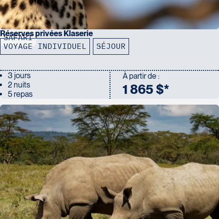
Réserves privées Klaserie
SAFARI
VOYAGE INDIVIDUEL
SÉJOUR
3 jours
À partir de :
2 nuits
1 865 $*
5 repas