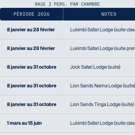
BASE 2 PERS. PAR CHAMBRE
Voyages Action
PÉRIODE 2026
NOTES
230 Boulevard Sir-Wilfrid-Laurier
Beloeil
Voyages CAA Place de la Cité
8 janvier au 28 février
Lukimbi Safari Lodge (suite clas
J3G 4G7
2600 Boulevard Laurier #133, Place de la
Tél :
450-464-0363 / 1-800-331-0363
Cité
8 janvier au 28 février
Lukimbi Safari Lodge (suite pre
Québec
G1V 4T3
Tél :
418-653-9200 / 1-844-869-2439
8 janvier au 31 octobre
Jock Safari Lodge (suite)
Voyages Boislard Poirier
8 janvier au 31 octobre
Lion Sands Narina Lodge (suite
2840 Boulevard Laframboise
Saint-Hyacinthe
J2S 4Z1
8 janvier au 31 octobre
Lion Sands Tinga Lodge (suite)
Voyages CAA Québec
Tél :
450-774-6436 / 1-800-561-2967
500 rue Bouvier - Suite 202
Québec
1 mars au 15 juin
Lukimbi Safari Lodge (suite clas
G2J 1E3