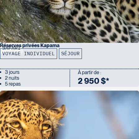
Réserves privées Kapama
SAFARI
VOYAGE INDIVIDUEL
SÉJOUR
3 jours
À partir de :
2 nuits
2 950 $*
5 repas