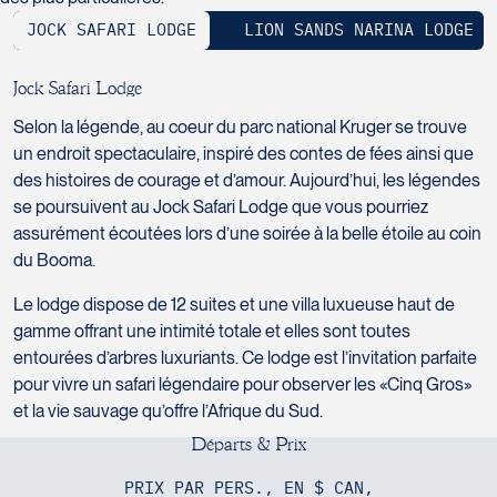
H7T 1C8
Club Voyages Orientation
Tél :
450-688-6211 / 1-888-682-8616
JOCK SAFARI LODGE
LION SANDS NARINA LODGE
1001 Boulevard de Montarville - local 39
Boucherville
La Forfaiterie Voyages
Voyages Nouveau-Monde
J4B 6P5
J
o
c
k
S
a
f
a
r
i
L
o
d
g
e
5401 Boulevard Des Galeries - Local 104
420 Boulevard Manseau
Tél :
450-655-1855 / 1-866-655-5736
Voyages des Laurentides
Selon la légende, au coeur du parc national Kruger se trouve
(porte H)
Joliette
939 Boulevard Albiny-Paquette
un endroit spectaculaire, inspiré des contes de fées ainsi que
SOUMETTR
Québec
J6E 3E1
Mont-Laurier
des histoires de courage et d’amour. Aujourd’hui, les légendes
G2K 1N4
Tél :
450-755-5557 / 1-877-751-5557
J9L 3J1
se poursuivent au Jock Safari Lodge que vous pourriez
Tél :
418-652-2400 / 1-888-848-1518
Tél :
819-623-2511 / 1-866-385-2511
assurément écoutées lors d’une soirée à la belle étoile au coin
du Booma.
Club Voyages Princesse
686 rue Principale
Le lodge dispose de 12 suites et une villa luxueuse haut de
Granby
gamme offrant une intimité totale et elles sont toutes
Voyages Terre et Monde
J2G 2Y4
entourées d’arbres luxuriants. Ce lodge est l’invitation parfaite
Le Voyagiste de Québec
1460 Chemin Gascon
Tél :
450-372-4444
pour vivre un safari légendaire pour observer les «Cinq Gros»
3229 Chemin des Quatre-Bourgeois -
Terrebonne
et la vie sauvage qu’offre l’Afrique du Sud.
Suite 120QuébecG1W 0C1
J6X 2Z5
D
é
p
a
r
t
s
&
P
r
i
x
Tél :
418-977-4080 / 1-877-977-4080
Tél :
450-964-3574
PRIX PAR PERS., EN $ CAN,