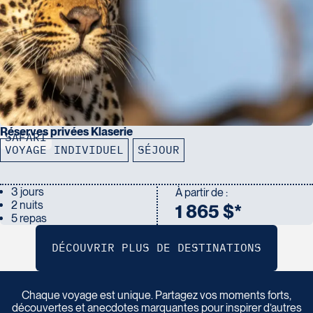
Réserves privées Klaserie
SAFARI
VOYAGE INDIVIDUEL
SÉJOUR
3 jours
À partir de :
2 nuits
1 865 $*
5 repas
P
a
r
t
a
g
e
z
v
o
t
r
e
r
é
c
i
t
d
e
v
o
y
a
g
e
Chaque voyage est unique. Partagez vos moments forts,
découvertes et anecdotes marquantes pour inspirer d’autres