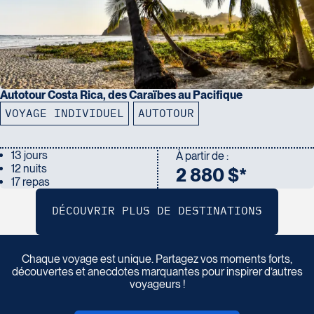
Autotour Costa Rica, des Caraïbes au Pacifique
VOYAGE INDIVIDUEL
AUTOTOUR
13 jours
À partir de :
12 nuits
2 880 $*
17 repas
P
a
r
t
a
g
e
z
v
o
t
r
e
r
é
c
i
t
d
e
v
o
y
a
g
e
Chaque voyage est unique. Partagez vos moments forts,
découvertes et anecdotes marquantes pour inspirer d’autres
voyageurs !