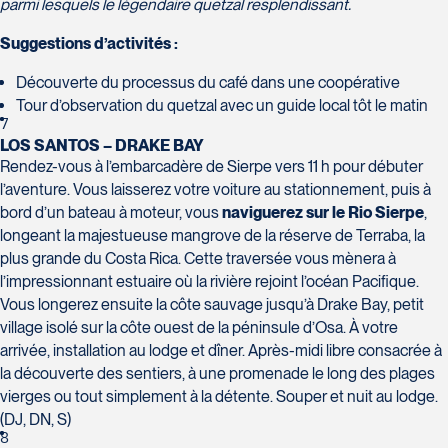
parmi lesquels le légendaire quetzal resplendissant.
Voyages Granby
Suggestions d’activités :
Voyages Laurier du Vallon -
157 rue Principale
Siège social
Granby
Découverte du processus du café dans une coopérative
2700 Boulevard Laurier - Édifice
Tour d’observation du quetzal avec un guide local tôt le matin
J2G 2V5
Champlain, bureau 5000
7
Tél :
450-372-3624 / 1-800-361-
LOS SANTOS – DRAKE BAY
Québec
0447
Rendez-vous à l’embarcadère de Sierpe vers 11 h pour débuter
G1V 4K5
l’aventure. Vous laisserez votre voiture au stationnement, puis à
Tél :
418-653-1882 / 1-800-640-
bord d’un bateau à moteur, vous
naviguerez sur le Rio Sierpe
,
1882
longeant la majestueuse mangrove de la réserve de Terraba, la
plus grande du Costa Rica. Cette traversée vous mènera à
l’impressionnant estuaire où la rivière rejoint l’océan Pacifique.
Voyages Jean-Pierre
Vous longerez ensuite la côte sauvage jusqu’à Drake Bay, petit
2152 Boulevard Lapinière - Suite
village isolé sur la côte ouest de la péninsule d’Osa. À votre
104
arrivée, installation au lodge et dîner. Après-midi libre consacrée à
Voyages Paradis
Brossard
la découverte des sentiers, à une promenade le long des plages
2500 rue Beaurevoir, local 340
J4W 1L9
vierges ou tout simplement à la détente. Souper et nuit au lodge.
Québec
Tél :
450-671-6654 / 1-888-461-
(DJ, DN, S)
G2C 0M4
6654
8