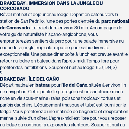
Tél :
418-659-6650
DRAKE BAY : IMMERSION DANS LA JUNGLE DU
CORCOVADO
Réveil matinal et déjeuner au lodge. Départ en bateau vers la
station de San Pedrillo, l’une des portes d’entrée du
parc national
de Corcovado
. Le trajet dure environ 30 min. Accompagné de
votre guide naturaliste hispano-anglophone, vous
Voyages Tourbec Lapointe
emprunterezles sentiers du parc pour une balade immersive au
Voyages Plein Soleil
1000 Boulevard Monseigneur
coeur de la jungle tropicale, réputée pour sa biodiversité
4100 Boulevard de l'Auvergne -
Langlois - Local 150
exceptionnelle. Une pause dîner boîte à lunch est prévue avant le
Suite 108
Salaberry-de-Valleyfield
retour au lodge en bateau dans l’après-midi. Temps libre pour
Québec
J6S 0J7
profiter des installations. Souper et nuit au lodge. (DJ, DN, S)
G2C 1T8
Tél :
450-373-1475
9
Tél :
418-847-1023 / 1-888-686-
DRAKE BAY : ÎLE DEL CAÑO
0049
Départ matinal en
bateau
pour l’
île del Caño
, située à environ 1 h
de navigation. Cette petite île protégée est un sanctuaire marin
riche en vie sous-marine : raies, poissons tropicaux, tortues et
parfois dauphins. L'équipement (masque et tuba) est fourni par le
lodge. Vous profiterez d’une matinée de baignade et d’exploration
Voyages Transat St-Bruno
marine, suivie d’un dîner. L’après-midi est libre pour vous reposer
117 Boulevard Les Promenades -
Voyages Thomassin St-Hilaire
au lodge ou continuer à explorer les alentours. Souper et nuit au
Promenades St-Bruno