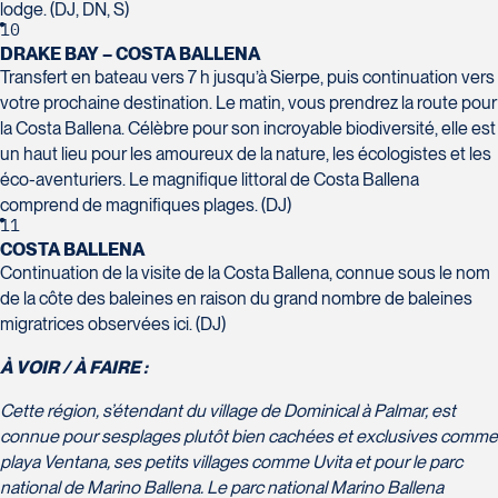
1100 Boulevard de La Chaudière
lodge. (DJ, DN, S)
Saint-Bruno-de-Montarville
10
#129
J3V 5K2
DRAKE BAY – COSTA BALLENA
Québec
Tél :
450-441-1220 / 1-833-487-
Transfert en bateau vers 7 h jusqu’à Sierpe, puis continuation vers
G1Y 0A1
9323
votre prochaine destination. Le matin, vous prendrez la route pour
Tél :
418-948-8488
la Costa Ballena. Célèbre pour son incroyable biodiversité, elle est
un haut lieu pour les amoureux de la nature, les écologistes et les
éco-aventuriers. Le magnifique littoral de Costa Ballena
comprend de magnifiques plages. (DJ)
11
COSTA BALLENA
Continuation de la visite de la Costa Ballena, connue sous le nom
de la côte des baleines en raison du grand nombre de baleines
migratrices observées ici. (DJ)
À VOIR / À FAIRE :
Cette région, s’étendant du village de Dominical à Palmar, est
connue pour ses
plages plutôt bien cachées et exclusives comme
playa Ventana, ses petits villages comme Uvita et pour le parc
national de Marino Ballena. Le parc national Marino Ballena