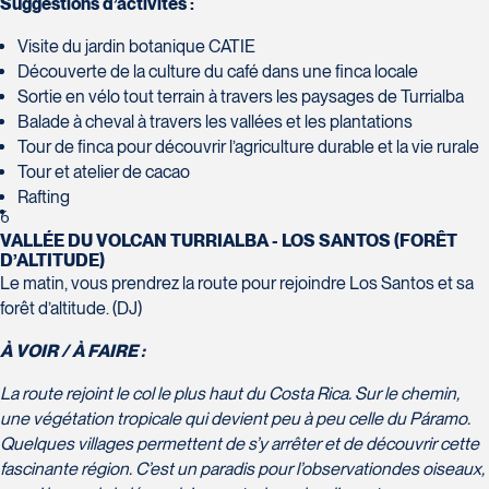
Suggestions d’activités :
Voyages CAA Québec
J2S 4Z1
500 rue Bouvier - Suite 202
Tél :
450-774-6436 / 1-800-561-
Visite du jardin botanique CATIE
Québec
2967
Découverte de la culture du café dans une finca locale
G2J 1E3
Sortie en vélo tout terrain à travers les paysages de Turrialba
Tél :
418-624-8222 / 1-844-869-
Balade à cheval à travers les vallées et les plantations
2439
Tour de finca pour découvrir l’agriculture durable et la vie rurale
Tour et atelier de cacao
Rafting
Voyages CAA Brossard
6
VALLÉE DU VOLCAN TURRIALBA - LOS SANTOS (FORÊT
8940 Boulevard Leduc - Bureau
D’ALTITUDE)
20
Le matin, vous prendrez la route pour rejoindre Los Santos et sa
Voyages Émotions
Brossard
forêt d’altitude. (DJ)
2 rue Pleau
J4Y 0G4
Pont-Rouge
Tél :
450-465-0620 / 1-844-869-
À VOIR / À FAIRE :
G3H 2G2
2439
La route rejoint le col le plus haut du Costa Rica. Sur le chemin,
Tél :
418-873-4515
une végétation tropicale qui devient peu à peu celle du Páramo.
Quelques villages permettent de s’y arrêter et de découvrir cette
fascinante région. C’est un paradis pour l’observation
des oiseaux,