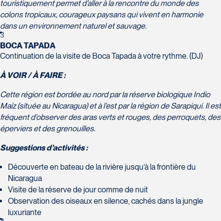
Suite L029
touristiquement permet d’aller à la rencontre du monde des
Tél :
418-543-0277
J7E 0C2
Laval
colons tropicaux, courageux paysans qui vivent en harmonie
Tél :
450-437-2324
H7T 1C8
dans un environnement naturel et sauvage.
Club Voyages Orientation
La Forfaiterie Voyages
Tél :
450-688-6211 / 1-888-682-
3
1001 Boulevard de Montarville -
BOCA TAPADA
5401 Boulevard Des Galeries -
8616
local 39
Continuation de la visite de Boca Tapada à votre rythme. (DJ)
Local 104 (porte H)
Voyages Nouveau-Monde
Boucherville
SOUMETTRE
Québec
420 Boulevard Manseau
J4B 6P5
À VOIR / À FAIRE :
G2K 1N4
Joliette
Tél :
450-655-1855 / 1-866-655-
Voyages des Laurentides
Cette région est bordée au nord par la réserve biologique Indio
Tél :
418-652-2400 / 1-888-848-
J6E 3E1
5736
939 Boulevard Albiny-Paquette
Maíz (située au Nicaragua) et à l’est par la région de Sarapiqui. Il est
1518
Tél :
450-755-5557 / 1-877-751-
Mont-Laurier
fréquent d’observer des aras verts et rouges, des perroquets, des
5557
J9L 3J1
éperviers et des grenouilles.
Tél :
819-623-2511 / 1-866-385-
Suggestions d’activités :
2511
Club Voyages Princesse
Découverte en bateau de la rivière jusqu’à la frontière du
Le Voyagiste de Québec
Nicaragua
686 rue Principale
3229 Chemin des Quatre-
Voyages Terre et Monde
Visite de la réserve de jour comme de nuit
Granby
Bourgeois - Suite 120QuébecG1W
1460 Chemin Gascon
Observation des oiseaux en silence, cachés dans la jungle
J2G 2Y4
0C1
Terrebonne
luxuriante
Tél :
450-372-4444