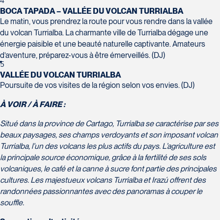
4
Tél :
418-977-4080 / 1-877-977-
J6X 2Z5
BOCA TAPADA – VALLÉE DU VOLCAN TURRIALBA
4080
Tél :
450-964-3574
Le matin, vous prendrez la route pour vous rendre dans la vallée
du volcan Turrialba. La charmante ville de Turrialba dégage une
énergie paisible et une beauté naturelle captivante. Amateurs
d’aventure, préparez-vous à être émerveillés. (DJ)
Voyages Action
5
230 Boulevard Sir-Wilfrid-Laurier
VALLÉE DU VOLCAN TURRIALBA
Voyages CAA Place de la Cité
Poursuite de vos visites de la région selon vos envies. (DJ)
Beloeil
2600 Boulevard Laurier #133,
J3G 4G7
À VOIR / À FAIRE :
Place de la Cité
Tél :
450-464-0363 / 1-800-331-
Québec
0363
Situé dans la province de Cartago, Turrialba se caractérise par ses
G1V 4T3
beaux paysages, ses champs verdoyants et son imposant volcan
Tél :
418-653-9200 / 1-844-869-
Turrialba, l’un des volcans les plus actifs du pays. L’agriculture est
2439
la principale source économique, grâce à la fertilité de ses sols
volcaniques, le café et la canne à sucre font partie des principales
cultures. Les majestueux volcans Turrialba et Irazú offrent des
Voyages Boislard Poirier
randonnées passionnantes avec des panoramas à couper le
2840 Boulevard Laframboise
souffle.
Saint-Hyacinthe