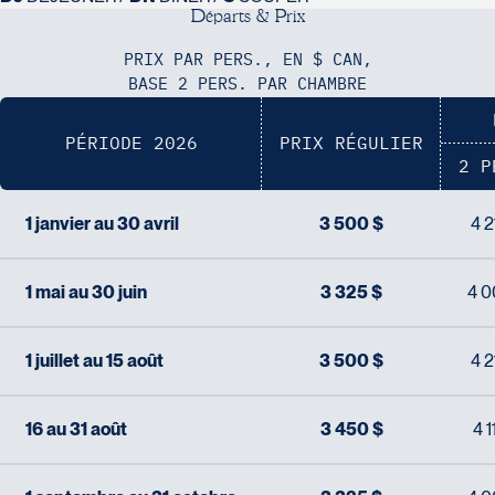
D
é
p
a
r
t
s
&
P
r
i
x
PRIX PAR PERS., EN $ CAN,
BASE 2 PERS. PAR CHAMBRE
PÉRIODE 2026
PRIX RÉGULIER
2 P
1 janvier au 30 avril
3 500 $
4 2
1 mai au 30 juin
3 325 $
4 0
1 juillet au 15 août
3 500 $
4 2
16 au 31 août
3 450 $
4 1