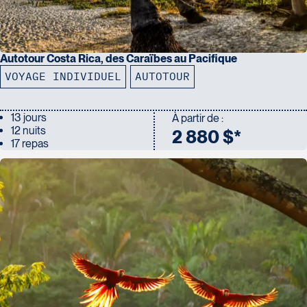
Autotour Costa Rica, des Caraïbes au Pacifique
VOYAGE INDIVIDUEL
AUTOTOUR
13 jours
À partir de :
12 nuits
2 880 $*
17 repas