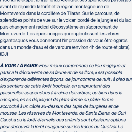
Tél :
418-624-8222 / 1-844-869-2439
avant de rejoindre la forêt et la région montagneuse de
Monteverde dans la cordillère de Tilarán. Sur le parcours, de
Voyages CAA Brossard
splendides points de vue sur le volcan bordé de la jungle et du lac
8940 Boulevard Leduc - Bureau 20
puis changement radical d’écosystème en s’approchant de
Brossard
Monteverde. Les épais nuages qui engloutissent les arbres
J4Y 0G4
gigantesques vous donneront l’impression de vous être égarés
Voyages Émotions
Tél :
450-465-0620 / 1-844-869-2439
dans un monde d’eau et de verdure (environ 4h de route et piste).
2 rue Pleau
(DJ)
Pont-Rouge
G3H 2G2
À VOIR / À FAIRE
:
Pour mieux comprendre ce lieu magique et
Tél :
418-873-4515
partir à la découverte de sa faune et de sa flore, il est possible
d’explorer de différentes façons, de jour comme de nuit : à pied sur
Voyages Granby
les sentiers de cette forêt tropicale, en empruntant des
157 rue Principale
passerelles suspendues à la cime des arbres, ou bien dans la
canopée, en se déplaçant de plate-forme en plate-forme
Granby
accroché à un câble au-dessus des tapis de fougères et de
J2G 2V5
Voyages Laurier du Vallon - Siège social
mousse. Les réserves de Monteverde, de Santa Elena, de Curi
Tél :
450-372-3624 / 1-800-361-0447
2700 Boulevard Laurier - Édifice
Cancha ou la forêt éternelle des enfants sont plusieurs options
Champlain, bureau 5000
pour découvrir la forêt nuageuse sur les traces du Quetzal. Le