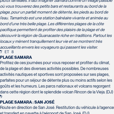
plutôt familiales. Il faut imaginer Samara comme un village paisible
4100 Boulevard de l'Auvergne - Suite 108
où vous trouverez des petits bars et restaurants au bord de la
Québec
plage, pour un parfait moment de détente, les pieds au bord de
G2C 1T8
l’eau. Tamarindo est une station balnéaire vivante et animée au
Tél :
418-847-1023 / 1-888-686-0049
bord d’une très belle plage. Les différentes plages de la côte
pacifique permettent de profiter des plaisirs de la plage et de
Voyages Transat St-Bruno
découvrir la région de Guanacaste riche en traditions. Partout les
117 Boulevard Les Promenades -
locaux y mènent tranquillement leur vie et se montrent très
Promenades St-Bruno
accueillants envers les voyageurs qui passent les visiter.
Saint-Bruno-de-Montarville
7
ET
8
Voyages Thomassin St-Hilaire
J3V 5K2
PLAGE SAMARA
1100 Boulevard de La Chaudière #129
Tél :
450-441-1220 / 1-833-487-9323
Profitez de ces journées pour vous reposer et profiter du climat,
Québec
de la plage et des diverses activités possibles. De nombreuses
G1Y 0A1
activités nautiques et sportives sont proposées sur ses plages,
Tél :
418-948-8488
parfaites pour un séjour de détente plus ou moins actifs selon les
goûts et les humeurs. Les parcs nationaux et volcans regorgent
dans cette région dont le splendide volcan Rincon de la Vieja. (DJ)
9
PLAGE SAMARA : SAN JOSÉ
Route en direction de San José. Restitution du véhicule à l’agence
et transfert en navette à l’aéroport de San José. (DJ)