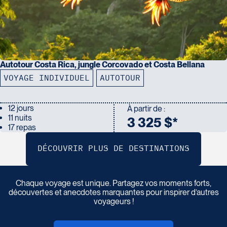
Autotour Costa Rica, jungle Corcovado et Costa Bellana
VOYAGE INDIVIDUEL
AUTOTOUR
12 jours
À partir de :
11 nuits
3 325 $*
17 repas
P
a
r
t
a
g
e
z
v
o
t
r
e
r
é
c
i
t
d
e
v
o
y
a
g
e
Chaque voyage est unique. Partagez vos moments forts,
découvertes et anecdotes marquantes pour inspirer d’autres
voyageurs !