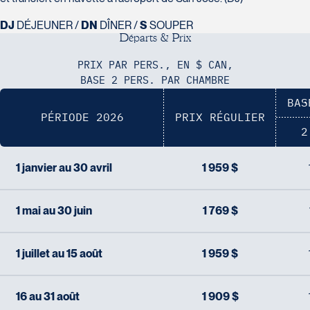
DJ
DÉJEUNER /
DN
DÎNER /
S
SOUPER
D
é
p
a
r
t
s
&
P
r
i
x
PRIX PAR PERS., EN $ CAN,
BASE 2 PERS. PAR CHAMBRE
BAS
PÉRIODE 2026
PRIX RÉGULIER
2
1 janvier au 30 avril
1 959 $
1 mai au 30 juin
1 769 $
1 juillet au 15 août
1 959 $
16 au 31 août
1 909 $