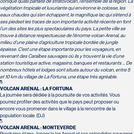
conique quasi parfaite de stratovolcan, l’ensemble de la région. La
végétation tropicale et luxuriante qui environne le colosse, les
Voyages Action
eaux chaudes qui s’en échappent, le magnifique lac qui s’étend à
230 Boulevard Sir-Wilfrid-Laurier
ses pieds
et les traces de son importante activité récente en font
Beloeil
l’un des sites les plus spectaculaires du pays. La petite ville se
Voyages CAA Place de la Cité
J3G 4G7
trouve à distance respectueuse de l’énorme volcan Arenal, au
2600 Boulevard Laurier #133, Place de la
Tél :
450-464-0363 / 1-800-331-0363
milieu d’une plaine d’agriculture tropicale bordée de jungle
Cité
épaisse. C’est une étape importante pour les voyageurs, en
Québec
revenant des Caraïbes sauvages où ils y trouvent la vie d’une
G1V 4T3
station touristique active, magasins, banques et restaurants … De
Tél :
418-653-9200 / 1-844-869-2439
nombreux hôtels et lodges sont situés autour du volcan, entre 5
et 10 km du village de La Fortuna, une étape très agréable.
Voyages Boislard Poirier
4
2840 Boulevard Laframboise
VOLCAN ARENAL : LA FORTUNA
Saint-Hyacinthe
La journée sera dédiée à la poursuite de vos activités. Vous
J2S 4Z1
pourrez profiter des activités que le pays peut proposer ou
Voyages CAA Québec
Tél :
450-774-6436 / 1-800-561-2967
encore vous promener dans le village à la rencontre de la
500 rue Bouvier - Suite 202
population locale. (DJ)
Québec
5
VOLCAN ARENAL : MONTEVERDE
G2J 1E3
Prochaine étape : longer le lac Arenal et ses splendides paysages