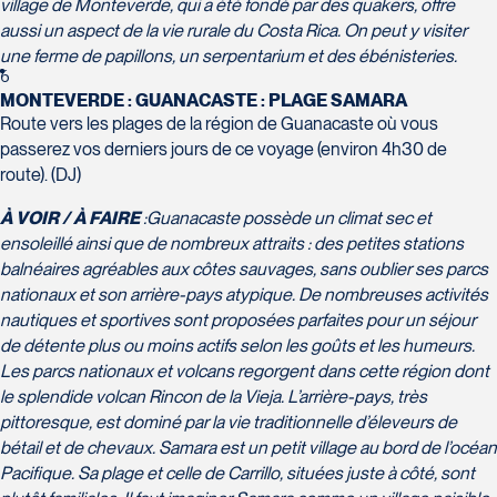
village de Monteverde, qui a été fondé par des quakers, offre
Québec
aussi un aspect de la vie rurale du Costa Rica. On peut y visiter
G1V 4K5
une ferme de papillons, un serpentarium et des ébénisteries.
Tél :
418-653-1882 / 1-800-640-1882
6
Voyages Jean-Pierre
MONTEVERDE : GUANACASTE : PLAGE SAMARA
2152 Boulevard Lapinière - Suite 104
Route vers les plages de la région de Guanacaste où vous
Brossard
passerez vos derniers jours de ce voyage (environ 4h30 de
J4W 1L9
route). (DJ)
Tél :
450-671-6654 / 1-888-461-6654
Voyages Paradis
À VOIR / À FAIRE
:
Guanacaste possède un climat sec et
2500 rue Beaurevoir, local 340
ensoleillé ainsi que de nombreux attraits : des petites stations
Québec
balnéaires agréables aux côtes sauvages, sans oublier ses parcs
G2C 0M4
nationaux et son arrière-pays atypique. De nombreuses activités
nautiques et sportives sont proposées parfaites pour un séjour
Tél :
418-659-6650
de détente plus ou moins actifs selon les goûts et les humeurs.
Voyages Tourbec Lapointe
Les parcs nationaux et volcans regorgent dans cette région dont
1000 Boulevard Monseigneur Langlois -
le splendide volcan Rincon de la Vieja. L’arrière-pays, très
Local 150
pittoresque, est dominé par la vie traditionnelle d’éleveurs de
Salaberry-de-Valleyfield
bétail et de chevaux. Samara est un petit village au bord de l’océan
J6S 0J7
Pacifique. Sa plage et celle de Carrillo, situées juste à côté, sont
Voyages Plein Soleil
Tél :
450-373-1475