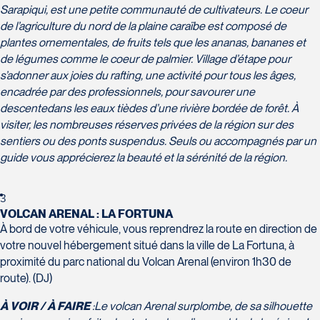
Tél :
450-688-6211 / 1-888-682-8616
Club Voyages Orientation
Sarapiqui, est une petite communauté de cultivateurs. Le coeur
1001 Boulevard de Montarville - local 39
de l’agriculture du nord de la plaine caraïbe est composé de
Boucherville
plantes ornementales, de fruits tels que les ananas, bananes et
La Forfaiterie Voyages
Voyages Nouveau-Monde
J4B 6P5
de légumes comme le coeur de palmier. Village d’étape pour
5401 Boulevard Des Galeries - Local 104
420 Boulevard Manseau
Tél :
450-655-1855 / 1-866-655-5736
s’adonner aux joies du rafting, une activité pour tous les âges,
Voyages des Laurentides
(porte H)
Joliette
encadrée par des professionnels, pour savourer une
939 Boulevard Albiny-Paquette
SOUMETTR
Québec
J6E 3E1
descente
dans les eaux tièdes d’une rivière bordée de forêt. À
Mont-Laurier
G2K 1N4
Tél :
450-755-5557 / 1-877-751-5557
visiter, les nombreuses réserves privées de la région sur des
J9L 3J1
Tél :
418-652-2400 / 1-888-848-1518
sentiers ou des ponts suspendus. Seuls ou accompagnés par un
Tél :
819-623-2511 / 1-866-385-2511
guide vous apprécierez la beauté et la sérénité de la région.
Club Voyages Princesse
686 rue Principale
3
Granby
VOLCAN ARENAL : LA FORTUNA
Voyages Terre et Monde
J2G 2Y4
À bord de votre véhicule, vous reprendrez la route en direction de
Le Voyagiste de Québec
1460 Chemin Gascon
Tél :
450-372-4444
votre nouvel hébergement situé dans la ville de La Fortuna, à
3229 Chemin des Quatre-Bourgeois -
Terrebonne
proximité du parc national du Volcan Arenal (environ 1h30 de
Suite 120QuébecG1W 0C1
J6X 2Z5
route). (DJ)
Tél :
418-977-4080 / 1-877-977-4080
Tél :
450-964-3574
À VOIR / À FAIRE
:
Le volcan Arenal surplombe, de sa silhouette