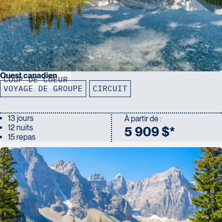
entrée
aux jardins Butchart
taxes
d’aéroports et TPS/TVQ lorsque applicables
Ouest canadien
COUP DE COEUR
VOYAGE DE GROUPE
CIRCUIT
13 jours
À partir de :
12 nuits
5 909 $*
15 repas