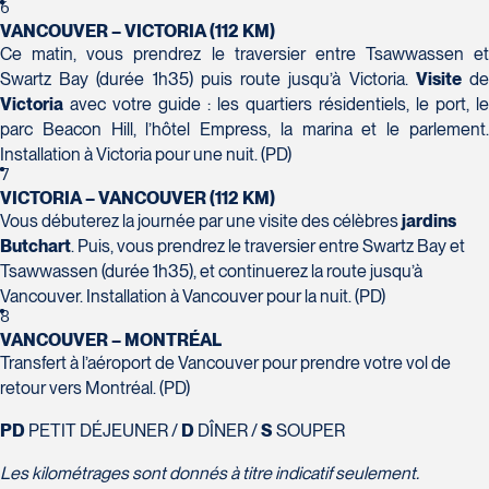
Tél :
418-624-8222 / 1-844-869-2439
6
VANCOUVER – VICTORIA (112 KM)
Ce matin, vous prendrez le traversier entre Tsawwassen et
Voyages CAA Brossard
Swartz Bay (durée 1h35) puis route jusqu’à Victoria.
Visite
d
8940 Boulevard Leduc - Bureau 20
Victoria
avec votre guide : les quartiers résidentiels, le port, le
Brossard
parc Beacon Hill, l’hôtel Empress, la marina et le parlement.
J4Y 0G4
Installation à Victoria pour une nuit. (PD)
Voyages Émotions
Tél :
450-465-0620 / 1-844-869-2439
7
2 rue Pleau
VICTORIA – VANCOUVER (112 KM)
Pont-Rouge
Vous débuterez la journée par une visite des célèbres
jardins
G3H 2G2
Butchart
. Puis, vous prendrez le traversier entre Swartz Bay et
Tél :
418-873-4515
Tsawwassen (durée 1h35), et continuerez la route jusqu’à
Vancouver. Installation à Vancouver pour la nuit. (PD)
Voyages Granby
8
VANCOUVER – MONTRÉAL
157 rue Principale
Transfert à l’aéroport de Vancouver pour prendre votre vol de
Granby
retour vers Montréal. (PD)
J2G 2V5
Voyages Laurier du Vallon - Siège
Tél :
450-372-3624 / 1-800-361-0447
PD
PETIT DÉJEUNER /
D
DÎNER /
S
SOUPER
social
2700 Boulevard Laurier - Édifice
Les kilométrages sont donnés à titre indicatif seulement.