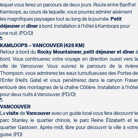
lequel vous ferez un parcours de deux jours. Route entre Banff et
Voyages Action
Kamloops, au cours de laquelle, vous pourrez admirer aisément
230 Boulevard Sir-Wilfrid-Laurier
les magnifiques paysages tout au long de la journée.
Petit
Beloeil
déjeuner
et
dîner
à bord. Installation à l’hôtel à Kamloops pour
Voyages CAA Place de la Cité
J3G 4G7
une nuit. (PD/D)
2600 Boulevard Laurier #133, Place de la
Tél :
450-464-0363 / 1-800-331-0363
4
Cité
KAMLOOPS – VANCOUVER (428 KM)
Retour à bord du
Rocky Mountaineer, petit déjeuner et dîner
Québec
bord. Vous continuerez votre voyage en direction ouest vers la
G1V 4T3
ville de Vancouver. Vous suivrez le parcours de la rivière
Tél :
418-653-9200 / 1-844-869-2439
Thompson, vous admirerez les eaux tumultueuses des Portes de
l’Enfer (Hell’s Gate) et vous pénétrerez dans le canyon Fraser
Voyages Boislard Poirier
entouré des montagnes de la chaîne Côtière. Installation à l’hôtel
2840 Boulevard Laframboise
pour deux nuits à Vancouver. (PD/D)
Saint-Hyacinthe
5
J2S 4Z1
VANCOUVER
Voyages CAA Québec
Tél :
450-774-6436 / 1-800-561-2967
La
visite
de
Vancouver
avec un guide local vous fera découvrir l
500 rue Bouvier - Suite 202
parc Stanley, le quartier chinois, le parc Reine Élizabeth et le
Québec
quartier Gastown. Après-midi, libre pour découvrir la ville à votre
G2J 1E3
guise. (PD)