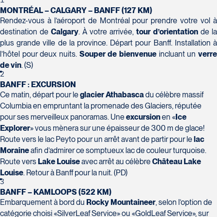
H7T 1C8
1
Club Voyages Orientation
MONTRÉAL – CALGARY – BANFF (127 KM)
Tél :
450-688-6211 / 1-888-682-8616
1001 Boulevard de Montarville - local 39
Rendez-vous à l’aéroport de Montréal pour prendre votre vol à
Boucherville
destination de
Calgary
. À votre arrivée,
tour d’orientation
de la
La Forfaiterie Voyages
Voyages Nouveau-Monde
J4B 6P5
plus grande ville de la province. Départ pour Banff. Installation à
5401 Boulevard Des Galeries - Local 104
420 Boulevard Manseau
Tél :
450-655-1855 / 1-866-655-5736
Voyages des Laurentides
l’hôtel pour deux nuits.
Souper de bienvenue
incluant un
verr
(porte H)
Joliette
939 Boulevard Albiny-Paquette
de vin
. (S)
SOUMETTR
Québec
J6E 3E1
Mont-Laurier
2
G2K 1N4
Tél :
450-755-5557 / 1-877-751-5557
BANFF : EXCURSION
J9L 3J1
Tél :
418-652-2400 / 1-888-848-1518
Ce matin, départ pour le
glacier Athabasca
du célèbre massif
Tél :
819-623-2511 / 1-866-385-2511
Columbia en empruntant la promenade des Glaciers, réputée
pour ses merveilleux panoramas. Une
excursion
en «
Ice
Club Voyages Princesse
Explorer
» vous mènera sur une épaisseur de 300 m de glace!
686 rue Principale
Route vers le lac Peyto pour un arrêt avant de partir pour le
lac
Granby
Voyages Terre et Monde
Moraine
afin d’admirer ce somptueux lac de couleur turquoise.
J2G 2Y4
Le Voyagiste de Québec
Route vers
Lake Louise
avec arrêt au célèbre
Château Lake
1460 Chemin Gascon
Tél :
450-372-4444
Louise
. Retour à Banff pour la nuit. (PD)
3229 Chemin des Quatre-Bourgeois -
Terrebonne
3
Suite 120QuébecG1W 0C1
J6X 2Z5
BANFF – KAMLOOPS (522 KM)
Tél :
418-977-4080 / 1-877-977-4080
Tél :
450-964-3574
Embarquement à bord du
Rocky Mountaineer
, selon l’option de
catégorie choisi «SilverLeaf Service» ou «GoldLeaf Service», sur