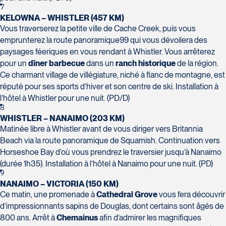
Champlain, bureau 5000
7
Québec
KELOWNA – WHISTLER (457 KM)
G1V 4K5
Vous traverserez la petite ville de Cache Creek, puis vous
Tél :
418-653-1882 / 1-800-640-1882
Voyages Jean-Pierre
emprunterez la route panoramique99 qui vous dévoilera des
2152 Boulevard Lapinière - Suite 104
paysages féeriques en vous rendant à Whistler. Vous arrêterez
Brossard
pour un
dîner barbecue
dans un
ranch historique
de la région.
Ce charmant village de villégiature, niché à flanc de montagne, est
J4W 1L9
réputé pour ses sports d’hiver et son centre de ski. Installation à
Tél :
450-671-6654 / 1-888-461-6654
l’hôtel à Whistler pour une nuit. (PD/D)
8
Voyages Paradis
WHISTLER – NANAIMO (203 KM)
2500 rue Beaurevoir, local 340
Matinée libre à Whistler avant de vous diriger vers Britannia
Québec
Beach via la route panoramique de Squamish. Continuation vers
G2C 0M4
Horseshoe Bay d’où vous prendrez le traversier jusqu’à Nanaimo
Tél :
418-659-6650
Voyages Tourbec Lapointe
(durée 1h35). Installation à l’hôtel à Nanaimo pour une nuit. (PD)
1000 Boulevard Monseigneur Langlois -
9
Local 150
NANAIMO – VICTORIA (150 KM)
Salaberry-de-Valleyfield
Ce matin, une promenade à
Cathedral Grove
vous fera découvrir
d’impressionnants sapins de Douglas, dont certains sont âgés de
J6S 0J7
800 ans. Arrêt à
Chemainus
afin d’admirer les magnifiques
Tél :
450-373-1475