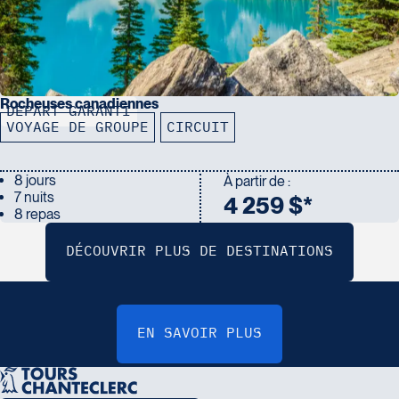
Rocheuses canadiennes
DÉPART GARANTI
VOYAGE DE GROUPE
CIRCUIT
8 jours
À partir de :
7 nuits
4 259 $*
8 repas
V
o
u
s
s
o
u
h
a
i
t
e
z
b
é
n
é
f
i
c
i
e
r
d
u
p
r
o
g
r
a
m
m
e
d
e
p
a
r
t
a
g
e
?