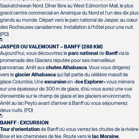
Saskatchewan Nord. Dîner libre au West Edmonton Mall, le plus
Voyages Action
grand centre commercial en Amérique du Nord et l’un des dix plus
230 Boulevard Sir-Wilfrid-Laurier
grands au monde. Départ vers le parc national de Jasper, au cœur
Beloeil
des Rocheuses canadiennes. Installation à l’hôtel pour une nuit.
Voyages CAA Place de la Cité
J3G 4G7
(PD)
2600 Boulevard Laurier #133, Place de la
Tél :
450-464-0363 / 1-800-331-0363
4
Cité
JASPER OU VALEMOUNT – BANFF (288 KM)
Québec
Aujourd’hui, vous découvrirez le
parc national
de
Banff
via la
G1V 4T3
promenade des Glaciers réputée pour ses merveilleux
Tél :
418-653-9200 / 1-844-869-2439
panoramas. Arrêt aux
chutes Athabasca
. Vous vous dirigerez
vers le
glacier
Athabasca
qui fait partie du célèbre massif de
glace Columbia. Une
excursion
en «
Ice Explorer
» vous mènera
Voyages Boislard Poirier
sur une épaisseur de 300 m de glace, d’où vous aurez une vue
2840 Boulevard Laframboise
d’ensemble sur le champ de glace et les glaciers environnants.
Saint-Hyacinthe
Arrêt au lac Peyto avant d’arriver à Banff où vous séjournerez
J2S 4Z1
deux nuits. (PD)
Voyages CAA Québec
Tél :
450-774-6436 / 1-800-561-2967
5
500 rue Bouvier - Suite 202
BANFF : EXCURSION
Québec
Tour d’orientation
de Banff où vous verrez les chutes de la rivière
G2J 1E3
Bow et les cheminées de fée. Route vers le
lac Moraine
,