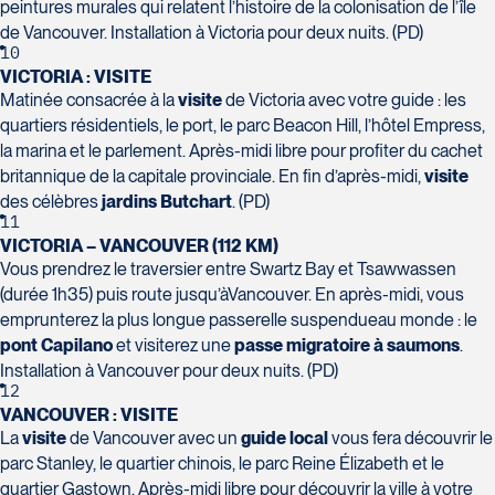
Voyages Plein Soleil
peintures murales qui relatent l’histoire de la colonisation de l’île
4100 Boulevard de l'Auvergne - Suite 108
de Vancouver. Installation à Victoria pour deux nuits. (PD)
10
Québec
VICTORIA : VISITE
G2C 1T8
Matinée consacrée à la
visite
de Victoria avec votre guide : les
Tél :
418-847-1023 / 1-888-686-0049
quartiers résidentiels, le port, le parc Beacon Hill, l’hôtel Empress,
Voyages Transat St-Bruno
la marina et le parlement. Après-midi libre pour profiter du cachet
117 Boulevard Les Promenades -
britannique de la capitale provinciale. En fin d’après-midi,
visite
Promenades St-Bruno
des célèbres
jardins Butchart
. (PD)
Saint-Bruno-de-Montarville
11
J3V 5K2
VICTORIA – VANCOUVER (112 KM)
Voyages Thomassin St-Hilaire
Vous prendrez le traversier entre Swartz Bay et Tsawwassen
Tél :
450-441-1220 / 1-833-487-9323
1100 Boulevard de La Chaudière #129
(durée 1h35) puis route jusqu’àVancouver. En après-midi, vous
Québec
emprunterez la plus longue passerelle suspendueau monde : le
G1Y 0A1
pont Capilano
et visiterez une
passe migratoire à saumons
.
Installation à Vancouver pour deux nuits. (PD)
Tél :
418-948-8488
12
VANCOUVER : VISITE
La
visite
de
Vancouver avec un
guide local
vous fera découvrir le
parc Stanley, le quartier chinois, le parc Reine Élizabeth et le
quartier Gastown. Après-midi libre pour découvrir la ville à votre