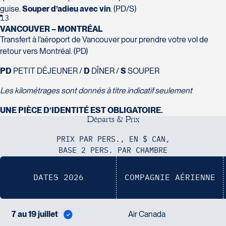
guise.
Souper d’adieu avec vin
. (PD/S)
13
VANCOUVER – MONTRÉAL
Transfert à l’aéroport de Vancouver pour prendre votre vol de
retour vers Montréal. (PD)
PD
PETIT DÉJEUNER /
D
DÎNER /
S
SOUPER
Les kilométrages sont donnés à titre indicatif seulement
UNE PIÈCE D’IDENTITÉ EST OBLIGATOIRE.
D
é
p
a
r
t
s
&
P
r
i
x
PRIX PAR PERS., EN $ CAN,
BASE 2 PERS. PAR CHAMBRE
DATES 2026
COMPAGNIE AÉRIENNE
7 au 19 juillet
Air Canada