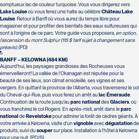
Tél :
418-624-8222 / 1-844-869-2439
somptueux lac de couleur turquoise. Vous vous dirigerez vers
Lake Louise
où vous ferez une halte au célèbre
Château Lake
Voyages CAA Brossard
Louise
. Retour à Banff où vous aurez du temps libre pour
8940 Boulevard Leduc - Bureau 20
magasiner et pour profiter des bienfaits des eaux sulfureuses qui
Brossard
sont à l’origine de ce parc. Votre guide vous proposera,
en option,
J4Y 0G4
l’ascension du mont Sulphur (115 $ tarif sujet à changement sans
Voyages Émotions
Tél :
450-465-0620 / 1-844-869-2439
préavis)
. (PD)
2 rue Pleau
6
BANFF – KELOWNA (484 KM)
Pont-Rouge
Aujourd’hui, les paysages grandioses des Rocheuses vous
G3H 2G2
émerveilleront! La vallée de l’Okanagan est réputée pour la
Tél :
418-873-4515
beauté de ses lieux, son climat ensoleillé, ses vignes et ses
vergers. En quittant la province de l’Alberta, vous traverserez le col
Voyages Granby
du Cheval-qui-Rue, puis vous ferez un arrêt au
lac Émeraude
.
157 rue Principale
Continuation de la route jusqu’au
parc national
des
Glaciers
, où
Granby
vous franchirez le col Rogers. En après-midi, arrêt dans le
parc
J2G 2V5
national
de
Revelstoke
pour admirer la forêt de cèdres géants. À
Voyages Laurier du Vallon - Siège
Tél :
450-372-3624 / 1-800-361-0447
votre arrivée à Kelowna, visite d’un
vignoble
avec
dégustation
de
social
produits, suivi du
souper
sur place. Installation à l’hôtel à Kelowna
2700 Boulevard Laurier - Édifice
pour une nuit. (PD/S)