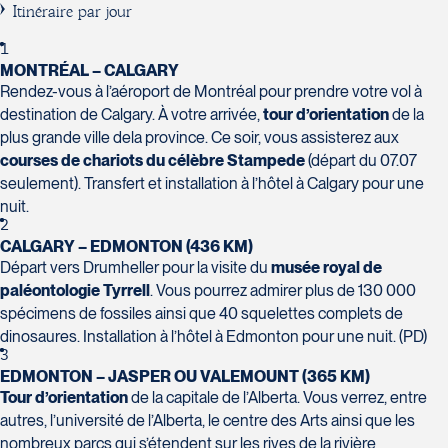
H7T 1C8
Club Voyages Orientation
Itinéraire par jour
Tél :
450-688-6211 / 1-888-682-8616
1001 Boulevard de Montarville - local 39
1
Boucherville
MONTRÉAL – CALGARY
La Forfaiterie Voyages
Voyages Nouveau-Monde
J4B 6P5
Rendez-vous à l’aéroport de Montréal pour prendre votre vol à
5401 Boulevard Des Galeries - Local 104
420 Boulevard Manseau
Tél :
450-655-1855 / 1-866-655-5736
Voyages des Laurentides
destination de Calgary. À votre arrivée,
tour d’orientation
de la
(porte H)
Joliette
939 Boulevard Albiny-Paquette
plus grande ville dela province. Ce soir, vous assisterez aux
SOUMETTRE
Québec
J6E 3E1
Mont-Laurier
courses de chariots du célèbre Stampede
(départ du 07.07
G2K 1N4
Tél :
450-755-5557 / 1-877-751-5557
J9L 3J1
seulement). Transfert et installation à l’hôtel à Calgary pour une
Tél :
418-652-2400 / 1-888-848-1518
Tél :
819-623-2511 / 1-866-385-2511
nuit.
2
Club Voyages Princesse
CALGARY – EDMONTON (436 KM)
686 rue Principale
Départ vers Drumheller pour la visite du
musée royal de
Granby
paléontologie Tyrrell
. Vous pourrez admirer plus de 130 000
Voyages Terre et Monde
spécimens de fossiles ainsi que 40 squelettes complets de
J2G 2Y4
Le Voyagiste de Québec
1460 Chemin Gascon
dinosaures. Installation à l’hôtel à Edmonton pour une nuit. (PD)
Tél :
450-372-4444
3229 Chemin des Quatre-Bourgeois -
3
Terrebonne
EDMONTON – JASPER OU VALEMOUNT (365 KM)
Suite 120QuébecG1W 0C1
J6X 2Z5
Tour d’orientation
de la capitale de l’Alberta. Vous verrez, entre
Tél :
418-977-4080 / 1-877-977-4080
Tél :
450-964-3574
autres, l’université de l’Alberta, le centre des Arts ainsi que les
nombreux parcs qui s’étendent sur les rives de la rivière