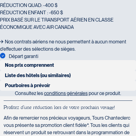
RÉDUCTION QUAD: -400 $
RÉDUCTION ENFANT : -650 $
PRIX BASÉ SUR LE TRANSPORT AÉRIEN EN CLASSE
ÉCONOMIQUE AVEC AIR CANADA
✈ Nos contrats aériens ne nous permettent à aucun moment
d’effectuer des sélections de sièges.
Départ garanti
Nos prix comprennent
transport aérien Montréal/Calgary-Vancouver/Montréal
Liste des hôtels (ou similaires)
incluant les frais sur le premier bagage enregistré
CALGARY : Sandman City Centre PRE.
Pourboires à prévoir
Consultez les
conditions générales
pour ce produit.
La question nous étant souvent posée, vous trouverez ci-
transport pour tout le circuit. Le type de véhicule sera
EDMONTON : Château Lacombe PRE.
dessous, une indication des pourboires suggérés selon les pays
déterminé en fonction du nombre de participants
P
r
o
f
i
t
e
z
d
’
u
n
e
r
é
d
u
c
t
i
o
n
l
o
r
s
d
e
v
o
t
r
e
p
r
o
c
h
a
i
n
v
o
y
a
g
e
!
visités, par personne et par jour. Bien entendu, ces montants sont
JASPER : Tonquin Inn PRE. / VALEMOUNT Best Western
hébergement (base 2 pers./chambre)
à votre discrétion et en fonction de la qualité du service reçu.
Afin de remercier nos précieux voyageurs, Tours Chanteclerc
Valemount (18.08, 25.08, 08.09) PRE.
vous présente sa promotion client fidèle*. Tous les clients qui
Guide accompagnateur
: de 5 $ à 7 $ par jour par personne
service d’un
guide-accompagnateur francophone
BANFF : Banff Inn PRE. / Royal Canadian Lodge (07.07, 21.07,
réservent un produit se retrouvant dans la programmation de