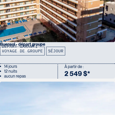
Buensol - départ groupe
DÉPART GARANTI
VOYAGE DE GROUPE
SÉJOUR
14 jours
À partir de :
12 nuits
2 549 $*
aucun repas