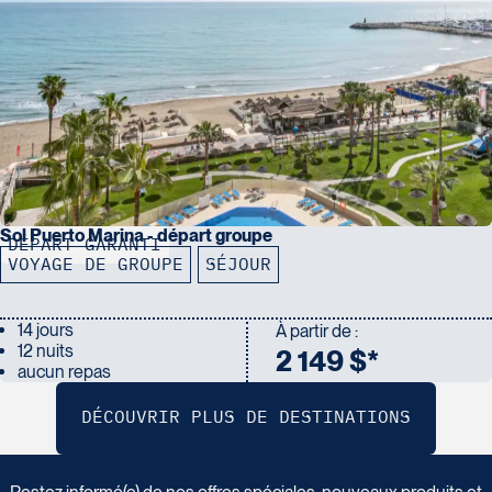
Sol Puerto Marina - départ groupe
DÉPART GARANTI
VOYAGE DE GROUPE
SÉJOUR
14 jours
À partir de :
12 nuits
2 149 $*
aucun repas
I
n
s
c
r
i
v
e
z
-
v
o
u
s
à
n
o
t
r
e
i
n
f
o
l
e
t
t
r
e