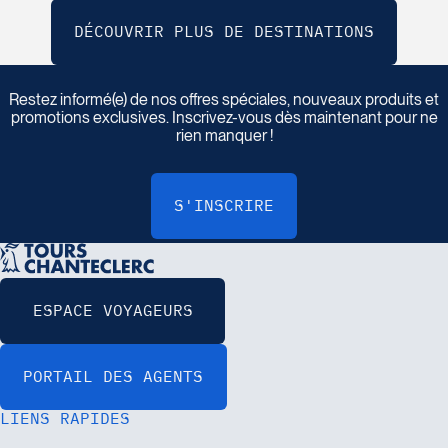
I
n
s
c
r
i
v
e
z
-
v
o
u
s
à
n
o
t
r
e
i
n
f
o
l
e
t
t
r
e
Restez informé(e) de nos offres spéciales, nouveaux produits et
promotions exclusives. Inscrivez-vous dès maintenant pour ne
rien manquer !
LIENS RAPIDES