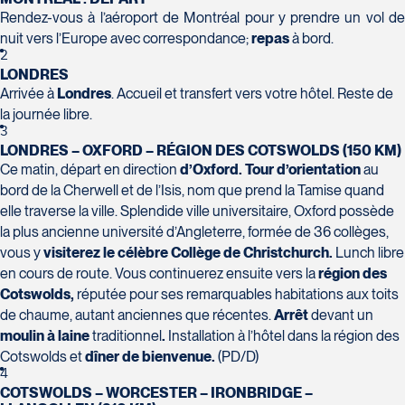
H7T 1C8
Club Voyages Orientation
Rendez-vous à l’aéroport de Montréal pour y prendre un vol de
Tél :
450-688-6211 / 1-888-682-8616
1001 Boulevard de Montarville - local 39
nuit vers l’Europe avec correspondance;
repas
à bord.
Boucherville
2
La Forfaiterie Voyages
Voyages Nouveau-Monde
J4B 6P5
LONDRES
5401 Boulevard Des Galeries - Local 104
420 Boulevard Manseau
Tél :
450-655-1855 / 1-866-655-5736
Arrivée à
Londres
. Accueil et transfert vers votre hôtel. Reste de
Voyages des Laurentides
(porte H)
Joliette
la journée libre.
939 Boulevard Albiny-Paquette
SOUMETTRE
Québec
J6E 3E1
3
Mont-Laurier
LONDRES – OXFORD – RÉGION DES COTSWOLDS (150 KM)
G2K 1N4
Tél :
450-755-5557 / 1-877-751-5557
J9L 3J1
Ce matin, départ en direction
d’Oxford. Tour d’orientation
au
Tél :
418-652-2400 / 1-888-848-1518
Tél :
819-623-2511 / 1-866-385-2511
bord de la Cherwell et de l’Isis, nom que prend la Tamise quand
elle traverse la ville. Splendide ville universitaire, Oxford possède
Club Voyages Princesse
la plus ancienne université d’Angleterre, formée de 36 collèges,
686 rue Principale
vous y
visiterez le célèbre Collège de Christchurch.
Lunch libre
Granby
en cours de route. Vous continuerez ensuite vers la
région des
Voyages Terre et Monde
J2G 2Y4
Cotswolds,
réputée pour ses remarquables habitations aux toits
Le Voyagiste de Québec
1460 Chemin Gascon
Tél :
450-372-4444
de chaume, autant anciennes que récentes.
Arrêt
devant un
3229 Chemin des Quatre-Bourgeois -
Terrebonne
moulin à laine
traditionnel
.
Installation à l’hôtel dans la région des
Suite 120QuébecG1W 0C1
J6X 2Z5
Cotswolds et
dîner de bienvenue.
(PD/D)
Tél :
418-977-4080 / 1-877-977-4080
Tél :
450-964-3574
4
COTSWOLDS – WORCESTER – IRONBRIDGE –