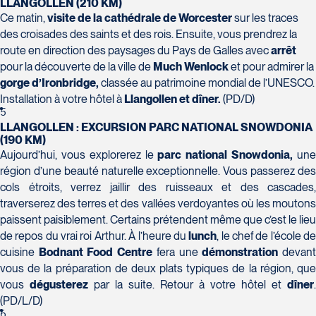
LLANGOLLEN (210 KM)
Ce matin,
visite de la cathédrale de Worcester
sur les traces
Voyages Action
des croisades des saints et des rois. Ensuite, vous prendrez la
230 Boulevard Sir-Wilfrid-Laurier
route en direction des paysages du Pays de Galles avec
arrêt
Beloeil
pour la découverte de la ville de
Much Wenlock
et pour admirer la
Voyages CAA Place de la Cité
J3G 4G7
gorge d’Ironbridge,
classée au patrimoine mondial de l’UNESCO.
2600 Boulevard Laurier #133, Place de la
Tél :
450-464-0363 / 1-800-331-0363
Installation à votre hôtel à
Llangollen et dîner.
(PD/D)
Cité
5
Québec
LLANGOLLEN : EXCURSION PARC NATIONAL SNOWDONIA
G1V 4T3
(190 KM)
Tél :
418-653-9200 / 1-844-869-2439
Aujourd’hui, vous explorerez le
parc national Snowdonia,
un
région d’une beauté naturelle exceptionnelle. Vous passerez des
cols étroits, verrez jaillir des ruisseaux et des cascades,
Voyages Boislard Poirier
traverserez des terres et des vallées verdoyantes où les moutons
2840 Boulevard Laframboise
paissent paisiblement. Certains prétendent même que c’est le lieu
Saint-Hyacinthe
de repos du vrai roi Arthur. À l’heure du
lunch
, le chef de l’école d
J2S 4Z1
Voyages CAA Québec
cuisine
Bodnant Food Centre
fera une
démonstration
devan
Tél :
450-774-6436 / 1-800-561-2967
vous de la préparation de deux plats typiques de la région, que
500 rue Bouvier - Suite 202
vous
dégusterez
par la suite. Retour à votre hôtel et
dîner
.
Québec
(PD/L/D)
G2J 1E3
6