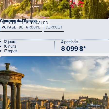
Charmes de l'Écosse
SPÉCIALITÉS LOCALES
VOYAGE DE GROUPE
CIRCUIT
12 jours
À partir de :
10 nuits
8 099 $*
17 repas