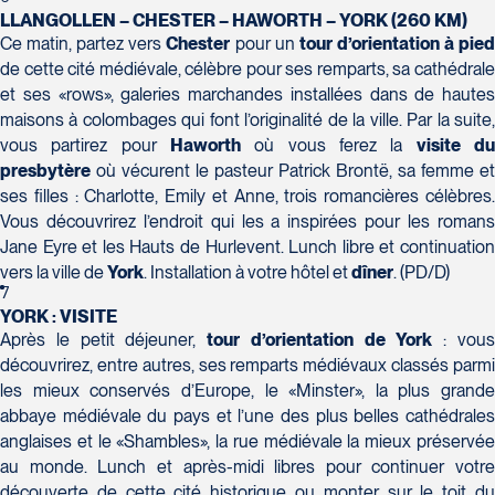
Tél :
418-624-8222 / 1-844-869-2439
LLANGOLLEN – CHESTER – HAWORTH – YORK (260 KM)
Ce matin, partez vers
Chester
pour un
tour d’orientation à pie
Voyages CAA Brossard
de cette cité médiévale, célèbre pour ses remparts, sa cathédrale
8940 Boulevard Leduc - Bureau 20
et ses «rows», galeries marchandes installées dans de hautes
Brossard
maisons à colombages qui font l’originalité de la ville. Par la suite,
J4Y 0G4
vous partirez pour
Haworth
où vous ferez la
visite d
Voyages Émotions
Tél :
450-465-0620 / 1-844-869-2439
presbytère
où vécurent le pasteur Patrick Brontë, sa femme et
2 rue Pleau
ses filles : Charlotte, Emily et Anne, trois romancières célèbres.
Pont-Rouge
Vous découvrirez l’endroit qui les a inspirées pour les romans
G3H 2G2
Jane Eyre et les Hauts de Hurlevent. Lunch libre et continuation
Tél :
418-873-4515
vers la ville de
York
. Installation à votre hôtel et
dîner
. (PD/D)
7
YORK : VISITE
Voyages Granby
Après le petit déjeuner,
tour d’orientation de York
: vou
157 rue Principale
découvrirez, entre autres, ses remparts médiévaux classés parmi
Granby
les mieux conservés d’Europe, le «Minster», la plus grande
J2G 2V5
abbaye médiévale du pays et l’une des plus belles cathédrales
Voyages Laurier du Vallon - Siège
Tél :
450-372-3624 / 1-800-361-0447
anglaises et le «Shambles», la rue médiévale la mieux préservée
social
au monde. Lunch et après-midi libres pour continuer votre
2700 Boulevard Laurier - Édifice
découverte de cette cité historique ou monter sur le toit du