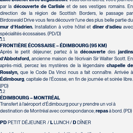
Voyages Plein Soleil
par la
découverte de Carlisle
et de ses vestiges romains. E
4100 Boulevard de l'Auvergne - Suite 108
direction de la région de Scottish Borders, le passage par
Québec
Birdoswald Drive vous fera découvrir l’une des plus belle partie du
G2C 1T8
mur d’Hadrien.
Installation à votre hôtel et
dîner d’adieu
ave
Tél :
418-847-1023 / 1-888-686-0049
spécialités écossaises. (PD/D)
Voyages Transat St-Bruno
11
117 Boulevard Les Promenades -
FRONTIÈRE ÉCOSSAISE – ÉDIMBOURG (95 KM)
Promenades St-Bruno
Après le petit déjeuner, partez à la
découverte
des
jardin
Saint-Bruno-de-Montarville
d’Abbotsford,
ancienne maison de l’écrivain Sir Walter Scott. En
après-midi, percez les mystères de la légendaire
chapelle de
J3V 5K2
Voyages Thomassin St-Hilaire
Rosslyn,
que le Code Da Vinci nous a fait connaître. Arrivée à
Tél :
450-441-1220 / 1-833-487-9323
1100 Boulevard de La Chaudière #129
Édimbourg
, capitale de l’Écosse, en fin de journée et soirée libre.
Québec
(PD)
12
G1Y 0A1
ÉDIMBOURG – MONTRÉAL
Tél :
418-948-8488
Transfert à l’aéroport d’Édimbourg pour y prendre un vol à
destination de Montréal avec correspondance;
repas
à bord. (PD)
PD
PETIT DÉJEUNER /
L
LUNCH /
D
DÎNER