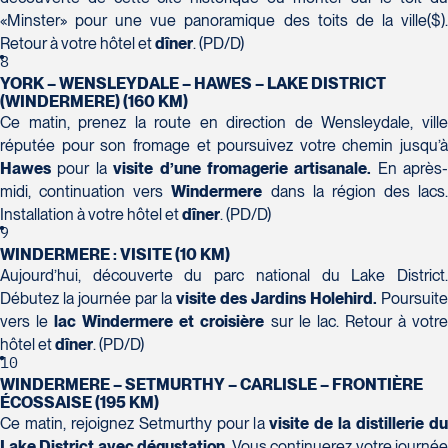
Champlain, bureau 5000
«Minster» pour une vue panoramique des toits de la ville($).
Québec
Retour à votre hôtel et
dîner
. (PD/D)
G1V 4K5
8
Tél :
418-653-1882 / 1-800-640-1882
Voyages Jean-Pierre
YORK – WENSLEYDALE – HAWES – LAKE DISTRICT
2152 Boulevard Lapinière - Suite 104
(WINDERMERE) (160 KM)
Ce matin, prenez la route en direction de Wensleydale, ville
Brossard
réputée pour son fromage et poursuivez votre chemin jusqu’à
J4W 1L9
Hawes
pour la
visite d’une fromagerie artisanale.
En après-
Tél :
450-671-6654 / 1-888-461-6654
midi, continuation vers
Windermere
dans la région des lacs.
Installation à votre hôtel et
dîner
. (PD/D)
Voyages Paradis
9
2500 rue Beaurevoir, local 340
WINDERMERE : VISITE (10 KM)
Québec
Aujourd’hui, découverte du parc national du Lake District.
G2C 0M4
Débutez la journée par la
visite des Jardins Holehird.
Poursuite
Tél :
418-659-6650
Voyages Tourbec Lapointe
vers le
lac Windermere et croisière
sur le lac. Retour à votr
1000 Boulevard Monseigneur Langlois -
hôtel et
dîner
. (PD/D)
Local 150
10
WINDERMERE – SETMURTHY – CARLISLE – FRONTIÈRE
Salaberry-de-Valleyfield
ÉCOSSAISE (195 KM)
J6S 0J7
Ce matin, rejoignez Setmurthy pour la
visite de la distillerie d
Tél :
450-373-1475
Lake District avec dégustation.
Vous continuerez votre journé