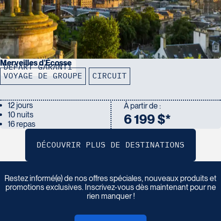
Merveilles d'Écosse
DÉPART GARANTI
VOYAGE DE GROUPE
CIRCUIT
12 jours
À partir de :
10 nuits
6 199 $*
16 repas
I
n
s
c
r
i
v
e
z
-
v
o
u
s
à
n
o
t
r
e
i
n
f
o
l
e
t
t
r
e
Restez informé(e) de nos offres spéciales, nouveaux produits et
promotions exclusives. Inscrivez-vous dès maintenant pour ne
rien manquer !