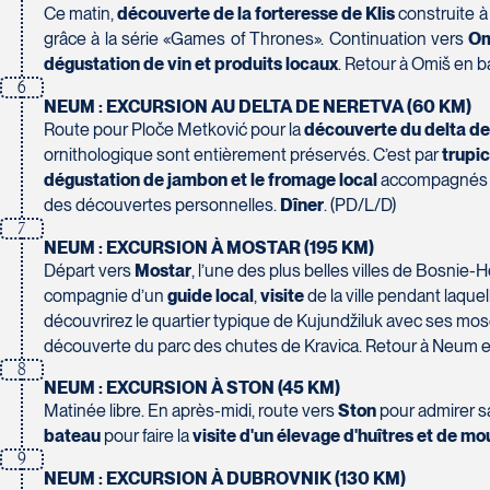
230 Boulevard Sir-Wilfrid-Laurier
Ce matin,
découverte de la forteresse de Klis
construite à
Beloeil
Voyages CAA Place de la Cité
grâce à la série «Games of Thrones». Continuation vers
Om
J3G 4G7
2600 Boulevard Laurier #133, Place de la Cité
dégustation de vin et produits locaux
. Retour à Omiš en ba
Tél :
450-464-0363 / 1-800-331-0363
Québec
6
NEUM : EXCURSION AU DELTA DE NERETVA (60 KM)
G1V 4T3
Route pour Ploče Metković pour la
découverte du delta de 
Tél :
418-653-9200 / 1-844-869-2439
ornithologique sont entièrement préservés. C’est par
trupi
dégustation de jambon et le fromage local
accompagnés d
Voyages Boislard Poirier
des découvertes personnelles.
Dîner
. (PD/L/D)
2840 Boulevard Laframboise
7
Saint-Hyacinthe
Voyages CAA Québec
NEUM : EXCURSION À MOSTAR (195 KM)
J2S 4Z1
500 rue Bouvier - Suite 202
Départ vers
Mostar
, l’une des plus belles villes de Bosni
Tél :
450-774-6436 / 1-800-561-2967
Québec
compagnie d’un
guide local
,
visite
de la ville pendant laque
G2J 1E3
découvrirez le quartier typique de Kujundžiluk avec ses mos
Tél :
418-624-8222 / 1-844-869-2439
découverte du parc des chutes de Kravica. Retour à Neum 
8
Voyages CAA Brossard
NEUM : EXCURSION À STON (45 KM)
Matinée libre. En après-midi, route vers
Ston
pour admirer sa
8940 Boulevard Leduc - Bureau 20
bateau
pour faire la
visite d'un élevage d'huîtres et de mo
Brossard
Voyages Émotions
9
J4Y 0G4
2 rue Pleau
NEUM : EXCURSION À DUBROVNIK (130 KM)