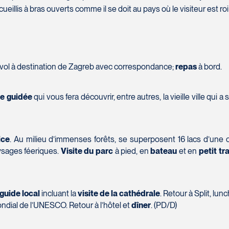
Téléphone
*
illis à bras ouverts comme il se doit au pays où le visiteur est roi 
Message
*
e vol à destination de Zagreb avec correspondance;
repas
à bord.
te guidée
qui vous fera découvrir, entre autres, la vieille ville qui
ice
. Au milieu d’immenses forêts, se superposent 16 lacs d’une 
ysages féeriques.
Visite du parc
à pied, en
bateau
et en
petit tr
SOUMETTRE
1W 0C1
guide local
incluant la
visite de la cathédrale
. Retour à Split, lunc
mondial de l’UNESCO. Retour à l’hôtel et
dîner
. (PD/D)