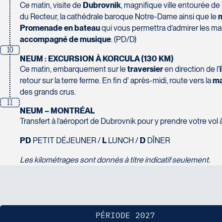
Tél :
450-465-0620 / 1-844-869-2439
Pont-Rouge
Ce matin, visite de
Dubrovnik
, magnifique ville entourée de
G3H 2G2
du Recteur, la cathédrale baroque Notre-Dame ainsi que le
m
Tél :
418-873-4515
Promenade en bateau
qui vous permettra d’admirer les mag
accompagné de musique
. (PD/D)
Voyages Granby
10
157 rue Principale
NEUM : EXCURSION À KORCULA (130 KM)
Granby
Ce matin, embarquement sur le
traversier
en direction de l’
Voyages Laurier du Vallon - Siège social
retour sur la terre ferme. En fin d' après-midi, route vers la
ma
J2G 2V5
2700 Boulevard Laurier - Édifice Champlain, bureau 5000
des grands crus.
Tél :
450-372-3624 / 1-800-361-0447
Québec
11
G1V 4K5
NEUM – MONTRÉAL
Tél :
418-653-1882 / 1-800-640-1882
Transfert à l’aéroport de Dubrovnik pour y prendre votre vo
Voyages Jean-Pierre
PD
PETIT DÉJEUNER /
L
LUNCH /
D
DÎNER
2152 Boulevard Lapinière - Suite 104
Les kilométrages sont donnés à titre indicatif seulement.
Brossard
Voyages Paradis
J4W 1L9
2500 rue Beaurevoir, local 340
Tél :
450-671-6654 / 1-888-461-6654
Québec
G2C 0M4
Tél :
418-659-6650
PÉRIODE 2027