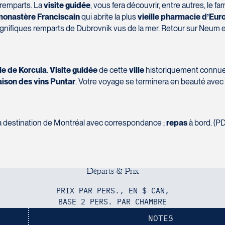
 remparts. La
visite guidée
, vous fera découvrir, entre autres, le fam
onastère Franciscain
qui abrite la plus
vieille pharmacie d’Eur
nifiques remparts de Dubrovnik vus de la mer. Retour sur Neum et 
île de Korcula
.
Visite guidée
de cette
ville
historiquement connue 
ison des vins Puntar
. Votre voyage se terminera en beauté avec
l à destination de Montréal avec correspondance ;
repas
à bord. (PD
D
é
p
a
r
t
s
&
P
r
i
x
PRIX PAR PERS., EN $ CAN,
BASE 2 PERS. PAR CHAMBRE
NOTES