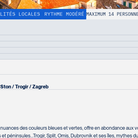
LITÉS LOCALES
RYTHME MODÉRÉ
MAXIMUM 14 PERSONN
AFFICHER TOUTES LES PHOTOS
Prix sur
1 jours
9 nuits
demande
20 repas
test
Ston
Trogir
Zagreb
Comment vous rejoindre?
Nom complet
*
Courriel
*
 nuances des couleurs bleues et vertes, offre en abondance aux 
chers et péninsules…Trogir, Split, Omis, Dubrovnik et ses îles, mythes