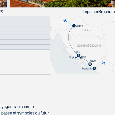
Imprimer
Brochure
ES
voyageurs le charme
 du passé et symboles du futur,