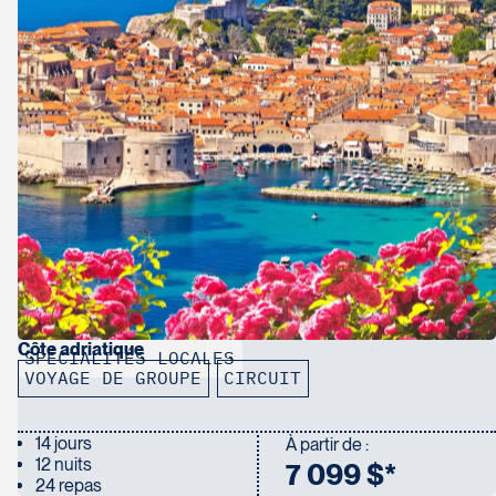
 mais ceux-ci devront tout de même remplir la
ion de votre passeport selon la première
Côte adriatique
SPÉCIALITÉS LOCALES
VOYAGE DE GROUPE
CIRCUIT
14 jours
À partir de :
12 nuits
7 099 $*
24 repas