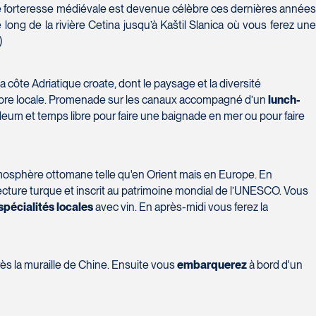
e forteresse médiévale est devenue célèbre ces dernières années
ong de la rivière Cetina jusqu’à Kaštil Slanica où vous ferez un
)
la côte Adriatique croate, dont le paysage et la diversité
a flore locale. Promenade sur les canaux accompagné d’un
lunch-
 Neum et temps libre pour faire une baignade en mer ou pour faire
atmosphère ottomane telle qu'en Orient mais en Europe. En
itecture turque et inscrit au patrimoine mondial de l’UNESCO. Vous
spécialités locales
avec vin. En après-midi vous ferez la
ès la muraille de Chine. Ensuite vous
embarquerez
à bord d'un