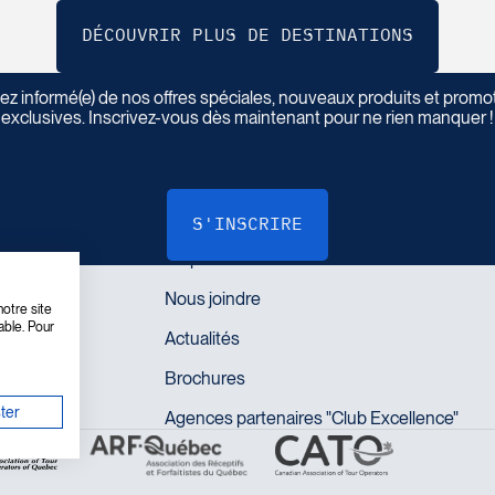
ez informé(e) de nos offres spéciales, nouveaux produits et promo
I
n
s
c
r
i
v
e
z
-
v
o
u
s
à
n
o
t
r
e
i
n
f
o
l
e
t
t
r
e
exclusives. Inscrivez-vous dès maintenant pour ne rien manquer !
LIENS RAPIDES
otre site
able. Pour
ter
QUAND
OÙ