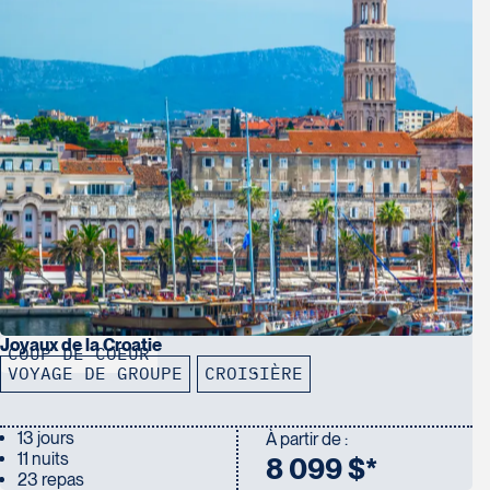
ans devront payer ces frais. Pour les voyageurs
demande d’autorisation pour pouvoir entrer d
Lorsque la demande
ETIAS
sera approuvée, ce
éventualité.
*Ce nouveau programme devrait entrer en v
Pour plus d’informations sur le programme ETIAS
Joyaux de la Croatie
COUP DE COEUR
VOYAGE DE GROUPE
CROISIÈRE
13 jours
À partir de :
11 nuits
8 099 $*
23 repas