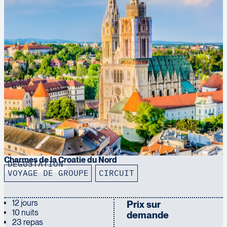
 de moins de 18 ans et de 71 ans et plus, aucun frais ne sera exigé
ans l’un des pays membre de l’Union européenne.
lle-ci pourra être valide pendant
3 ans
ou encore jusqu’à l’expirat
igueur en 2026.
, consultez le site internet :
https://etiasinfo.org/
Charmes de la Croatie du Nord
DÉGUSTATION
VOYAGE DE GROUPE
CIRCUIT
12 jours
Prix sur
10 nuits
demande
23 repas