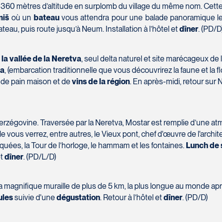
 360 mètres d’altitude en surplomb du village du même nom. Cett
iš
où un
bateau
vous attendra pour une balade panoramique le l
teau, puis route jusqu’à Neum. Installation à l’hôtel et
dîner
. (PD/D
la vallée de la Neretva
, seul delta naturel et site marécageux de 
ca
, (embarcation traditionnelle que vous découvrirez la faune et l
e pain maison et de
vins de la région
. En après-midi, retour sur
e-Herzégovine. Traversée par la Neretva, Mostar est remplie d’une 
lle vous verrez, entre autres, le Vieux pont, chef d'œuvre de l'arch
quées, la Tour de l’horloge, le hammam et les fontaines.
Lunch de 
et
dîner
. (PD/L/D)
 magnifique muraille de plus de 5 km, la plus longue au monde apr
ules
suivie d'une
dégustation
. Retour à l’hôtel et
dîner
. (PD/D)