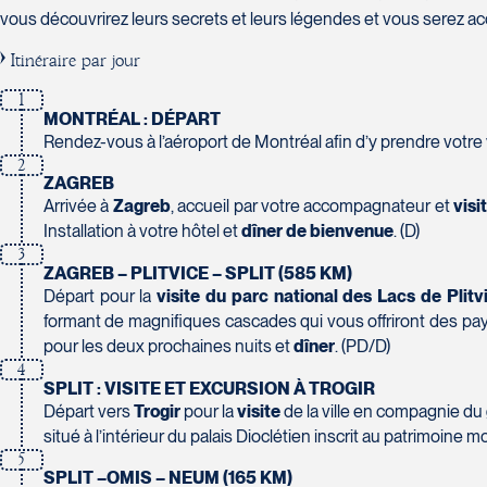
Tél :
450-688-6211 / 1-888-682-8616
Tél :
819-778-2225 / 1-844-869-2439
Sainte-Foy
Voyages Carpe Diem
vous découvrirez leurs secrets et leurs légendes et vous serez accue
420 Boulevard Manseau
G1W 2V8
1157-C Boulevard St-Paul
Joliette
Voyages des Laurentides
Itinéraire par jour
Club Voyages Orientation
Tél :
418-653-6221
Chicoutimi
J6E 3E1
939 Boulevard Albiny-Paquette
1001 Boulevard de Montarville - local 39
G7J 3Y2
1
Tél :
450-755-5557 / 1-877-751-5557
Mont-Laurier
Boucherville
MONTRÉAL : DÉPART
Tél :
418-543-0277
J9L 3J1
J4B 6P5
Rendez-vous à l’aéroport de Montréal afin d’y prendre votr
Tél :
819-623-2511 / 1-866-385-2511
2
Tél :
450-655-1855 / 1-866-655-5736
La Forfaiterie Voyages
ZAGREB
5401 Boulevard Des Galeries - Local 104 (porte H)
Voyages Terre et Monde
Arrivée à
Zagreb
, accueil par votre accompagnateur et
visi
Québec
1460 Chemin Gascon
Installation à votre hôtel et
dîner de bienvenue
. (D)
G2K 1N4
Terrebonne
3
Club Voyages Princesse
Tél :
418-652-2400 / 1-888-848-1518
ZAGREB – PLITVICE – SPLIT (585 KM)
J6X 2Z5
686 rue Principale
Départ pour la
visite du parc national des Lacs de Plitv
Tél :
450-964-3574
Granby
formant de magnifiques cascades qui vous offriront des pa
J2G 2Y4
pour les deux prochaines nuits et
dîner
. (PD/D)
Tél :
450-372-4444
4
Le Voyagiste de Québec
SPLIT : VISITE ET EXCURSION À TROGIR
3229 Chemin des Quatre-Bourgeois - Suite 120QuébecG
Départ vers
Trogir
pour la
visite
de la ville en compagnie du
Tél :
418-977-4080 / 1-877-977-4080
situé à l’intérieur du palais Dioclétien inscrit au patrimoine 
5
Voyages Action
SPLIT –OMIS – NEUM (165 KM)