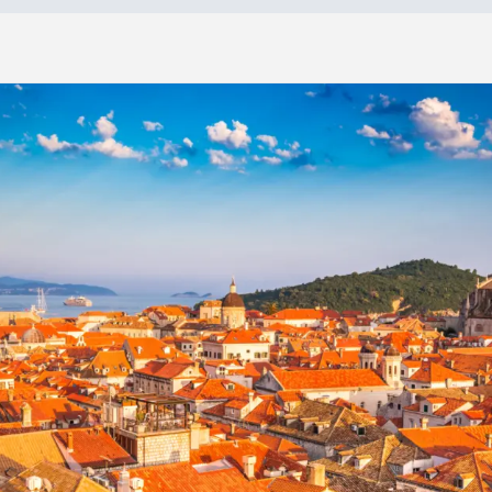
»
C
h
a
r
m
e
s
d
e
l
a
C
r
o
a
t
i
e
d
u
S
u
d
Charmes de la Croatie du Sud
11 jours
Prix sur
9 nuits
demande
20 repas