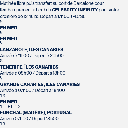
Matinée libre puis transfert au port de Barcelone pour
Voyages Action
l’embarquement à bord du
CELEBRITY INFINITY
pour votre
230 Boulevard Sir-Wilfrid-Laurier
croisière de 12 nuits. Départ à 17h00. (PD/S).
Beloeil
5
Voyages CAA Place de la Cité
EN MER
J3G 4G7
6
2600 Boulevard Laurier #133, Place de la
Tél :
450-464-0363 / 1-800-331-0363
EN MER
Cité
7
Québec
LANZAROTE, ÎLES CANARIES
G1V 4T3
Arrivée à 11h00 / Départ à 20h00
8
Tél :
418-653-9200 / 1-844-869-2439
TENERIFE, ÎLES CANARIES
Arrivée à 08h00 / Départ à 18h00
Voyages Boislard Poirier
9
2840 Boulevard Laframboise
GRANDE CANARIES, ÎLES CANARIES
Saint-Hyacinthe
Arrivée à 07h00 / Départ à 18h00
10
J2S 4Z1
EN MER
Voyages CAA Québec
Tél :
450-774-6436 / 1-800-561-2967
11
ET
12
500 rue Bouvier - Suite 202
FUNCHAL (MADÈRE), PORTUGAL
Québec
Arrivée 07h00 / Départ 18h00
G2J 1E3
13