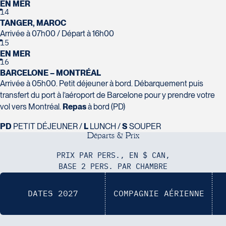
Tél :
418-624-8222 / 1-844-869-2439
EN MER
14
TANGER, MAROC
Voyages CAA Brossard
Arrivée à 07h00 / Départ à 16h00
8940 Boulevard Leduc - Bureau 20
15
Brossard
EN MER
J4Y 0G4
16
BARCELONE – MONTRÉAL
Voyages Émotions
Tél :
450-465-0620 / 1-844-869-2439
Arrivée à 05h00. Petit déjeuner à bord. Débarquement puis
2 rue Pleau
transfert du port à l’aéroport de Barcelone pour y prendre votre
Pont-Rouge
vol vers Montréal.
Repas
à bord (PD)
G3H 2G2
Tél :
418-873-4515
PD
PETIT DÉJEUNER /
L
LUNCH /
S
SOUPER
D
é
p
a
r
t
s
&
P
r
i
x
Voyages Granby
PRIX PAR PERS., EN $ CAN,
157 rue Principale
BASE 2 PERS. PAR CHAMBRE
Granby
J2G 2V5
Voyages Laurier du Vallon - Siège
Tél :
450-372-3624 / 1-800-361-0447
DATES 2027
COMPAGNIE AÉRIENNE
social
2700 Boulevard Laurier - Édifice