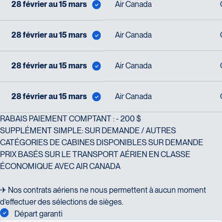
Champlain, bureau 5000
28 février au 15 mars
Air Canada
Québec
G1V 4K5
28 février au 15 mars
Air Canada
Tél :
418-653-1882 / 1-800-640-1882
Voyages Jean-Pierre
2152 Boulevard Lapinière - Suite 104
Brossard
28 février au 15 mars
Air Canada
J4W 1L9
Tél :
450-671-6654 / 1-888-461-6654
28 février au 15 mars
Air Canada
Voyages Paradis
RABAIS PAIEMENT COMPTANT : - 200 $
2500 rue Beaurevoir, local 340
SUPPLÉMENT SIMPLE: SUR DEMANDE / AUTRES
Québec
CATÉGORIES DE CABINES DISPONIBLES SUR DEMANDE
G2C 0M4
PRIX BASÉS SUR LE TRANSPORT AÉRIEN EN CLASSE
Tél :
418-659-6650
Voyages Tourbec Lapointe
ÉCONOMIQUE AVEC AIR CANADA
1000 Boulevard Monseigneur Langlois -
Local 150
✈ Nos contrats aériens ne nous permettent à aucun moment
Salaberry-de-Valleyfield
d’effectuer des sélections de sièges.
J6S 0J7
Départ garanti
Tél :
450-373-1475