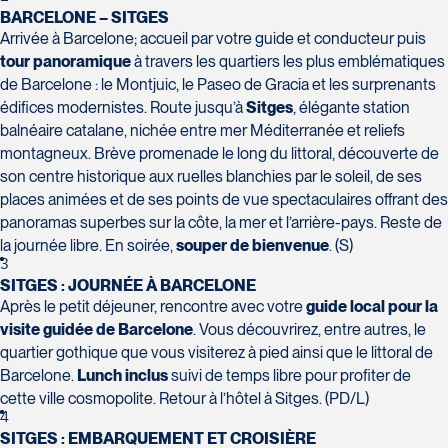
H7T 1C8
Club Voyages Orientation
BARCELONE – SITGES
Tél :
450-688-6211 / 1-888-682-8616
1001 Boulevard de Montarville - local 39
Arrivée à Barcelone; accueil par votre guide et conducteur puis
Boucherville
tour panoramique
à travers les quartiers les plus emblématiques
La Forfaiterie Voyages
Voyages Nouveau-Monde
J4B 6P5
de Barcelone : le Montjuic, le Paseo de Gracia et les surprenants
5401 Boulevard Des Galeries - Local 104
420 Boulevard Manseau
Tél :
450-655-1855 / 1-866-655-5736
Voyages des Laurentides
édifices modernistes. Route jusqu’à
Sitges
, élégante station
(porte H)
Joliette
balnéaire catalane, nichée entre mer Méditerranée et reliefs
939 Boulevard Albiny-Paquette
SOUMETTRE
Québec
J6E 3E1
montagneux. Brève promenade le long du littoral, découverte de
Mont-Laurier
G2K 1N4
Tél :
450-755-5557 / 1-877-751-5557
son centre historique aux ruelles blanchies par le soleil, de ses
J9L 3J1
Tél :
418-652-2400 / 1-888-848-1518
places animées et de ses points de vue spectaculaires offrant des
Tél :
819-623-2511 / 1-866-385-2511
panoramas superbes sur la côte, la mer et l’arrière-pays. Reste de
Club Voyages Princesse
la journée libre. En soirée,
souper de bienvenue
. (S)
686 rue Principale
3
SITGES : JOURNÉE À BARCELONE
Granby
Après le petit déjeuner, rencontre avec votre
guide local pour la
Voyages Terre et Monde
J2G 2Y4
visite guidée de Barcelone
. Vous découvrirez, entre autres, le
Le Voyagiste de Québec
1460 Chemin Gascon
Tél :
450-372-4444
quartier gothique que vous visiterez à pied ainsi que le littoral de
3229 Chemin des Quatre-Bourgeois -
Terrebonne
Barcelone.
Lunch inclus
suivi de temps libre pour profiter de
Suite 120QuébecG1W 0C1
J6X 2Z5
cette ville cosmopolite. Retour à l’hôtel à Sitges. (PD/L)
Tél :
418-977-4080 / 1-877-977-4080
Tél :
450-964-3574
4
SITGES : EMBARQUEMENT ET CROISIÈRE