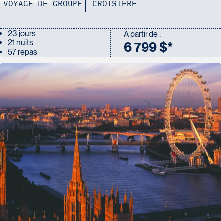
VOYAGE DE GROUPE
CROISIÈRE
23 jours
À partir de :
21 nuits
6 799 $*
57 repas