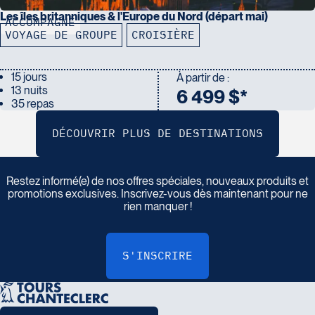
Les îles britanniques & l'Europe du Nord (départ mai)
ACCOMPAGNÉ
VOYAGE DE GROUPE
CROISIÈRE
15 jours
À partir de :
13 nuits
6 499 $*
35 repas
I
n
s
c
r
i
v
e
z
-
v
o
u
s
à
n
o
t
r
e
i
n
f
o
l
e
t
t
r
e
Restez informé(e) de nos offres spéciales, nouveaux produits et
promotions exclusives. Inscrivez-vous dès maintenant pour ne
rien manquer !