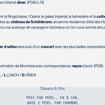
tre hôtel et
dîner
. (PDB/L/D)
r la Ringstrasse, l’Opéra, le palais Impérial, le belvédère et la
cath
drez au
château de Schönbrunn
, ancienne résidence d’été des 
 dans une auberge de campagne historique où l’on vous servira des
er d’adieu
sera suivi d’un
concert
avec les plus belles compositio
 destination de Montréal avec correspondance;
repas
à bord. (PDB)
 /
L
LUNCH /
D
DÎNER
D
é
p
a
r
t
s
&
P
r
i
x
PRIX PAR PERS., EN $ CAN,
BASE 2 PERS. PAR CHAMBRE