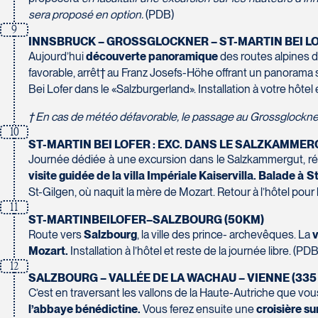
Tél :
450-465-0620 / 1-844-869-2439
Pont-Rouge
sera proposé en option.
(PDB)
G3H 2G2
9
Tél :
418-873-4515
INNSBRUCK – GROSSGLOCKNER – ST-MARTIN BEI LO
Aujourd’hui
découverte panoramique
des routes alpines d
Voyages Granby
favorable, arrêt† au Franz Josefs-Höhe offrant un panorama s
157 rue Principale
Bei Lofer dans le «Salzburgerland». Installation à votre hôtel 
Granby
Voyages Laurier du Vallon - Siège social
J2G 2V5
2700 Boulevard Laurier - Édifice Champlain, bureau 5000
† En cas de météo défavorable, le passage au Grossglockner e
10
Tél :
450-372-3624 / 1-800-361-0447
Québec
ST-MARTIN BEI LOFER : EXC. DANS LE SALZKAMMER
G1V 4K5
Journée dédiée à une excursion dans le Salzkammergut, régi
Tél :
418-653-1882 / 1-800-640-1882
visite guidée de la villa Impériale Kaiservilla. Balade à 
St-Gilgen, où naquit la mère de Mozart. Retour à l’hôtel pour 
Voyages Jean-Pierre
11
2152 Boulevard Lapinière - Suite 104
ST-MARTINBEILOFER–SALZBOURG (50KM)
Brossard
Voyages Paradis
Route vers
Salzbourg
, la ville des prince- archevêques. La
v
J4W 1L9
2500 rue Beaurevoir, local 340
Mozart.
Installation à l’hôtel et reste de la journée libre. (PDB
Tél :
450-671-6654 / 1-888-461-6654
12
Québec
SALZBOURG – VALLÉE DE LA WACHAU – VIENNE (335
G2C 0M4
C’est en traversant les vallons de la Haute-Autriche que vou
Tél :
418-659-6650
l’abbaye bénédictine.
Vous ferez ensuite une
croisière su