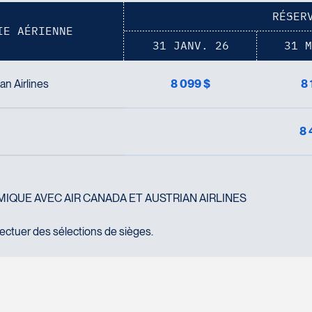
RÉSER
IE AÉRIENNE
31 JANV. 26
31 M
an Airlines
8 099 $
8 
8 
IQUE AVEC AIR CANADA ET AUSTRIAN AIRLINES
ctuer des sélections de sièges.
Montréal avec correspondances