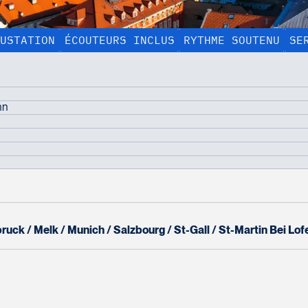
USTATION
ÉCOUTEURS INCLUS
RYTHME SOUTENU
SE
AFFICHER TOUTES LES PHOTOS
À partir de :
15 jours
nn
13 nuits
7 799 $*
21 repas
test
Comment vous rejoindre?
bruck
Melk
Munich
Salzbourg
St-Gall
St-Martin Bei Lof
Nom complet
*
Courriel
*