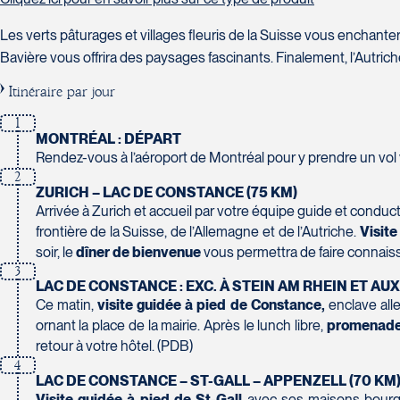
Tél :
450-688-6211 / 1-888-682-8616
Tél :
819-778-2225 / 1-844-869-2439
Sainte-Foy
Voyages Carpe Diem
420 Boulevard Manseau
Les verts pâturages et villages fleuris de la Suisse vous enchante
G1W 2V8
1157-C Boulevard St-Paul
Joliette
Voyages des Laurentides
Club Voyages Orientation
Tél :
418-653-6221
Bavière vous offrira des paysages fascinants. Finalement, l’Autriche
Chicoutimi
J6E 3E1
939 Boulevard Albiny-Paquette
1001 Boulevard de Montarville - local 39
G7J 3Y2
Tél :
450-755-5557 / 1-877-751-5557
Mont-Laurier
Itinéraire par jour
Boucherville
Tél :
418-543-0277
J9L 3J1
J4B 6P5
1
Tél :
819-623-2511 / 1-866-385-2511
Tél :
450-655-1855 / 1-866-655-5736
La Forfaiterie Voyages
MONTRÉAL : DÉPART
Rendez-vous à l’aéroport de Montréal pour y prendre un vol
5401 Boulevard Des Galeries - Local 104 (porte H)
Voyages Terre et Monde
2
Québec
1460 Chemin Gascon
ZURICH – LAC DE CONSTANCE (75 KM)
G2K 1N4
Terrebonne
Arrivée à Zurich et accueil par votre équipe guide et conduc
Club Voyages Princesse
Tél :
418-652-2400 / 1-888-848-1518
J6X 2Z5
frontière de la Suisse, de l’Allemagne et de l’Autriche.
Visite
686 rue Principale
Tél :
450-964-3574
soir, le
dîner de bienvenue
vous permettra de faire connaiss
Granby
3
J2G 2Y4
LAC DE CONSTANCE : EXC. À STEIN AM RHEIN ET AUX
Tél :
450-372-4444
Le Voyagiste de Québec
Ce matin,
visite guidée à pied de Constance,
enclave all
3229 Chemin des Quatre-Bourgeois - Suite 120QuébecG
ornant la place de la mairie. Après le lunch libre,
promenade 
retour à votre hôtel. (PDB)
Tél :
418-977-4080 / 1-877-977-4080
4
LAC DE CONSTANCE – ST-GALL – APPENZELL (70 KM
Voyages Action
Visite guidée à pied de St-Gall
avec ses maisons bourge