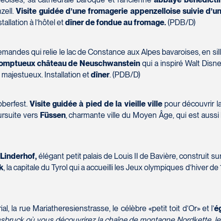
zell.
Visite guidée d’une fromagerie appenzelloise suivie d’u
allation à l’hôtel et
dîner de fondue au fromage.
(PDB/D)
mandes qui relie le lac de Constance aux Alpes bavaroises, en sil
somptueux château de Neuschwanstein
qui a inspiré Walt Disn
ajestueux. Installation et
dîner
. (PDB/D)
oberfest.
Visite guidée à pied de la vieille ville
pour découvrir la
ursuite vers
Füssen
, charmante ville du Moyen Âge, qui est aussi
 Linderhof,
élégant petit palais de Louis II de Bavière, construit su
k
, la capitale du Tyrol qui a accueilli les Jeux olympiques d’hiver d
al, la rue Mariatheresienstrasse, le célèbre «petit toit d’Or» et l’
é
nnsbruck où vous découvrirez la chaîne de montagne Nordkette, le 