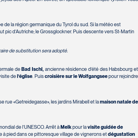
e de la région germanique du Tyrol du sud. Si la météo est
ut pic d’Autriche; le Grossglockner. Puis descente vers St-Martin
aire de substitution sera adopté.
hermale de
Bad Ischl,
ancienne résidence d’été des Habsbourg e
visite de
l’église
. Puis
croisière sur le Wolfgangsee
pour rejoindr
e rue «Getreidegasse», les jardins Mirabell et la
maison natale d
e mondial de l’UNESCO. Arrêt à
Melk
pour la
visite guidée de
e à pied dans ce pittoresque village de vignerons et
dégustation