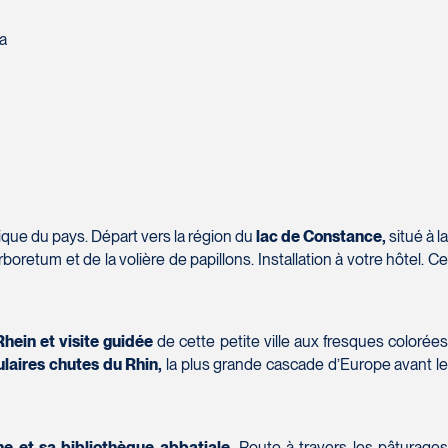
la
ique du pays. Départ vers la région du
lac de Constance,
situé à l
boretum et de la volière de papillons. Installation à votre hôtel. C
hein et visite guidée
de cette petite ville aux fresques colorée
ulaires chutes du Rhin,
la plus grande cascade d’Europe avant l
e et sa bibliothèque abbatiale.
Route à travers les pâturage