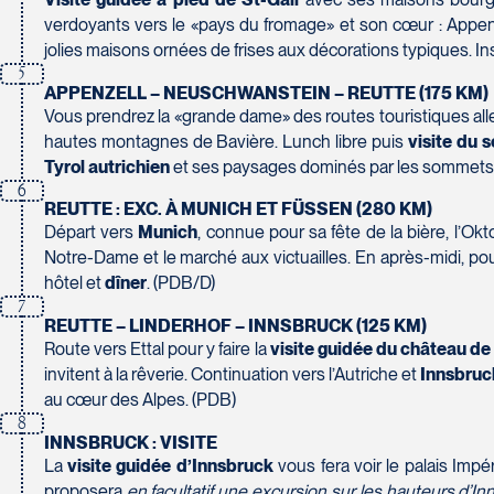
230 Boulevard Sir-Wilfrid-Laurier
verdoyants vers le «pays du fromage» et son cœur : Appen
Beloeil
Voyages CAA Place de la Cité
jolies maisons ornées de frises aux décorations typiques. Inst
J3G 4G7
2600 Boulevard Laurier #133, Place de la Cité
5
Tél :
450-464-0363 / 1-800-331-0363
Québec
APPENZELL – NEUSCHWANSTEIN – REUTTE (175 KM)
G1V 4T3
Vous prendrez la «grande dame» des routes touristiques alle
Tél :
418-653-9200 / 1-844-869-2439
hautes montagnes de Bavière. Lunch libre puis
visite du 
Tyrol autrichien
et ses paysages dominés par les sommets m
Voyages Boislard Poirier
6
REUTTE : EXC. À MUNICH ET FÜSSEN (280 KM)
2840 Boulevard Laframboise
Départ vers
Munich
, connue pour sa fête de la bière, l’Okt
Saint-Hyacinthe
Voyages CAA Québec
Notre-Dame et le marché aux victuailles. En après-midi, po
J2S 4Z1
500 rue Bouvier - Suite 202
hôtel et
dîner
. (PDB/D)
Tél :
450-774-6436 / 1-800-561-2967
Québec
7
G2J 1E3
REUTTE – LINDERHOF – INNSBRUCK (125 KM)
Tél :
418-624-8222 / 1-844-869-2439
Route vers Ettal pour y faire la
visite guidée du château de
invitent à la rêverie. Continuation vers l’Autriche et
Innsbruc
Voyages CAA Brossard
au cœur des Alpes. (PDB)
8940 Boulevard Leduc - Bureau 20
8
Brossard
INNSBRUCK : VISITE
Voyages Émotions
La
visite guidée d’Innsbruck
vous fera voir le palais Impéri
J4Y 0G4
2 rue Pleau
proposera
en facultatif une excursion sur les hauteurs d’I