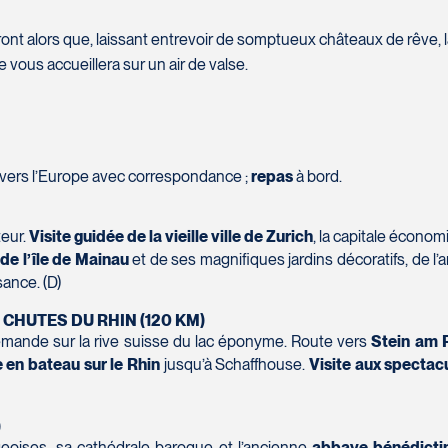
Téléphone
*
ront alors que, laissant entrevoir de somptueux châteaux de rêve, 
Message
*
 vous accueillera sur un air de valse.
 vers l’Europe avec correspondance ;
repas
à bord.
teur.
Visite guidée de la vieille ville de Zurich
, la capitale économ
 de l’île de Mainau
et de ses magnifiques jardins décoratifs, de l’ar
ance. (D)
 CHUTES DU RHIN (120 KM)
SOUMETTRE
emande sur la rive suisse du lac éponyme. Route vers
Stein am R
1W 0C1
en bateau sur le Rhin
jusqu’à Schaffhouse.
Visite aux spectac
)
oises, sa cathédrale baroque et l’ancienne
abbaye bénédictin