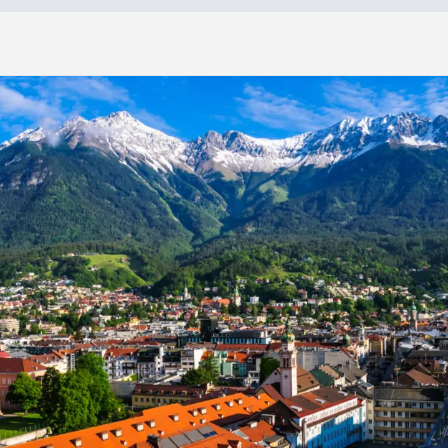
»
S
u
i
s
s
e
-
A
l
l
e
m
a
g
n
e
-
A
u
t
r
i
c
h
e
Suisse - Allemagne - Autriche
15 jours
À partir de :
13 nuits
7 799 $*
21 repas