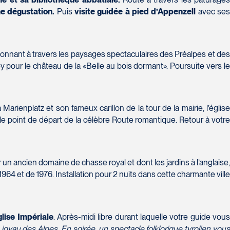
ne dégustation.
Puis
visite guidée à pied d’Appenzell
avec se
lonnant à travers les paysages spectaculaires des Préalpes et des
ey pour le château de la «Belle au bois dormant». Poursuite vers l
 Marienplatz et son fameux carillon de la tour de la mairie, l’églis
 le point de départ de la célèbre Route romantique. Retour à votr
r un ancien domaine de chasse royal et dont les jardins à l’anglaise
e 1964 et de 1976. Installation pour 2 nuits dans cette charmante ville
glise Impériale
. Après-midi libre durant laquelle votre guide vou
joyau des Alpes. En soirée, un spectacle folklorique tyrolien vou