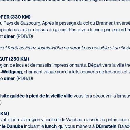
FER (330 KM)
u Pays de Salzbourg. Après le passage du col du Brenner, traversé
pectaculaire au-dessus du glacier Pasterze, dominé par le plus ha
et
dîner
. (PDB/D)
t l’arrêt au Franz Josefs-Höhe ne seront pas possible et un itinér
GUT (250 KM)
on de lacs et de massifs impressionnants. Départ vers la ville t
St-Wolfgang,
charmant village aux chalets couverts de fresques et 
le
dîner
. (PDB/D)
isite guidée à pied de la vieille ville
vous fera découvrir la fameus
)
 KM)
s atteindrez la région viticole de la Wachau, classée au patrimoin
r le Danube
incluant le
lunch
, qui vous mènera à
Dürnstein
. Balad