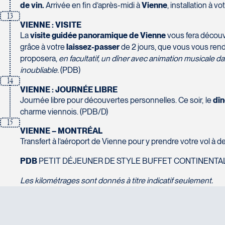
de vin.
Arrivée en fin d’après-midi à
Vienne
, installation à vo
Voyages Tourbec Lapointe
13
1000 Boulevard Monseigneur Langlois - Local 150
VIENNE : VISITE
Salaberry-de-Valleyfield
Voyages Plein Soleil
La
visite guidée panoramique de Vienne
vous fera découvri
J6S 0J7
4100 Boulevard de l'Auvergne - Suite 108
grâce à votre
laissez-passer
de 2 jours, que vous vous ren
Tél :
450-373-1475
Québec
proposera,
en facultatif, un dîner avec animation musicale
G2C 1T8
inoubliable.
(PDB)
Tél :
418-847-1023 / 1-888-686-0049
14
VIENNE : JOURNÉE LIBRE
Journée libre pour découvertes personnelles. Ce soir, le
dîn
Voyages Transat St-Bruno
charme viennois. (PDB/D)
117 Boulevard Les Promenades - Promenades St-Bruno
15
Saint-Bruno-de-Montarville
Voyages Thomassin St-Hilaire
VIENNE – MONTRÉAL
J3V 5K2
1100 Boulevard de La Chaudière #129
Transfert à l’aéroport de Vienne pour y prendre votre vol à
Tél :
450-441-1220 / 1-833-487-9323
Québec
PDB
PETIT DÉJEUNER DE STYLE BUFFET CONTINENTAL
G1Y 0A1
Tél :
418-948-8488
Les kilométrages sont donnés à titre indicatif seulement.