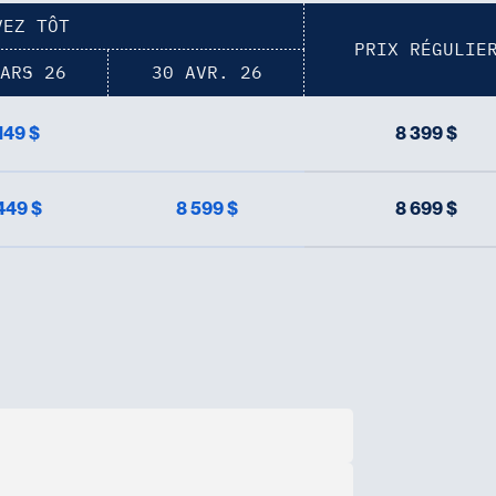
VEZ TÔT
PRIX RÉGULIE
ARS 26
30 AVR. 26
149 $
8 399 $
449 $
8 599 $
8 699 $