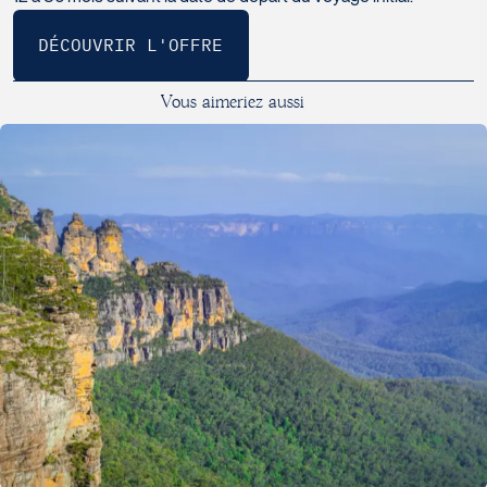
V
o
u
s
a
i
m
e
r
i
e
z
a
u
s
s
i