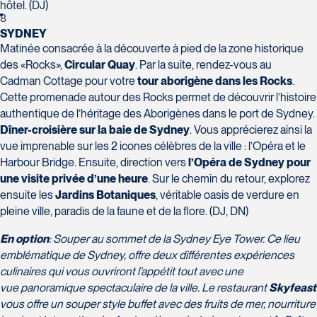
Voyages Plein Soleil
hôtel. (DJ)
8
4100 Boulevard de l'Auvergne - Suite 108
SYDNEY
Québec
Matinée consacrée à la découverte à pied de la zone historique
G2C 1T8
des «Rocks»,
Circular Quay
. Par la suite, rendez-vous au
Tél :
418-847-1023 / 1-888-686-0049
Cadman Cottage pour votre
tour aborigène dans les Rocks
.
Voyages Transat St-Bruno
Cette promenade autour des Rocks permet de découvrir l’histoire
117 Boulevard Les Promenades -
authentique de l’héritage des Aborigènes dans le port de Sydney.
Promenades St-Bruno
Dîner-croisière sur la baie de Sydney
. Vous apprécierez ainsi la
Saint-Bruno-de-Montarville
vue imprenable sur les 2 icones célèbres de la ville : l’Opéra et le
J3V 5K2
Harbour Bridge. Ensuite, direction vers
l’Opéra de Sydney pour
Voyages Thomassin St-Hilaire
Tél :
450-441-1220 / 1-833-487-9323
une visite privée d’une heure
. Sur le chemin du retour, explorez
1100 Boulevard de La Chaudière #129
ensuite les
Jardins Botaniques
, véritable oasis de verdure en
Québec
pleine ville, paradis de la faune et de la flore. (DJ, DN)
G1Y 0A1
Tél :
418-948-8488
En option
: Souper au sommet de la Sydney Eye Tower. Ce lieu
emblématique de Sydney, offre deux différentes expériences
culinaires qui vous ouvriront l’appétit tout avec une
vue panoramique spectaculaire de la ville. Le restaurant
Skyfeast
vous offre un souper style buffet avec des fruits de mer, nourriture