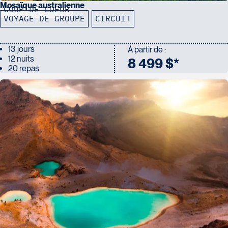
Mosaïque australienne
COUP DE COEUR
VOYAGE DE GROUPE
CIRCUIT
13 jours
À partir de :
12 nuits
8 499 $*
20 repas