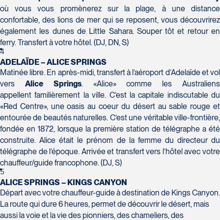
où vous vous promènerez sur la plage, à une distance
Voyages Action
confortable, des lions de mer qui se reposent, vous découvrirez
230 Boulevard Sir-Wilfrid-Laurier
également les dunes de Little Sahara. Souper tôt et retour en
Beloeil
ferry. Transfert à votre hôtel. (DJ, DN, S)
Voyages CAA Place de la Cité
J3G 4G7
4
2600 Boulevard Laurier #133, Place de la
Tél :
450-464-0363 / 1-800-331-0363
ADELAÏDE – ALICE SPRINGS
Cité
Matinée libre. En après-midi, transfert à l’aéroport d’Adelaïde et vol
Québec
vers
Alice Springs
. «Alice» comme les Australien
G1V 4T3
appellent familièrement la ville. C’est la capitale indiscutable du
«Red Centre», une oasis au coeur du désert au sable rouge et
Tél :
418-653-9200 / 1-844-869-2439
entourée de beautés naturelles. C’est une véritable ville-frontière,
fondée en 1872, lorsque la première station de télégraphe a été
Voyages Boislard Poirier
construite. Alice était le prénom de la femme du directeur du
2840 Boulevard Laframboise
télégraphe de l’époque. Arrivée et transfert vers l’hôtel avec votre
Saint-Hyacinthe
chauffeur/guide francophone. (DJ, S)
J2S 4Z1
5
Voyages CAA Québec
Tél :
450-774-6436 / 1-800-561-2967
ALICE SPRINGS – KINGS CANYON
500 rue Bouvier - Suite 202
Départ avec votre chauffeur-guide à destination de Kings Canyon.
Québec
La route qui dure 6 heures, permet de découvrir le désert, mais
G2J 1E3
aussi la voie et la vie des pionniers, des chameliers, des