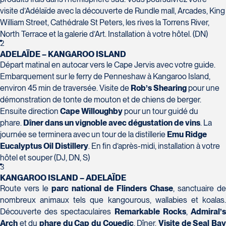
H7T 1C8
Club Voyages Orientation
visite d’Adélaïde avec la découverte de Rundle mall, Arcades, King
Tél :
450-688-6211 / 1-888-682-8616
1001 Boulevard de Montarville - local 39
William Street, Cathédrale St Peters, les rives la Torrens River,
Boucherville
North Terrace et la galerie d’Art. Installation à votre hôtel. (DN)
La Forfaiterie Voyages
Voyages Nouveau-Monde
J4B 6P5
2
5401 Boulevard Des Galeries - Local 104
420 Boulevard Manseau
Tél :
450-655-1855 / 1-866-655-5736
ADELAÏDE – KANGAROO ISLAND
(porte H)
Joliette
Départ matinal en autocar vers le Cape Jervis avec votre guide.
Voyages des Laurentides
SOUMETTRE
Québec
J6E 3E1
Embarquement sur le ferry de Penneshaw à Kangaroo Island,
939 Boulevard Albiny-Paquette
G2K 1N4
Tél :
450-755-5557 / 1-877-751-5557
environ 45 min de traversée. Visite de
Rob’s Shearing
pour une
Mont-Laurier
Tél :
418-652-2400 / 1-888-848-1518
démonstration de tonte de mouton et de chiens de berger.
J9L 3J1
Ensuite direction
Cape Willoughby
pour un tour guidé du
Tél :
819-623-2511 / 1-866-385-2511
Club Voyages Princesse
phare.
Dîner dans un vignoble avec dégustation de vins
. La
686 rue Principale
journée se terminera avec un tour de la distillerie
Emu Ridge
Eucalyptus Oil Distillery
. En fin d’après-midi, installation à votre
Granby
Voyages Terre et Monde
hôtel et souper (DJ, DN, S)
J2G 2Y4
Le Voyagiste de Québec
3
1460 Chemin Gascon
Tél :
450-372-4444
KANGAROO ISLAND – ADELAÏDE
3229 Chemin des Quatre-Bourgeois -
Terrebonne
Route vers le
parc national de Flinders
Chase
, sanctuaire d
Suite 120QuébecG1W 0C1
J6X 2Z5
nombreux animaux tels que kangourous, wallabies et koalas.
Tél :
418-977-4080 / 1-877-977-4080
Tél :
450-964-3574
Découverte des spectaculaires
Remarkable
Rocks
,
Admiral’
Arch
et du
phare du Cap du
Couedic
. Dîner.
Visite de Seal Ba