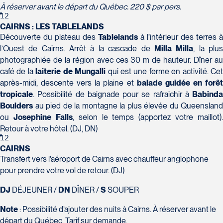
À réserver avant le départ du Québec. 220 $ par pers.
12
CAIRNS : LES TABLELANDS
Découverte du plateau des
Tablelands
à l’intérieur des terres à
l’Ouest de Cairns. Arrêt à la cascade de
Milla Milla
, la plu
photographiée de la région avec ces 30 m de hauteur. Dîner au
café de la
laiterie de Mungalli
qui est une ferme en activité. Ce
après-midi, descente vers la plaine et
balade guidée en forê
tropicale
. Possibilité de baignade pour se rafraichir à
Babinda
Boulders
au pied de la montagne la plus élevée du Queensland
ou
Josephine Falls
, selon le temps (apportez votre maillot).
Retour à votre hôtel. (DJ, DN)
12
CAIRNS
Transfert vers l’aéroport de Cairns avec chauffeur anglophone
pour prendre votre vol de retour. (DJ)
DJ
DÉJEUNER /
DN
DÎNER /
S
SOUPER
Note
: Possibilité d’ajouter des nuits à Cairns. À réserver avant le
départ du Québec. Tarif sur demande.