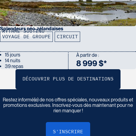
Splendeurs néo-zélandaises
RYTHME SOUTENU
VOYAGE DE GROUPE
CIRCUIT
15 jours
À partir de :
14 nuits
8 999 $*
39 repas
I
n
s
c
r
i
v
e
z
-
v
o
u
s
à
n
o
t
r
e
i
n
f
o
l
e
t
t
r
e
Restez informé(e) de nos offres spéciales, nouveaux produits et
promotions exclusives. Inscrivez-vous dès maintenant pour ne
rien manquer !