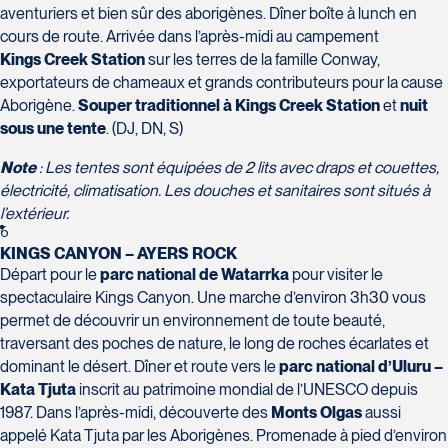
Tél :
418-624-8222 / 1-844-869-2439
aventuriers et bien sûr des aborigènes. Dîner boîte à lunch en
cours de route. Arrivée dans l’après-midi au campement
Voyages CAA Brossard
Kings Creek Station
sur les terres de la famille Conway,
8940 Boulevard Leduc - Bureau 20
exportateurs de chameaux et grands contributeurs pour la cause
Brossard
Aborigène.
Souper traditionnel à Kings Creek Station
et
nuit
J4Y 0G4
sous une tente
. (DJ, DN, S)
Voyages Émotions
Tél :
450-465-0620 / 1-844-869-2439
Note
: Les tentes sont équipées de 2 lits avec draps et couettes,
2 rue Pleau
électricité, climatisation. Les douches et sanitaires sont situés à
Pont-Rouge
l’extérieur.
G3H 2G2
6
Tél :
418-873-4515
KINGS CANYON – AYERS ROCK
Départ pour le
parc national de Watarrka
pour visiter le
Voyages Granby
spectaculaire Kings Canyon. Une marche d’environ 3h30 vous
157 rue Principale
permet de découvrir un environnement de toute beauté,
Granby
traversant des poches de nature, le long de roches écarlates et
J2G 2V5
dominant le désert. Dîner et route vers le
parc national d’Uluru –
Voyages Laurier du Vallon - Siège
Tél :
450-372-3624 / 1-800-361-0447
Kata Tjuta
inscrit au patrimoine mondial de l’UNESCO depuis
social
1987. Dans l’après-midi, découverte des
Monts Olgas
aussi
2700 Boulevard Laurier - Édifice
appelé Kata Tjuta par les Aborigènes. Promenade à pied d’environ