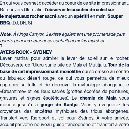
Champlain, bureau 5000
2h qui vous permet d’accéder au coeur de ce site impressionnant.
Québec
Retour vers Uluru afin d’
observer le coucher de soleil sur
G1V 4K5
le majestueux rocher sacré
avec un
apéritif
en main.
Souper
Tél :
418-653-1882 / 1-800-640-1882
Voyages Jean-Pierre
BBQ
. (DJ, DN, S)
2152 Boulevard Lapinière - Suite 104
Note
: À Kings Canyon, il existe également une promenade plus
Brossard
courte pour les personnes souhaitant moins marcher.
J4W 1L9
7
Tél :
450-671-6654 / 1-888-461-6654
AYERS ROCK – SYDNEY
Lever matinal pour admirer le lever de soleil sur le rocher.
Voyages Paradis
Découverte de l’Uluru sur le site de Mala et Mutitjulu.
Tour de la
2500 rue Beaurevoir, local 340
base de cet
impressionnant monolithe
qui se dresse au centr
Québec
du fabuleux désert rouge, ce qui vous permettra de mieux
G2C 0M4
apprécier sa taille et de découvrir la mythologie aborigène, le
Tél :
418-659-6650
Voyages Tourbec Lapointe
«Dreamtime» et les lieux sacrés (grottes écorées de peintures,
1000 Boulevard Monseigneur Langlois -
gravures et signes ésotériques). Le
chemin de Mala
vous
Local 150
mènera jusqu’à la
gorge de Kantju
. Vous y évoquerez le
Salaberry-de-Valleyfield
croyances des ancêtres mythiques des tribus aborigènes.
J6S 0J7
Transfert vers l’aéroport et vol pour Sydney. À votre arrivée,
accueil par votre nouveau guide francophone et transfert à votre
Tél :
450-373-1475