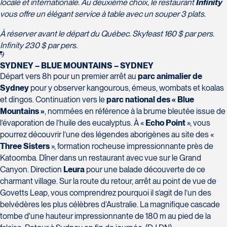
locale et internationale. Au deuxième choix, le restaurant
Infinity
vous offre un élégant service à table avec un souper 3 plats.
À réserver avant le départ du Québec.
Skyfeast 160 $ par pers.
Infinity 230 $ par pers.
9
SYDNEY – BLUE MOUNTAINS – SYDNEY
Départ vers 8h pour un premier arrêt au
parc animalier de
Sydney
pour y observer kangourous, émeus, wombats et koalas
et dingos. Continuation vers le
parc national des « Blue
Mountains »
, nommées en référence à la brume bleutée issue de
l’évaporation de l’huile des eucalyptus. À «
Echo Point
», vous
pourrez découvrir l’une des légendes aborigènes au site des «
Three Sisters
», formation rocheuse impressionnante près de
Katoomba. Dîner dans un restaurant avec vue sur le Grand
Canyon. Direction
Leura
pour une balade découverte de ce
charmant village. Sur la route du retour, arrêt au point de vue de
Govetts Leap, vous comprendrez pourquoi il s’agit de l’un des
belvédères les plus célèbres d’Australie. La magnifique cascade
tombe d'une hauteur impressionnante de 180 m au pied de la