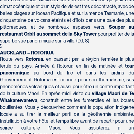
H7T 1C8
Club Voyages Orientation
climat océanique et d’un style de vie est très décontracté, avec de
Tél :
450-688-6211 / 1-888-682-8616
1001 Boulevard de Montarville - local 39
belles plages sur l’océan Pacifique et sur la mer de Tasmanie, une
Boucherville
cinquantaine de volcans éteints et d’îlots dans une baie des plus
La Forfaiterie Voyages
Voyages Nouveau-Monde
J4B 6P5
pittoresques, et de nombreux espaces verts.
Souper
a
5401 Boulevard Des Galeries - Local 104
420 Boulevard Manseau
Tél :
450-655-1855 / 1-866-655-5736
Voyages des Laurentides
restaurant Orbit au sommet de la Sky Tower
pour profiter de l
(porte H)
Joliette
939 Boulevard Albiny-Paquette
superbe vue panoramique sur la ville. (DJ, S)
SOUMETTR
Québec
J6E 3E1
Mont-Laurier
3
G2K 1N4
Tél :
450-755-5557 / 1-877-751-5557
AUCKLAND – ROTORUA
J9L 3J1
Tél :
418-652-2400 / 1-888-848-1518
Route vers
Rotorua
, en passant par la région fermière la plu
Tél :
819-623-2511 / 1-866-385-2511
fertile du pays. Arrivée à Rotorua en fin de matinée et
tour
Club Voyages Princesse
panoramique
au bord du lac et dans les jardins d
686 rue Principale
Gouvernement. Rotorua est connue pour son thermalisme, ses
phénomènes volcaniques et aussi pour être un centre important
Granby
Voyages Terre et Monde
de la culture Maori. En après-midi, visite du
village
Maori de T
J2G 2Y4
Le Voyagiste de Québec
1460 Chemin Gascon
Whakarewarewa
, construit entre les fumerolles et les boues
Tél :
450-372-4444
3229 Chemin des Quatre-Bourgeois -
Terrebonne
bouillantes. Vous y découvrirez comment la population indigène
Suite 120QuébecG1W 0C1
locale a su tirer le meilleur parti de la géothermie ambiante.
J6X 2Z5
Installation à votre hôtel et temps libre avant de repartir pour une
Tél :
418-977-4080 / 1-877-977-4080
Tél :
450-964-3574
soirée culturelle Maori. Vous assisterez à un