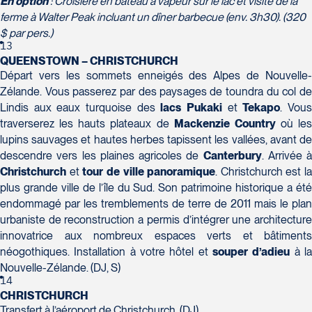
En option
: Croisière en bateau à vapeur sur le lac et visite de la
ferme à Walter Peak incluant un dîner barbecue (env. 3h30). (320
$ par pers.)
13
QUEENSTOWN – CHRISTCHURCH
Départ vers les sommets enneigés des Alpes de Nouvelle-
Zélande. Vous passerez par des paysages de toundra du col de
Lindis aux eaux turquoise des
lacs Pukaki
et
Tekapo
. Vou
traverserez les hauts plateaux de
Mackenzie Country
où les
lupins sauvages et hautes herbes tapissent les vallées, avant de
descendre vers les plaines agricoles de
Canterbury
. Arrivée à
Christchurch
et
tour de ville panoramique
. Christchurch est la
plus grande ville de l’île du Sud. Son patrimoine historique a été
endommagé par les tremblements de terre de 2011 mais le plan
urbaniste de reconstruction a permis d’intégrer une architecture
innovatrice aux nombreux espaces verts et bâtiments
néogothiques. Installation à votre hôtel et
souper d’adieu
à l
Nouvelle-Zélande. (DJ, S)
14
CHRISTCHURCH
Transfert à l’aéroport de Christchurch. (DJ)