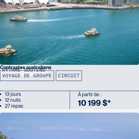
Contrastes australiens
RYTHME SOUTENU
VOYAGE DE GROUPE
CIRCUIT
13 jours
À partir de :
12 nuits
10 199 $*
27 repas