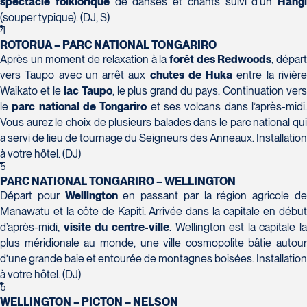
spectacle
folklorique
de danses et chants suivi d’un
Hangi
(souper typique). (DJ, S)
Voyages Action
4
230 Boulevard Sir-Wilfrid-Laurier
ROTORUA – PARC NATIONAL TONGARIRO
Beloeil
Après un moment de relaxation à la
forêt des
Redwoods
, dépar
Voyages CAA Place de la Cité
J3G 4G7
vers Taupo avec un arrêt aux
chutes de Huka
entre la rivièr
2600 Boulevard Laurier #133, Place de la
Tél :
450-464-0363 / 1-800-331-0363
Waikato et le
lac
Taupo
, le plus grand du pays. Continuation ver
Cité
le
parc national de Tongariro
et ses volcans dans l’après-midi
Québec
Vous aurez le choix de plusieurs balades dans le parc national qui
G1V 4T3
a servi de lieu de tournage du Seigneurs des Anneaux. Installation
Tél :
418-653-9200 / 1-844-869-2439
à votre hôtel. (DJ)
5
PARC NATIONAL TONGARIRO – WELLINGTON
Voyages Boislard Poirier
Départ pour
Wellington
en passant par la région agricole d
2840 Boulevard Laframboise
Manawatu et la côte de Kapiti. Arrivée dans la capitale en début
Saint-Hyacinthe
d’après-midi,
visite du centre-ville
. Wellington est la capitale la
J2S 4Z1
plus méridionale au monde, une ville cosmopolite bâtie autour
Voyages CAA Québec
Tél :
450-774-6436 / 1-800-561-2967
d’une grande baie et entourée de montagnes boisées. Installation
500 rue Bouvier - Suite 202
à votre hôtel. (DJ)
Québec
6
G2J 1E3
WELLINGTON – PICTON – NELSON