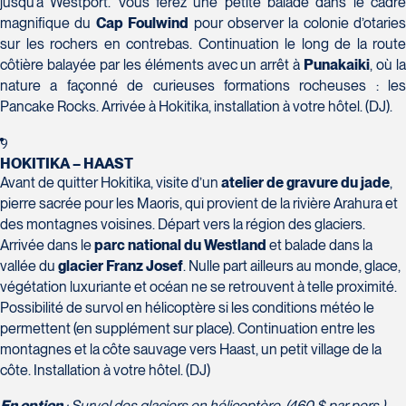
jusqu’à Westport. Vous ferez une petite balade dans le cadre
Champlain, bureau 5000
magnifique du
Cap Foulwind
pour observer la colonie d’otaries
Québec
sur les rochers en contrebas. Continuation le long de la route
G1V 4K5
côtière balayée par les éléments avec un arrêt à
Punakaiki
, où l
Tél :
418-653-1882 / 1-800-640-1882
Voyages Jean-Pierre
nature a façonné de curieuses formations rocheuses : les
2152 Boulevard Lapinière - Suite 104
Pancake Rocks. Arrivée à Hokitika, installation à votre hôtel. (DJ).
Brossard
J4W 1L9
9
Tél :
450-671-6654 / 1-888-461-6654
HOKITIKA – HAAST
Avant de quitter Hokitika, visite d’un
atelier de gravure du jade
,
Voyages Paradis
pierre sacrée pour les Maoris, qui provient de la rivière Arahura et
2500 rue Beaurevoir, local 340
des montagnes voisines. Départ vers la région des glaciers.
Québec
Arrivée dans le
parc national du Westland
et balade dans la
G2C 0M4
vallée du
glacier Franz Josef
. Nulle part ailleurs au monde, glace,
Tél :
418-659-6650
Voyages Tourbec Lapointe
végétation luxuriante et océan ne se retrouvent à telle proximité.
1000 Boulevard Monseigneur Langlois -
Possibilité de survol en hélicoptère si les conditions météo le
Local 150
permettent (en supplément sur place). Continuation entre les
Salaberry-de-Valleyfield
montagnes et la côte sauvage vers Haast, un petit village de la
côte. Installation à votre hôtel. (DJ)
J6S 0J7
Tél :
450-373-1475
En option
: Survol des glaciers en hélicoptère. (460 $ par pers.)