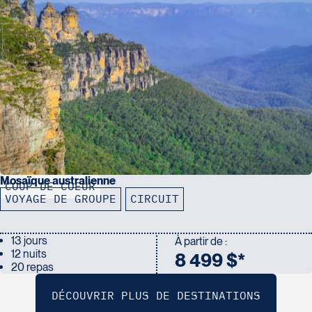
Mosaïque australienne
COUP DE COEUR
VOYAGE DE GROUPE
CIRCUIT
13 jours
À partir de :
12 nuits
8 499 $*
20 repas