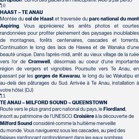
Voyages Plein Soleil
10
4100 Boulevard de l'Auvergne - Suite 108
HAAST – TE ANAU
Québec
Montée du
col de Haast
et traversée du
parc
national du mon
G2C 1T8
Aspiring
. Vous apprécierez les arrêts photos et courtes
Tél :
418-847-1023 / 1-888-686-0049
randonnées pour profiter pleinement des paysages inoubliables
Voyages Transat St-Bruno
de montagnes, forêts centenaires, cascades et torrents.
117 Boulevard Les Promenades -
Continuation le long des lacs de Hawea et de Wanaka d’une
Promenades St-Bruno
beauté unique. Dans l’après-midi, arrêt au vieux village de la ruée
Saint-Bruno-de-Montarville
vers l’or de
Cromwell
, désormais au coeur d’une importante
J3V 5K2
région de vergers et vignobles. Poursuite vers Te Anau, en
Voyages Thomassin St-Hilaire
passant par les
gorges de
Kawarau
, le long du lac Wakatipu e
Tél :
450-441-1220 / 1-833-487-9323
1100 Boulevard de La Chaudière #129
au-delà des pâturages du Sud. Arrivée à Te Anau, installation à
Québec
votre hôtel. (DJ)
11
G1Y 0A1
TE ANAU – MILFORD SOUND – QUEENSTOWN
Tél :
418-948-8488
Route vers le plus grand parc national du pays, le
Fiordland
,
inscrit au patrimoine de l’UNESCO.
Croisière
à la découverte de
Milford Sound
considéré comme la huitième merveille
du monde. Vous naviguerez sous les cascades, au pied des
falaises s’enfonçant profondément dans les eaux sombres.