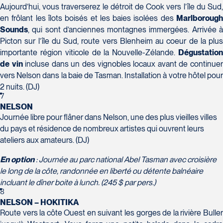
Tél :
418-624-8222 / 1-844-869-2439
Aujourd’hui, vous traverserez le détroit de Cook vers l’île du Sud,
en frôlant les îlots boisés et les baies isolées des
Marlboroug
Voyages CAA Brossard
Sounds
, qui sont d’anciennes montagnes immergées. Arrivée à
8940 Boulevard Leduc - Bureau 20
Picton sur l’île du Sud, route vers Blenheim au coeur de la plus
Brossard
importante région viticole de la Nouvelle-Zélande.
Dégustatio
J4Y 0G4
de vin
incluse dans un des vignobles locaux avant de continue
Voyages Émotions
Tél :
450-465-0620 / 1-844-869-2439
vers Nelson dans la baie de Tasman. Installation à votre hôtel pour
2 rue Pleau
2 nuits. (DJ)
Pont-Rouge
7
NELSON
G3H 2G2
Journée libre pour flâner dans Nelson, une des plus vieilles villes
Tél :
418-873-4515
du pays et résidence de nombreux artistes qui ouvrent leurs
ateliers aux amateurs. (DJ)
Voyages Granby
157 rue Principale
En option
: Journée au parc national Abel Tasman avec croisière
Granby
le long de la côte, randonnée en liberté ou détente balnéaire
J2G 2V5
incluant le dîner boite à lunch. (245 $ par pers.)
Voyages Laurier du Vallon - Siège
Tél :
450-372-3624 / 1-800-361-0447
8
social
NELSON – HOKITIKA
Route vers la côte Ouest en suivant les gorges de la rivière Buller
2700 Boulevard Laurier - Édifice