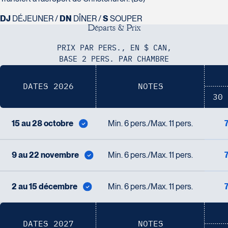
DJ
DÉJEUNER /
DN
DÎNER /
S
SOUPER
D
é
p
a
r
t
s
&
P
r
i
x
PRIX PAR PERS., EN $ CAN,
BASE 2 PERS. PAR CHAMBRE
DATES 2026
NOTES
30 
15 au 28 octobre
Min. 6 pers./Max. 11 pers.
9 au 22 novembre
Min. 6 pers./Max. 11 pers.
2 au 15 décembre
Min. 6 pers./Max. 11 pers.
DATES 2027
NOTES