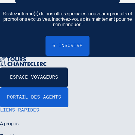
I
n
s
c
r
i
v
e
z
-
v
o
u
s
à
n
o
t
r
e
i
n
f
o
l
e
t
t
r
e
Restez informé(e) de nos offres spéciales, nouveaux produits et
promotions exclusives. Inscrivez-vous dès maintenant pour ne
rien manquer !
LIENS RAPIDES