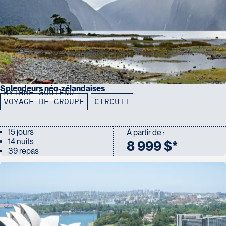
Splendeurs néo-zélandaises
RYTHME SOUTENU
VOYAGE DE GROUPE
CIRCUIT
15 jours
À partir de :
14 nuits
8 999 $*
39 repas