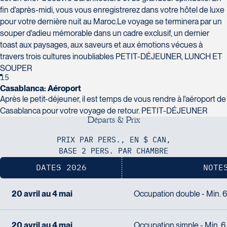
fin d'après-midi, vous vous enregistrerez dans votre hôtel de luxe
pour votre dernière nuit au Maroc.Le voyage se terminera par un
souper d'adieu mémorable dans un cadre exclusif, un dernier
toast aux paysages, aux saveurs et aux émotions vécues à
travers trois cultures inoubliables PETIT-DÉJEUNER, LUNCH ET
SOUPER
15
Casablanca: Aéroport
Après le petit-déjeuner, il est temps de vous rendre à l'aéroport de
Casablanca pour votre voyage de retour. PETIT-DÉJEUNER
D
é
p
a
r
t
s
&
P
r
i
x
PRIX PAR PERS., EN $ CAN,
BASE 2 PERS. PAR CHAMBRE
DATES 2026
NOTE
20 avril au 4 mai
Occupation double - Min. 6 
20 avril au 4 mai
Occupation simple - Min. 6 