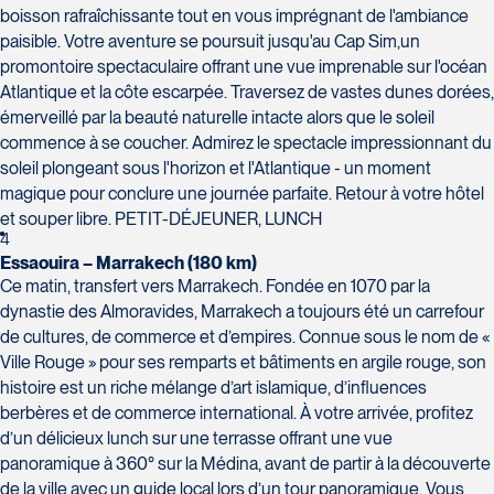
boisson rafraîchissante tout en vous imprégnant de l'ambiance
paisible. Votre aventure se poursuit jusqu'au Cap Sim,un
promontoire spectaculaire offrant une vue imprenable sur l'océan
Atlantique et la côte escarpée. Traversez de vastes dunes dorées,
émerveillé par la beauté naturelle intacte alors que le soleil
commence à se coucher. Admirez le spectacle impressionnant du
soleil plongeant sous l'horizon et l'Atlantique - un moment
magique pour conclure une journée parfaite. Retour à votre hôtel
et souper libre. PETIT-DÉJEUNER, LUNCH
4
Essaouira – Marrakech (180 km)
Ce matin, transfert vers Marrakech. Fondée en 1070 par la
dynastie des Almoravides, Marrakech a toujours été un carrefour
de cultures, de commerce et d’empires. Connue sous le nom de «
Ville Rouge » pour ses remparts et bâtiments en argile rouge, son
histoire est un riche mélange d’art islamique, d’influences
berbères et de commerce international. À votre arrivée, profitez
d’un délicieux lunch sur une terrasse offrant une vue
panoramique à 360° sur la Médina, avant de partir à la découverte
de la ville avec un guide local lors d’un tour panoramique. Vous