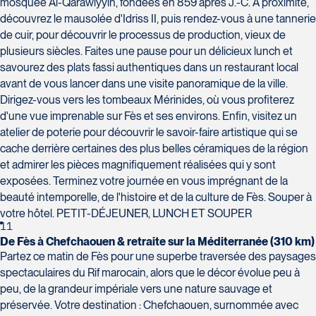
mosquée Al-Qarawiyyin, fondées en 859 après J.-C. À proximité,
découvrez le mausolée d'Idriss II, puis rendez-vous à une tannerie
de cuir, pour découvrir le processus de production, vieux de
plusieurs siècles. Faites une pause pour un délicieux lunch et
savourez des plats fassi authentiques dans un restaurant local
avant de vous lancer dans une visite panoramique de la ville.
Dirigez-vous vers les tombeaux Mérinides, où vous profiterez
d'une vue imprenable sur Fès et ses environs. Enfin, visitez un
atelier de poterie pour découvrir le savoir-faire artistique qui se
cache derrière certaines des plus belles céramiques de la région
et admirer les pièces magnifiquement réalisées qui y sont
exposées. Terminez votre journée en vous imprégnant de la
beauté intemporelle, de l'histoire et de la culture de Fès. Souper à
votre hôtel. PETIT-DÉJEUNER, LUNCH ET SOUPER
11
De Fès à Chefchaouen & retraite sur la Méditerranée (310 km)
Partez ce matin de Fès pour une superbe traversée des paysages
spectaculaires du Rif marocain, alors que le décor évolue peu à
peu, de la grandeur impériale vers une nature sauvage et
préservée. Votre destination : Chefchaouen, surnommée avec