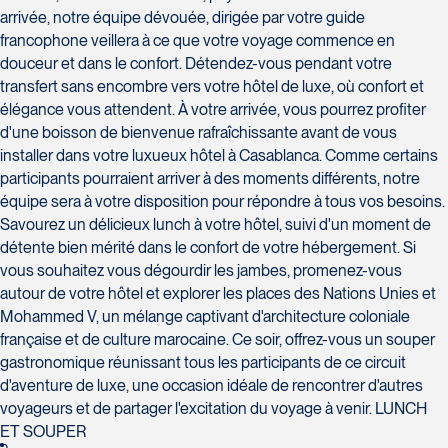
Tél :
418-624-8222 / 1-844-869-2439
arrivée, notre équipe dévouée, dirigée par votre guide
francophone veillera à ce que votre voyage commence en
Voyages CAA Brossard
douceur et dans le confort. Détendez-vous pendant votre
8940 Boulevard Leduc - Bureau 20
transfert sans encombre vers votre hôtel de luxe, où confort et
Brossard
élégance vous attendent. À votre arrivée, vous pourrez profiter
J4Y 0G4
d'une boisson de bienvenue rafraîchissante avant de vous
Voyages Émotions
Tél :
450-465-0620 / 1-844-869-2439
installer dans votre luxueux hôtel à Casablanca. Comme certains
2 rue Pleau
participants pourraient arriver à des moments différents, notre
Pont-Rouge
équipe sera à votre disposition pour répondre à tous vos besoins.
G3H 2G2
Savourez un délicieux lunch à votre hôtel, suivi d'un moment de
Tél :
418-873-4515
détente bien mérité dans le confort de votre hébergement. Si
vous souhaitez vous dégourdir les jambes, promenez-vous
Voyages Granby
autour de votre hôtel et explorer les places des Nations Unies et
157 rue Principale
Mohammed V, un mélange captivant d'architecture coloniale
Granby
française et de culture marocaine. Ce soir, offrez-vous un souper
J2G 2V5
gastronomique réunissant tous les participants de ce circuit
Voyages Laurier du Vallon - Siège
Tél :
450-372-3624 / 1-800-361-0447
d'aventure de luxe, une occasion idéale de rencontrer d'autres
social
voyageurs et de partager l'excitation du voyage à venir. LUNCH
2700 Boulevard Laurier - Édifice
ET SOUPER