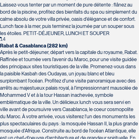
Laissez-vous tenter par un moment de pure détente : flânez au
bord de la piscine, profitez des bienfaits du spa ou simplement du
calme absolu de votre villa privée, oasis d’élégance et de confort.
Lunch face à la mer, puis terminez la journée par un souper sous
les étoiles. PETIT-DÉJEUNER, LUNCH ET SOUPER
14
Rabat & Casablanca (282 km)
Après le petit-déjeuner, départ vers la capitale du royaume, Rabat.
Raffinée et tournée vers l'avenir du Maroc, pour une visite guidée
des principaux sites touristiques de la ville. Promenez-vous dans
la paisible Kasbah des Oudayas, un joyau blanc et bleu
surplombant l'océan. Profitez d'une visite panoramique avec des
arrêts au majestueux palais royal, à l'impressionnant mausolée de
Mohammed V et à la tour Hassan inachevée, symbole
emblématique de la ville. Un délicieux lunch vous sera servi en
ville avant de poursuivre vers Casablanca, le coeur cosmopolite
du Maroc. À votre arrivée, vous visiterez l'un des monuments les
plus spectaculaires du pays : la mosquée Hassan II, la plus grande
mosquée d'Afrique. Construite au bord de l'océan Atlantique, elle
est un chef-d'oeuvre d'architecture et de grandeur spirituelle. En