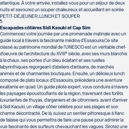
Voyages Plein Soleil
atlantique. À votre arrivée, installez-vous pour un séjour de deux
4100 Boulevard de l'Auvergne - Suite 108
nuits et savourez un souper chaleureux et accueillant en soirée.
Québec
PETIT-DÉJEUNER, LUNCH ET SOUPER
G2C 1T8
3
Escapades côtières Sidi Kaouki et Cap Sim
Tél :
418-847-1023 / 1-888-686-0049
Commencez votre journée par une promenade matinale avec un
Voyages Transat St-Bruno
guide local à travers la fascinante médina d'Essaouira.Ce site
117 Boulevard Les Promenades -
classé au patrimoine mondial de l'UNESCO est un véritable chef-
Promenades St-Bruno
e
d'oeuvre de l'architecture du XVIII
siècle, avec ses murs blanchis
Saint-Bruno-de-Montarville
à la chaux, ses portes d'un bleu éclatant et ses ruelles
J3V 5K2
labyrinthiques regorgeant d'ateliers d'artisans, de marchés
Voyages Thomassin St-Hilaire
Tél :
450-441-1220 / 1-833-487-9323
animés et de charmantes boutiques. Ensuite, un délicieux lunch
1100 Boulevard de La Chaudière #129
composé de plats locaux d'Essaouira, précèdera une aventure
Québec
exaltante en quad. Un guide pilote expert, vous conduira à travers
G1Y 0A1
les paysages époustouflants de la région, traversant des forêts
Tél :
418-948-8488
luxuriantes de thuyas, d'arganiers et de citronniers. avant d'arriver
à Sidi Kaouki, un village côtier célèbre pour ses plages et son
charme décontracté. De là, suivez un sentier pittoresque à flanc
de falaise qui vous permettra de faire une pause pour admirer la
vue fascinante des surfeurs chevauchant les vagues. Sirotez une