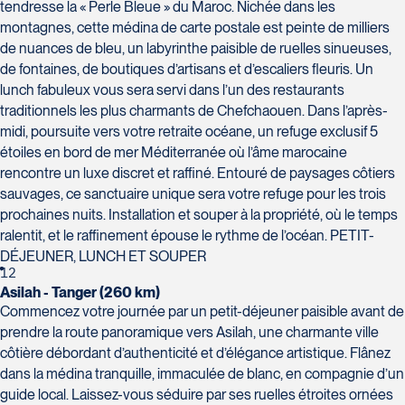
tendresse la « Perle Bleue » du Maroc. Nichée dans les
montagnes, cette médina de carte postale est peinte de milliers
de nuances de bleu, un labyrinthe paisible de ruelles sinueuses,
de fontaines, de boutiques d’artisans et d’escaliers fleuris. Un
lunch fabuleux vous sera servi dans l’un des restaurants
traditionnels les plus charmants de Chefchaouen. Dans l’après-
midi, poursuite vers votre retraite océane, un refuge exclusif 5
étoiles en bord de mer Méditerranée où l’âme marocaine
rencontre un luxe discret et raffiné. Entouré de paysages côtiers
sauvages, ce sanctuaire unique sera votre refuge pour les trois
prochaines nuits. Installation et souper à la propriété, où le temps
ralentit, et le raffinement épouse le rythme de l’océan. PETIT-
DÉJEUNER, LUNCH ET SOUPER
12
Asilah - Tanger (260 km)
Commencez votre journée par un petit-déjeuner paisible avant de
prendre la route panoramique vers Asilah, une charmante ville
côtière débordant d’authenticité et d’élégance artistique. Flânez
dans la médina tranquille, immaculée de blanc, en compagnie d’un
guide local. Laissez-vous séduire par ses ruelles étroites ornées