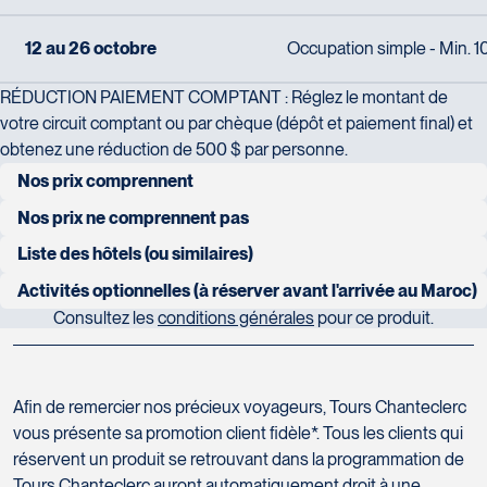
12 au 26 octobre
Occupation simple - Min. 10
RÉDUCTION PAIEMENT COMPTANT : Réglez le montant de
votre circuit comptant ou par chèque (dépôt et paiement final) et
obtenez une réduction de 500 $ par personne.
Nos prix comprennent
Autocar de luxe
Nos prix ne comprennent pas
Les vols internationaux
Liste des hôtels (ou similaires)
Transfert et journée dans le désert en 4X4
CASABLANCA (2 NUITS) :
ROYAL MANSOUR
5 étoiles
Activités optionnelles (à réserver avant l'arrivée au Maroc)
Les dépenses personnelles
Guide francophone
Consultez les
conditions générales
pour ce produit.
ESSAOUIRA (2 NUITS) :
PALAIS HEURE BLEUE
5 étoiles
Thé et café aux repas sauf au petit-déjeuner où ils sont inclus
HÔTEL BANYAN TREE TAMOUDA BAY - TREKKING
Accueil à l'aéroport avec transfert privé
MARRAKECH (2 NUITS) :
LE NAOURA
5 étoiles
P
r
o
f
i
t
e
z
d
’
u
n
e
r
é
d
u
c
t
i
o
n
l
o
r
s
d
e
v
o
t
r
e
p
r
o
c
h
a
i
n
v
o
y
a
g
e
!
Les repas ou boissons non indiqués
14 petits-déjeuners
Afin de remercier nos précieux voyageurs, Tours Chanteclerc
Randonnée au Djebel Moussa, une boucle au sommet du mythe!
VALLÉE DU DADÈS (1 NUIT) :
EDEN BOUTIQUE HÔTEL
5
vous présente sa promotion client fidèle*. Tous les clients qui
Les pourboires au personnel hôtelier
Au départ du village côtier de Belyounech, cette randonnée en
14 lunchs
étoiles
réservent un produit se retrouvant dans la programmation de
boucle de 7,22 km vous mène jusqu’au sommet du Djebel
Tours Chanteclerc auront automatiquement droit à une