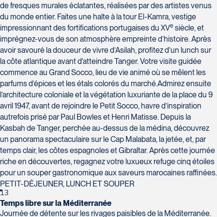
de fresques murales éclatantes, réalisées par des artistes venus
du monde entier. Faites une halte à la tour El-Kamra, vestige
e
impressionnant des fortifications portugaises du XV
siècle, et
imprégnez-vous de son atmosphère empreinte d’histoire. Après
avoir savouré la douceur de vivre d’Asilah, profitez d’un lunch sur
la côte atlantique avant d'atteindre Tanger. Votre visite guidée
commence au Grand Socco, lieu de vie animé où se mêlent les
parfums d’épices et les étals colorés du marché.Admirez ensuite
l’architecture coloniale et la végétation luxuriante de la place du 9
avril 1947, avant de rejoindre le Petit Socco, havre d’inspiration
autrefois prisé par Paul Bowles et Henri Matisse. Depuis la
Kasbah de Tanger, perchée au-dessus de la médina, découvrez
un panorama spectaculaire sur le Cap Malabata, la jetée, et, par
temps clair, les côtes espagnoles et Gibraltar. Après cette journée
riche en découvertes, regagnez votre luxueux refuge cinq étoiles
pour un souper gastronomique aux saveurs marocaines raffinées.
PETIT-DÉJEUNER, LUNCH ET SOUPER
13
Temps libre sur la Méditerranée
Journée de détente sur les rivages paisibles de la Méditerranée.