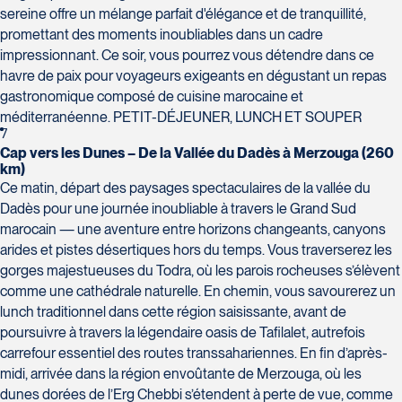
sereine offre un mélange parfait d'élégance et de tranquillité,
promettant des moments inoubliables dans un cadre
impressionnant. Ce soir, vous pourrez vous détendre dans ce
havre de paix pour voyageurs exigeants en dégustant un repas
gastronomique composé de cuisine marocaine et
méditerranéenne. PETIT-DÉJEUNER, LUNCH ET SOUPER
7
Cap vers les Dunes – De la Vallée du Dadès à Merzouga (260
km)
Ce matin, départ des paysages spectaculaires de la vallée du
Dadès pour une journée inoubliable à travers le Grand Sud
marocain — une aventure entre horizons changeants, canyons
arides et pistes désertiques hors du temps. Vous traverserez les
gorges majestueuses du Todra, où les parois rocheuses s’élèvent
comme une cathédrale naturelle. En chemin, vous savourerez un
lunch traditionnel dans cette région saisissante, avant de
poursuivre à travers la légendaire oasis de Tafilalet, autrefois
carrefour essentiel des routes transsahariennes. En fin d’après-
midi, arrivée dans la région envoûtante de Merzouga, où les
dunes dorées de l’Erg Chebbi s’étendent à perte de vue, comme