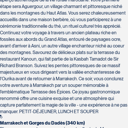
étape sera Aguergour, un village charmant et pittoresque niché
dans les montagnes du Haut Atlas. Vous serez chaleureusement
accueillis dans une maison berbère, où vous participerez à une
cérémonie traditionnelle du thé, un rituel culturel très apprécié.
Continuez votre voyage à travers un ancien plateau riche en
fossiles aux abords du Grand Atlas, entouré de paysages ocre,
avant d'arriver à Asni, un autre village enchanteur niché au coeur
des montagnes. Savourez de délicieux plats sur la terrasse du
restaurant Kanoun, qui fait partie de la Kasbah Tamadot de Sir
Richard Branson. Suivez les pentes pittoresques de ce massif
majestueux en vous dirigeant vers la vallée enchanteresse de
l'Ourika avant de retourner à Marrakech. Ce soir, vous conclurez
votre aventure à Marrakech par un souper mémorable à
l'emblématique Terrasse des Épices. Ce joyau gastronomique
renommé offre une cuisine exquise et une atmosphère qui
capture parfaitement la magie de la ville - une expérience à ne pas
manquer. PETIT-DÉJEUNER, LUNCH ET SOUPER
6
Marrakech et Gorges du Dadès (340 km)