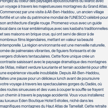
Plongez au coeur des paysages époustouflants du Maroc avec
un voyage à travers les majestueuses montagnes du Grand Atlas.
Commencez par une visite à Aït-Ben-Haddou , un ancien village
fortifié et un site du patrimoine mondial de l'UNESCO célébré pour
son architecture d'argile rouge. Promenez-vous avec un guide
local dans ce ksar emblématique,avec ses kasbahs traditionnelles
et ses maisons en brique crue, qui ont servi de décor à de
nombreux films légendaires, mettant en valeur sa beauté
intemporelle. La région environnante est une merveille naturelle,
ornée de palmeraies vibrantes, de figuiers florissants et de
vergers d'oliviers tentaculaires. Cette flore unique crée un
contraste saisissant avec le paysage dramatique des montagnes
de l'Atlas, mêlant verdure luxuriante et terrain accidenté pour offrir
une expérience visuelle inoubliable. Depuis Aït-Ben-Haddou,
faites une pause pour un délicieux lunch avant de poursuivre
votre voyage à travers les spectaculaires gorges du Dadès, où
des routes sinueuses et des vues à couper le souffle se frayent
un chemin à travers le paysage accidenté. Vous vous installerez
au luxueux Eden Boutique Hotel 5 étoiles, niché dans les
magnifiques montagnes du Haut Atlas de Tamellalt. Cette retraite