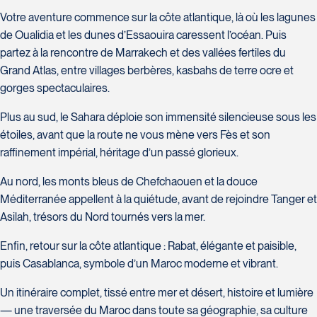
H7T 1C8
Club Voyages Orientation
Votre aventure commence sur la côte atlantique, là où les lagunes
Tél :
450-688-6211 / 1-888-682-8616
1001 Boulevard de Montarville - local 39
de Oualidia et les dunes d’Essaouira caressent l’océan. Puis
Boucherville
La Forfaiterie Voyages
Voyages Nouveau-Monde
partez à la rencontre de Marrakech et des vallées fertiles du
J4B 6P5
5401 Boulevard Des Galeries - Local 104
420 Boulevard Manseau
Grand Atlas, entre villages berbères, kasbahs de terre ocre et
Tél :
450-655-1855 / 1-866-655-5736
(porte H)
Joliette
gorges spectaculaires.
Voyages des Laurentides
SOUMETTRE
Québec
J6E 3E1
939 Boulevard Albiny-Paquette
Plus au sud, le Sahara déploie son immensité silencieuse sous les
G2K 1N4
Tél :
450-755-5557 / 1-877-751-5557
Mont-Laurier
étoiles, avant que la route ne vous mène vers Fès et son
Tél :
418-652-2400 / 1-888-848-1518
J9L 3J1
raffinement impérial, héritage d’un passé glorieux.
Tél :
819-623-2511 / 1-866-385-2511
Club Voyages Princesse
Au nord, les monts bleus de Chefchaouen et la douce
686 rue Principale
Méditerranée appellent à la quiétude, avant de rejoindre Tanger et
Granby
Asilah, trésors du Nord tournés vers la mer.
Voyages Terre et Monde
J2G 2Y4
Le Voyagiste de Québec
1460 Chemin Gascon
Tél :
450-372-4444
Enfin, retour sur la côte atlantique : Rabat, élégante et paisible,
3229 Chemin des Quatre-Bourgeois -
Terrebonne
puis Casablanca, symbole d’un Maroc moderne et vibrant.
Suite 120QuébecG1W 0C1
J6X 2Z5
Tél :
418-977-4080 / 1-877-977-4080
Tél :
450-964-3574
Un itinéraire complet, tissé entre mer et désert, histoire et lumière
— une traversée du Maroc dans toute sa géographie, sa culture