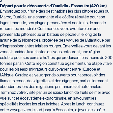
2
Champlain, bureau 5000
Départ pour la découverte d'Oualidia - Essaouira (420 km)
Québec
Embarquez pour l'une des destinations les plus pittoresques du
G1V 4K5
Maroc, Oualidia, une charmante ville côtière réputée pour son
Tél :
418-653-1882 / 1-800-640-1882
Voyages Jean-Pierre
lagon tranquille, ses plages préservées et ses fruits de mer de
2152 Boulevard Lapinière - Suite 104
renommée mondiale. Commencez votre aventure par une
Brossard
promenade pittoresque en bateau de pêcheur le long de la
J4W 1L9
lagune de 12 kilomètres, protégée des vagues de l'Atlantique par
Tél :
450-671-6654 / 1-888-461-6654
d'impressionnantes falaises rouges. Émerveillez-vous devant les
zones humides luxuriantes qui vous entourent, une région
Voyages Paradis
célèbre pour ses parcs à huîtres qui produisent pas moins de 200
2500 rue Beaurevoir, local 340
tonnes par an. Cette région constitue également une étape vitale
Québec
pour les oiseaux migrateurs qui voyagent entre l'Europe et
G2C 0M4
l'Afrique. Gardez les yeux grands ouverts pour apercevoir des
Tél :
418-659-6650
Voyages Tourbec Lapointe
flamants roses, des aigrettes et des cigognes, particulièrement
1000 Boulevard Monseigneur Langlois -
abondantes lors des migrations printanières et automnales.
Local 150
Terminez votre visite par un délicieux lunch de fruits de mer avec
Salaberry-de-Valleyfield
vue sur cet écosystème extraordinaire, en savourant les
J6S 0J7
spécialités locales les plus fraîches. Après le lunch, continuez
Tél :
450-373-1475
votre voyage vers le sud jusqu'à Essaouira, le joyau de la côte