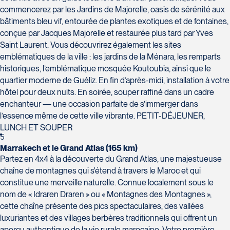
commencerez par les Jardins de Majorelle, oasis de sérénité aux
bâtiments bleu vif, entourée de plantes exotiques et de fontaines,
conçue par Jacques Majorelle et restaurée plus tard par Yves
Saint Laurent. Vous découvrirez également les sites
emblématiques de la ville : les jardins de la Ménara, les remparts
historiques, l’emblématique mosquée Koutoubia, ainsi que le
quartier moderne de Guéliz. En fin d’après-midi, installation à votre
hôtel pour deux nuits. En soirée, souper raffiné dans un cadre
enchanteur — une occasion parfaite de s’immerger dans
l’essence même de cette ville vibrante. PETIT-DÉJEUNER,
LUNCH ET SOUPER
5
Marrakech et le Grand Atlas (165 km)
Partez en 4x4 à la découverte du Grand Atlas, une majestueuse
chaîne de montagnes qui s'étend à travers le Maroc et qui
constitue une merveille naturelle. Connue localement sous le
nom de « Idraren Draren » ou « Montagnes des Montagnes »,
cette chaîne présente des pics spectaculaires, des vallées
luxuriantes et des villages berbères traditionnels qui offrent un
aperçu authentique de la vie rurale marocaine. Votre première