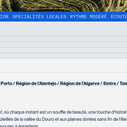
ION
SPÉCIALITÉS LOCALES
RYTHME MODÉRÉ
ÉCOUT
AFFICHER TOUTES LES PHOTOS
À partir de :
15 jours
14 nuits
16 160 $*
31 repas
test
Porto
Région de l'Alentejo
Région de l'Algarve
Sintra
To
Comment vous rejoindre?
Nom complet
*
, où chaque instant est un souffle de beauté, une touche d'histoire,
Courriel
*
llés de la vallée du Douro et aux plaines dorées sans fin de l'Ale
avourer, à appartenir.