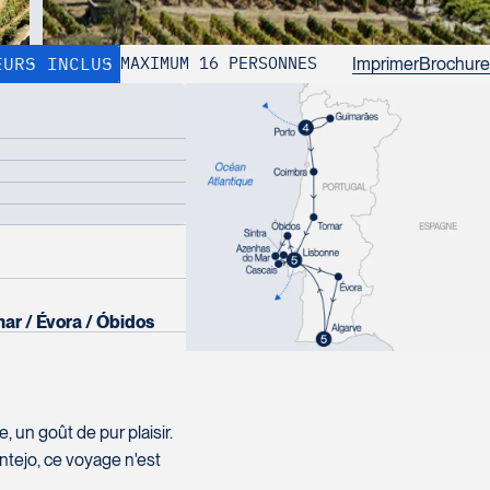
Imprimer
Brochure
EURS INCLUS
MAXIMUM 16 PERSONNES
mar
Évora
Óbidos
 un goût de pur plaisir.
ntejo, ce voyage n'est