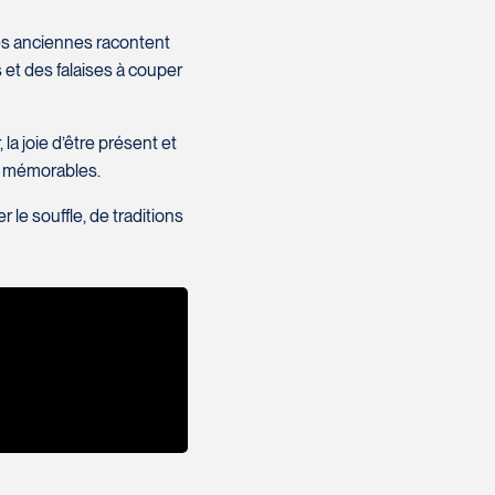
es anciennes racontent
 et des falaises à couper
la joie d’être présent et
et mémorables.
e souffle, de traditions