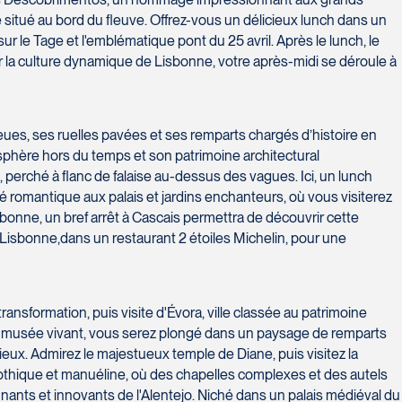
 situé au bord du fleuve. Offrez-vous un délicieux lunch dans un
 le Tage et l'emblématique pont du 25 avril. Après le lunch, le
ir la culture dynamique de Lisbonne, votre après-midi se déroule à
eues, ses ruelles pavées et ses remparts chargés d’histoire en
osphère hors du temps et son patrimoine architectural
, perché à flanc de falaise au-dessus des vagues. Ici, un lunch
té romantique aux palais et jardins enchanteurs, où vous visiterez
bonne, un bref arrêt à Cascais permettra de découvrir cette
e Lisbonne,dans un restaurant 2 étoiles Michelin, pour une
nsformation, puis visite d'Évora, ville classée au patrimoine
e musée vivant, vous serez plongé dans un paysage de remparts
eux. Admirez le majestueux temple de Diane, puis visitez la
e gothique et manuéline, où des chapelles complexes et des autels
nnants et innovants de l'Alentejo. Niché dans un palais médiéval du