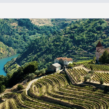
»
P
o
r
t
u
g
a
l
:
U
n
e
t
r
a
v
e
r
s
é
e
e
n
d
o
u
c
e
u
r
a
u
g
r
é
d
e
s
p
a
y
s
a
g
e
s
Portugal : Une traversée en douceur au gré des paysag
15 jours
À partir de :
14 nuits
16 160 $*
31 repas