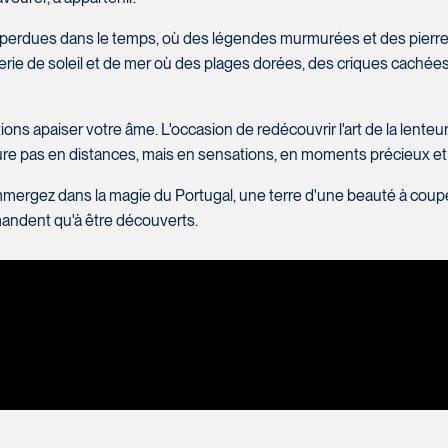
Téléphone
*
 perdues dans le temps, où des légendes murmurées et des pierr
Message
*
serie de soleil et de mer où des plages dorées, des criques cachées
ons apaiser votre âme. L'occasion de redécouvrir l'art de la lenteur, 
esure pas en distances, mais en sensations, en moments précieux 
rgez dans la magie du Portugal, une terre d'une beauté à couper l
andent qu'à être découverts.
SOUMETTRE
1W 0C1