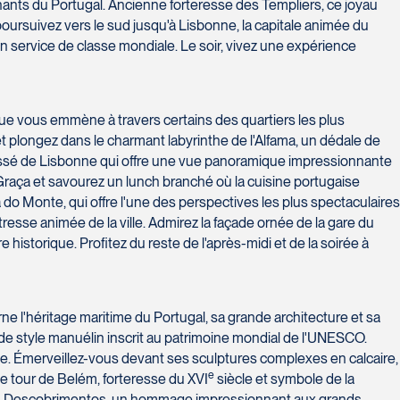
ants du Portugal. Ancienne forteresse des Templiers, ce joyau
 poursuivez vers le sud jusqu'à Lisbonne, la capitale animée du
t un service de classe mondiale. Le soir, vivez une expérience
ue vous emmène à travers certains des quartiers les plus
 plongez dans le charmant labyrinthe de l'Alfama, un dédale de
u passé de Lisbonne qui offre une vue panoramique impressionnante
 de Graça et savourez un lunch branché où la cuisine portugaise
o Monte, qui offre l'une des perspectives les plus spectaculaires
tresse animée de la ville. Admirez la façade ornée de la gare du
historique. Profitez du reste de l'après-midi et de la soirée à
e l'héritage maritime du Portugal, sa grande architecture et sa
de style manuélin inscrit au patrimoine mondial de l'UNESCO.
 Émerveillez-vous devant ses sculptures complexes en calcaire,
e
e tour de Belém, forteresse du XVI
siècle et symbole de la
ão dos Descobrimentos, un hommage impressionnant aux grands