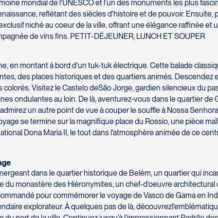
rimoine mondial de l'UNESCO et l'un des monuments les plus fascin
naissance, reflétant des siècles d'histoire et de pouvoir. Ensuite,
exclusif niché au coeur de la ville, offrant une élégance raffinée e
ccompagnée de vins fins. PETIT-DÉJEUNER, LUNCH ET SOUPER
, en montant à bord d'un tuk-tuk électrique. Cette balade classiq
es, des places historiques et des quartiers animés. Descendez et
ejos colorés. Visitez le Castelo deSão Jorge, gardien silencieux d
s collines ondulantes au loin. De là, aventurez-vous dans le quartier
mirez un autre point de vue à couper le souffle à Nossa Senhora d
e voyage se termine sur la magnifique place du Rossio, une pièce maî
tional Dona Maria II, le tout dans l'atmosphère animée de ce centre 
Tage
geant dans le quartier historique de Belém, un quartier qui incarn
ite du monastère des Hiéronymites, un chef-d'oeuvre architectural 
 commandé pour commémorer le voyage de Vasco de Gama en Inde.
gendaire explorateur. À quelques pas de là, découvrezl'emblématiqu
trée du port de la ville. Continuez jusqu'à l'impressionnant Padr