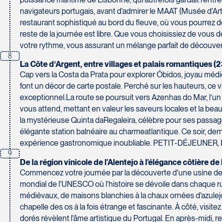
navigateurs portugais, avant d'admirer le MAAT (Musée d'Art,
restaurant sophistiqué au bord du fleuve, où vous pourrez dé
reste de la journée est libre. Que vous choisissiez de vous 
votre rythme, vous assurant un mélange parfait de découv
8
La Côte d’Argent, entre villages et palais romantiques (
Cap vers la Costa da Prata pour explorer Óbidos, joyau médi
font un décor de carte postale. Perché sur les hauteurs, ce 
exceptionnel.La route se poursuit vers Azenhas do Mar, l’un d
vous attend, mettant en valeur les saveurs locales et la beau
la mystérieuse Quinta daRegaleira, célèbre pour ses passage
élégante station balnéaire au charmeatlantique. Ce soir, der
expérience gastronomique inoubliable. PETIT-DÉJEUNE
9
De la région vinicole de l'Alentejo à l'élégance côtière de
Commencez votre journée par la découverte d'une usine de chê
mondial de l'UNESCO où l'histoire se dévoile dans chaque 
médiévaux, de maisons blanchies à la chaux ornées d'azulejo
chapelle des os à la fois étrange et fascinante. À côté, vis
dorés révèlent l'âme artistique du Portugal. En après-midi, r