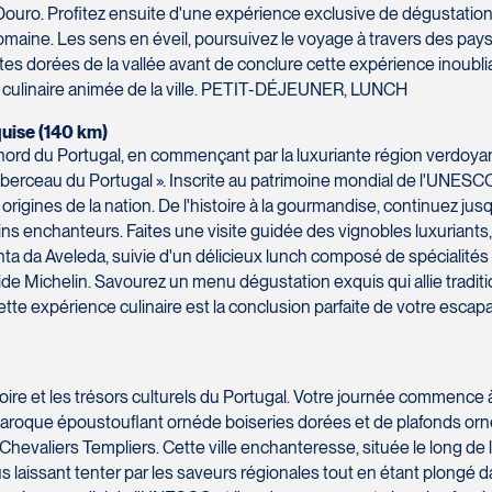
 du Douro. Profitez ensuite d'une expérience exclusive de dégustatio
aine. Les sens en éveil, poursuivez le voyage à travers des paysa
s dorées de la vallée avant de conclure cette expérience inoubliab
ène culinaire animée de la ville. PETIT-DÉJEUNER, LUNCH
uise (140 km)
rd du Portugal, en commençant par la luxuriante région verdoyante
 « berceau du Portugal ». Inscrite au patrimoine mondial de l'UNES
ines de la nation. De l'histoire à la gourmandise, continuez jusq
ins enchanteurs. Faites une visite guidée des vignobles luxurian
a da Aveleda, suivie d'un délicieux lunch composé de spécialités r
de Michelin. Savourez un menu dégustation exquis qui allie traditio
ette expérience culinaire est la conclusion parfaite de votre e
oire et les trésors culturels du Portugal. Votre journée commence à
 baroque époustouflant ornéde boiseries dorées et de plafonds or
hevaliers Templiers. Cette ville enchanteresse, située le long de la 
 laissant tenter par les saveurs régionales tout en étant plongé dan