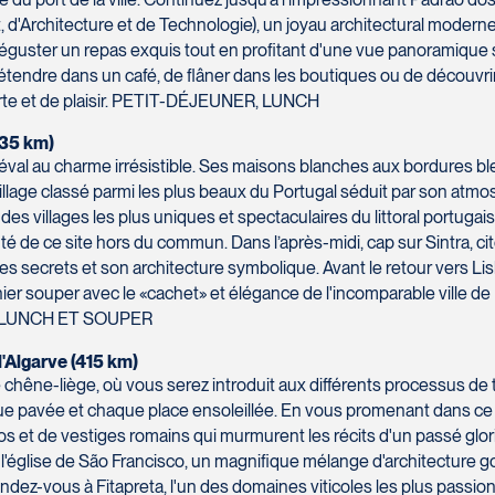
 d'Architecture et de Technologie), un joyau architectural moderne
guster un repas exquis tout en profitant d'une vue panoramique sur
détendre dans un café, de flâner dans les boutiques ou de découvr
erte et de plaisir. PETIT-DÉJEUNER, LUNCH
235 km)
éval au charme irrésistible. Ses maisons blanches aux bordures bl
village classé parmi les plus beaux du Portugal séduit par son atm
es villages les plus uniques et spectaculaires du littoral portugais
té de ce site hors du commun. Dans l’après-midi, cap sur Sintra, ci
s secrets et son architecture symbolique. Avant le retour vers Lis
nier souper avec le «cachet» et élégance de l'incomparable ville d
R, LUNCH ET SOUPER
 l'Algarve (415 km)
ne-liège, où vous serez introduit aux différents processus de tra
rue pavée et chaque place ensoleillée. En vous promenant dans c
s et de vestiges romains qui murmurent les récits d'un passé glori
itez l'église de São Francisco, un magnifique mélange d'architectur
endez-vous à Fitapreta, l'un des domaines viticoles les plus passio