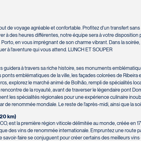
t de voyage agréable et confortable. Profitez d'un transfert sans 
er à des heures différentes, notre équipe sera à votre disposition
rto, en vous imprégnant de son charme vibrant. Dans la soirée, 
nquer à l'aventure qui vous attend. LUNCH ET SOUPER
us guidera à travers sa riche histoire, ses monuments emblématiqu
ponts emblématiques de la ville, les façades colorées de Ribeira e
rcs, explorez le marché animé de Bolhão, rempli de spécialités loca
 de rencontre de la royauté, avant de traverser le légendaire pont D
t les spécialités régionales pour une expérience culinaire inoublia
ar de renommée mondiale. Le reste de l'après-midi, ainsi que la 
220 km)
SCO, est la première région viticole délimitée au monde, créée en 
i que des vins de renommée internationale. Empruntez une route pa
t le savoir-faire se conjuguent pour créer certains des meilleurs v