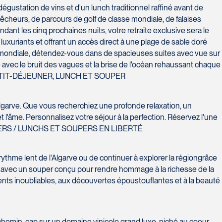
égustation de vins et d'un lunch traditionnel raffiné avant de
e pêcheurs, de parcours de golf de classe mondiale, de falaises
dant les cinq prochaines nuits, votre retraite exclusive sera le
luxuriants et offrant un accès direct à une plage de sable doré
mée mondiale, détendez-vous dans de spacieuses suites avec vue sur
avec le bruit des vagues et la brise de l'océan rehaussant chaque
nie. PETIT-DÉJEUNER, LUNCH ET SOUPER
Algarve. Que vous recherchiez une profonde relaxation, un
 l'âme. Personnalisez votre séjour à la perfection. Réservez l'une
ÉJEUNERS / LUNCHS ET SOUPERS EN LIBERTÉ
 rythme lent de l'Algarve ou de continuer à explorer la régiongrâce
al, avec un souper conçu pour rendre hommage à la richesse de la
nts inoubliables, aux découvertes époustouflantes et à la beauté
 chemin, cap sur un domaine vinicole grand luxe, niché au coeur