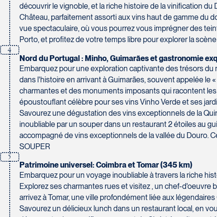
Tél :
450-465-0620 / 1-844-869-2439
Pont-Rouge
découvrir le vignoble, et la riche histoire de la vinification
G3H 2G2
Château, parfaitement assorti aux vins haut de gamme du dom
Tél :
418-873-4515
vue spectaculaire, où vous pourrez vous imprégner des teinte
Porto, et profitez de votre temps libre pour explorer la sc
Voyages Granby
4
157 rue Principale
Nord du Portugal : Minho, Guimarães et gastronomie exq
Granby
Voyages Laurier du Vallon - Siège social
Embarquez pour une exploration captivante des trésors du no
J2G 2V5
2700 Boulevard Laurier - Édifice Champlain, bureau 5000
dans l'histoire en arrivant à Guimarães, souvent appelée le
Tél :
450-372-3624 / 1-800-361-0447
charmantes et des monuments imposants qui racontent les orig
Québec
époustouflant célèbre pour ses vins Vinho Verde et ses jard
G1V 4K5
Savourez une dégustation des vins exceptionnels de la Quint
Tél :
418-653-1882 / 1-800-640-1882
inoubliable par un souper dans un restaurant 2 étoiles au gui
Voyages Jean-Pierre
accompagné de vins exceptionnels de la vallée du Douro. C
2152 Boulevard Lapinière - Suite 104
SOUPER
5
Brossard
Voyages Paradis
Patrimoine universel: Coimbra et Tomar (345 km)
J4W 1L9
2500 rue Beaurevoir, local 340
Embarquez pour un voyage inoubliable à travers la riche hist
Tél :
450-671-6654 / 1-888-461-6654
Québec
Explorez ses charmantes rues et visitez , un chef-d'oeuvre
G2C 0M4
arrivez à Tomar, une ville profondément liée aux légendaires C
Tél :
418-659-6650
Savourez un délicieux lunch dans un restaurant local, en vous