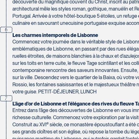
découverte du magnifique couvent du Christ, inscrit au pat
Voyages Tourbec Lapointe
architectural mêle les styles roman, gothique, manuélin et Re
1000 Boulevard Monseigneur Langlois - Local 150
Portugal. Arrivée à votre hôtel-boutique 5 étoiles, un refuge 
Salaberry-de-Valleyfield
Voyages Plein Soleil
culinaire en savourant unecuisine portugaise exquise a
J6S 0J7
4100 Boulevard de l'Auvergne - Suite 108
6
Tél :
450-373-1475
Québec
Les charmes intemporels de Lisbonne
Commencez votre journée dans le véritable style de Lisbonne
G2C 1T8
emblématiques de Lisbonne, en passant par des rues élégant
Tél :
418-847-1023 / 1-888-686-0049
ruelles étroites, de maisons blanchies à la chaux et d'azul
Voyages Transat St-Bruno
sur les toits en terre cuite, le fleuve Tage scintillant et le
117 Boulevard Les Promenades - Promenades St-Bruno
contemporaine rencontre des saveurs innovantes. Ensuite, ad
Saint-Bruno-de-Montarville
sur la ville. Descendez vers le quartier de la Baixa, où votr
Voyages Thomassin St-Hilaire
J3V 5K2
Rossio, les fontaines saisissantes et le majestueux théâtre na
1100 Boulevard de La Chaudière #129
votre guise. PETIT-DÉJEUNER, LUNCH
Tél :
450-441-1220 / 1-833-487-9323
Québec
7
G1Y 0A1
L'âge d'or de Lisbonne et l'élégance des rives du fleuve 
Tél :
418-948-8488
Entrez dans l'âge des découvertes de Lisbonne en vous immer
richesse culturelle. Commencez votre exploration par la vis
e
Construit au XVI
siècle, ce monastère époustouflant a été
ses grands cloîtres et son église, où repose la tombe du lé
puissance maritime de Lisbonne, qui autrefois gardait l'en