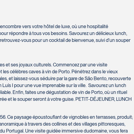
encombre vers votre hôtel de luxe, où une hospitalité
 pour répondre à tous vos besoins. Savourez un délicieux lunch,
retrouvez-vous pour un cocktail de bienvenue, suivi d'un souper
es et ses joyaux culturels. Commencez par une visite
t les célèbres caves à vin de Porto. Pénétrez dans le vieux
les, et laissez-vous séduire par la gare de São Bento, recouverte
om Luís I pour une vue imprenable sur la ville. Savourez un lunch
ble. Enfin, faites une dégustation de vin de Porto, où un rituel
soirée et le souper seront à votre guise. PETIT-DÉJEUNER, LUNCH
1756. Ce paysage époustouflant de vignobles en terrasses, produit;
noramique à travers des collines et des villages pittoresques,
ins du Portugal. Une visite guidée immersive dudomaine, vous fera