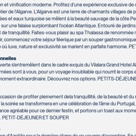
on et vinification moderne. Profitez d'une expérience exclusive de d
côtier de l'Algarve. L'Algarve est une terre de charmants villages d
ées et eaux turquoise se mêlent à la beauté sauvage de la côte.Pen
 sur une falaise surplombant l'océan Atlantique. Entouré de jardins 
e et de tranquillité. Faites-vous plaisir au spa Thalassa de renom
soir, commencez votre séjour féerique par un souper gastronomique 
le où luxe, nature et exclusivité se marient en parfaite harmo
onnelles
uverte s'entremêlent dans le cadre exquis du Vilalara Grand Hotel 
ées sont à vous, pour un voyage inoubliable qui nourrit le corps et
ant un moment extraordinaire. Découvrez nos options. PETITS-D
ccasion de profiter pleinement dela tranquillité, de la beauté et du
l, la soirée se transformera en une célébration de l'âme du Portug
nce agréable pour ce dernier festin, et portons un toast aux mome
space. PETIT-DÉJEUNER ET SOUPER
)
gion d’Azeitão pour la dernière étape de ce voyage d’exception. En