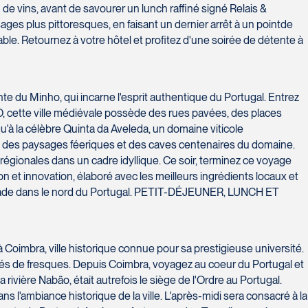
n de vins, avant de savourer un lunch raffiné signé Relais &
ges plus pittoresques, en faisant un dernier arrêt à un pointde
le. Retournez à votre hôtel et profitez d'une soirée de détente à
 du Minho, qui incarne l'esprit authentique du Portugal. Entrez
CO, cette ville médiévale possède des rues pavées, des places
u'à la célèbre Quinta da Aveleda, un domaine viticole
ts, des paysages féeriques et des caves centenaires du domaine.
égionales dans un cadre idyllique. Ce soir, terminez ce voyage
n et innovation, élaboré avec les meilleurs ingrédients locaux et
scapade dans le nord du Portugal. PETIT-DÉJEUNER, LUNCH ET
 Coimbra, ville historique connue pour sa prestigieuse université.
nés de fresques. Depuis Coimbra, voyagez au coeur du Portugal et
rivière Nabão, était autrefois le siège de l'Ordre au Portugal.
s l'ambiance historique de la ville. L'après-midi sera consacré à la