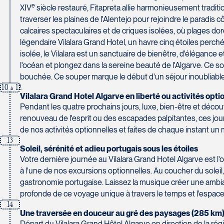
e
XIV
siècle restauré, Fitapreta allie harmonieusement traditi
traverser les plaines de l'Alentejo pour rejoindre le paradis 
calcaires spectaculaires et de criques isolées, où plages dor
légendaire Vilalara Grand Hotel, un havre cinq étoiles perché
isolée, le Vilalara est un sanctuaire de bienêtre, d'éléganc
l'océan et plongez dans la sereine beauté de l'Algarve. Ce 
bouchée. Ce souper marque le début d'un séjour inoubliab
10
12
à
Vilalara Grand Hotel Algarve en liberté ou activités opti
Pendant les quatre prochains jours, luxe, bien-être et déco
renouveau de l'esprit ou des escapades palpitantes, ces journ
de nos activités optionnelles et faites de chaque inst
13
Soleil, sérénité et adieu portugais sous les étoiles
Votre dernière journée au Vilalara Grand Hotel Algarve est l'o
à l'une de nos excursions optionnelles. Au coucher du solei
gastronomie portugaise. Laissez la musique créer une ambia
profonde de ce voyage unique à travers le temps et l'e
14
Une traversée en douceur au gré des paysages (285 km
Départ du Vilalara Grand Hôtel Algarve en direction de la ré