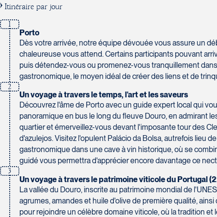
230 Boulevard Sir-Wilfrid-Laurier
Itinéraire par jour
Beloeil
Voyages CAA Place de la Cité
1
J3G 4G7
2600 Boulevard Laurier #133, Place de la Cité
Porto
Tél :
450-464-0363 / 1-800-331-0363
Québec
Dès votre arrivée, notre équipe dévouée vous assure un débu
G1V 4T3
chaleureuse vous attend. Certains participants pouvant arriv
Tél :
418-653-9200 / 1-844-869-2439
puis détendez-vous ou promenez-vous tranquillement dans Po
gastronomique, le moyen idéal de créer des liens et de tri
Voyages Boislard Poirier
2
2840 Boulevard Laframboise
Un voyage à travers le temps, l'art et les saveurs
Saint-Hyacinthe
Voyages CAA Québec
Découvrez l'âme de Porto avec un guide expert local qui vo
J2S 4Z1
panoramique en bus le long du fleuve Douro, en admirant les 
500 rue Bouvier - Suite 202
Tél :
450-774-6436 / 1-800-561-2967
quartier et émerveillez-vous devant l'imposante tour des Cle
Québec
d'azulejos. Visitez l'opulent Palácio da Bolsa, autrefois lieu
G2J 1E3
gastronomique dans une cave à vin historique, où se combinen
Tél :
418-624-8222 / 1-844-869-2439
guidé vous permettra d'apprécier encore davantage ce nect
Voyages CAA Brossard
3
Un voyage à travers le patrimoine viticole du Portugal (
8940 Boulevard Leduc - Bureau 20
La vallée du Douro, inscrite au patrimoine mondial de l'UNE
Brossard
Voyages Émotions
agrumes, amandes et huile d'olive de première qualité, ains
J4Y 0G4
2 rue Pleau
pour rejoindre un célèbre domaine viticole, où la tradition e