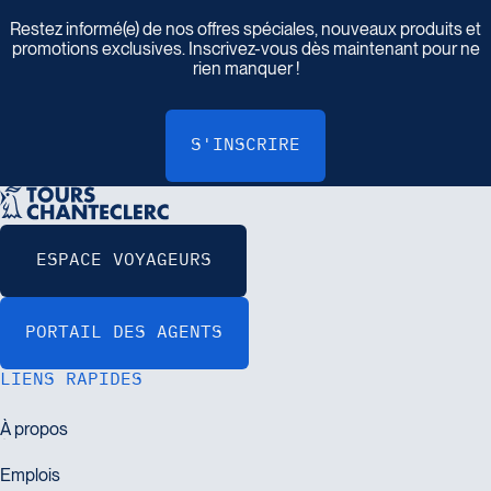
I
n
s
c
r
i
v
e
z
-
v
o
u
s
à
n
o
t
r
e
i
n
f
o
l
e
t
t
r
e
Restez informé(e) de nos offres spéciales, nouveaux produits et
promotions exclusives. Inscrivez-vous dès maintenant pour ne
rien manquer !
LIENS RAPIDES