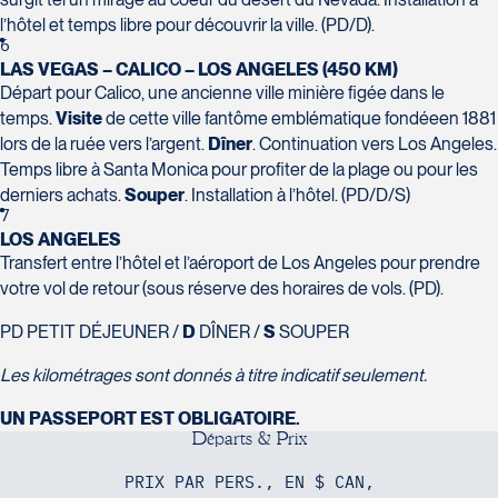
l’hôtel et temps libre pour découvrir la ville. (PD/D).
Voyages Action
6
230 Boulevard Sir-Wilfrid-Laurier
LAS VEGAS – CALICO – LOS ANGELES (450 KM)
Beloeil
Départ pour Calico, une ancienne ville minière figée dans le
Voyages CAA Place de la Cité
J3G 4G7
temps.
Visite
de cette ville fantôme emblématique fondéeen 1881
2600 Boulevard Laurier #133, Place de la
Tél :
450-464-0363 / 1-800-331-0363
lors de la ruée vers l’argent.
Dîner
. Continuation vers Los Angeles.
Cité
Temps libre à Santa Monica pour profiter de la plage ou pour les
Québec
derniers achats.
Souper
. Installation à l’hôtel. (PD/D/S)
G1V 4T3
7
LOS ANGELES
Tél :
418-653-9200 / 1-844-869-2439
Transfert entre l’hôtel et l’aéroport de Los Angeles pour prendre
votre vol de retour (sous réserve des horaires de vols. (PD).
Voyages Boislard Poirier
2840 Boulevard Laframboise
PD PETIT DÉJEUNER /
D
DÎNER /
S
SOUPER
Saint-Hyacinthe
Les kilométrages sont donnés à titre indicatif seulement.
J2S 4Z1
Voyages CAA Québec
Tél :
450-774-6436 / 1-800-561-2967
UN PASSEPORT EST OBLIGATOIRE.
500 rue Bouvier - Suite 202
D
é
p
a
r
t
s
&
P
r
i
x
Québec
G2J 1E3
PRIX PAR PERS., EN $ CAN,