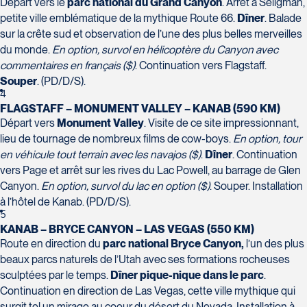
H7T 1C8
Départ vers le
parc national du Grand Canyon
. Arrêt à Seligman,
Club Voyages Orientation
Tél :
450-688-6211 / 1-888-682-8616
petite ville emblématique de la mythique Route 66.
Dîner
. Balade
1001 Boulevard de Montarville - local 39
sur la crête sud et observation de l’une des plus belles merveilles
Boucherville
du monde.
En option, survol en hélicoptère du Canyon avec
La Forfaiterie Voyages
Voyages Nouveau-Monde
J4B 6P5
commentaires en français ($)
. Continuation vers Flagstaff.
5401 Boulevard Des Galeries - Local 104
420 Boulevard Manseau
Tél :
450-655-1855 / 1-866-655-5736
Voyages des Laurentides
Souper
. (PD/D/S).
(porte H)
Joliette
939 Boulevard Albiny-Paquette
4
SOUMETTR
Québec
J6E 3E1
Mont-Laurier
FLAGSTAFF – MONUMENT VALLEY – KANAB (590 KM)
G2K 1N4
Tél :
450-755-5557 / 1-877-751-5557
J9L 3J1
Départ vers
Monument Valley
. Visite de ce site impressionnant,
Tél :
418-652-2400 / 1-888-848-1518
lieu de tournage de nombreux films de cow-boys.
En option, tour
Tél :
819-623-2511 / 1-866-385-2511
en véhicule tout terrain avec les navajos ($)
.
Dîner
. Continuation
Club Voyages Princesse
vers Page et arrêt sur les rives du Lac Powell, au barrage de Glen
686 rue Principale
Canyon.
En option, survol du lac en option ($)
. Souper. Installation
Granby
à l’hôtel de Kanab. (PD/D/S).
Voyages Terre et Monde
J2G 2Y4
5
Le Voyagiste de Québec
1460 Chemin Gascon
KANAB – BRYCE CANYON – LAS VEGAS (550 KM)
Tél :
450-372-4444
Route en direction du
parc national Bryce Canyon,
l’un des plus
3229 Chemin des Quatre-Bourgeois -
Terrebonne
beaux parcs naturels de l’Utah avec ses formations rocheuses
Suite 120QuébecG1W 0C1
J6X 2Z5
sculptées par le temps.
Dîner pique-nique dans le parc
.
Tél :
418-977-4080 / 1-877-977-4080
Tél :
450-964-3574
Continuation en direction de Las Vegas, cette ville mythique qui
surgit tel un mirage au coeur du désert du Nevada. Installation à