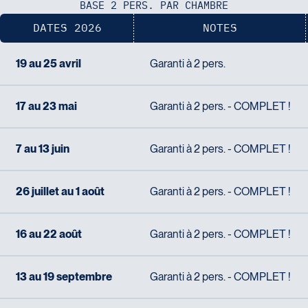
Tél :
418-624-8222 / 1-844-869-2439
BASE 2 PERS. PAR CHAMBRE
DATES 2026
NOTES
Voyages CAA Brossard
8940 Boulevard Leduc - Bureau 20
19 au 25 avril
Garanti à 2 pers.
Brossard
J4Y 0G4
Voyages Émotions
Tél :
450-465-0620 / 1-844-869-2439
17 au 23 mai
Garanti à 2 pers. - COMPLET !
2 rue Pleau
Pont-Rouge
7 au 13 juin
Garanti à 2 pers. - COMPLET !
G3H 2G2
Tél :
418-873-4515
26 juillet au 1 août
Garanti à 2 pers. - COMPLET !
Voyages Granby
157 rue Principale
Granby
16 au 22 août
Garanti à 2 pers. - COMPLET !
J2G 2V5
Voyages Laurier du Vallon - Siège social
Tél :
450-372-3624 / 1-800-361-0447
13 au 19 septembre
Garanti à 2 pers. - COMPLET !
2700 Boulevard Laurier - Édifice
Champlain, bureau 5000