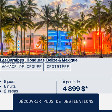
Les Caraïbes : Honduras, Belize & Mexique
NOUVEAUTÉ
VOYAGE DE GROUPE
CROISIÈRE
9 jours
À partir de :
8 nuits
4 899 $*
21 repas