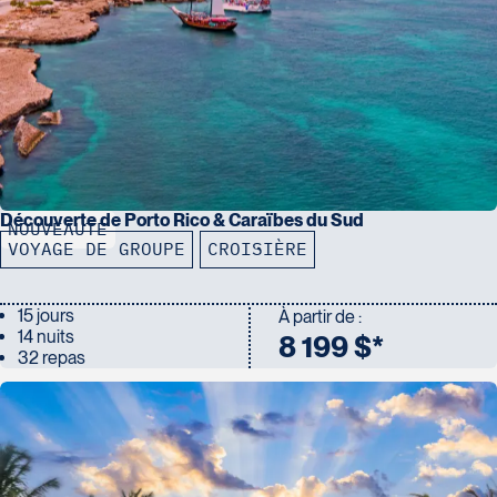
Découverte de Porto Rico & Caraïbes du Sud
NOUVEAUTÉ
VOYAGE DE GROUPE
CROISIÈRE
15 jours
À partir de :
14 nuits
8 199 $*
32 repas