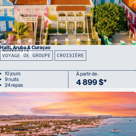
Haïti, Aruba & Curaçao
NOUVEAUTÉ
VOYAGE DE GROUPE
CROISIÈRE
10 jours
À partir de :
9 nuits
4 899 $*
24 repas