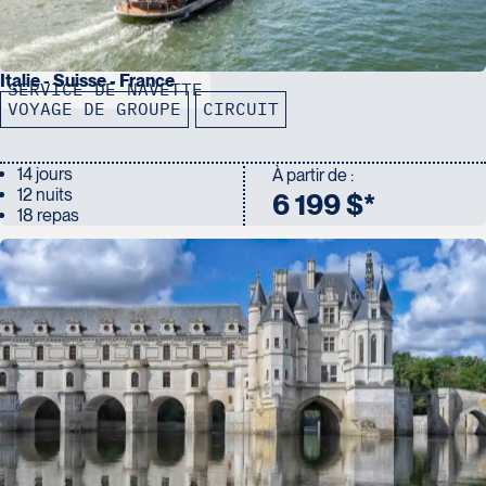
Italie - Suisse - France
SERVICE DE NAVETTE
VOYAGE DE GROUPE
CIRCUIT
14 jours
À partir de :
12 nuits
6 199 $*
18 repas