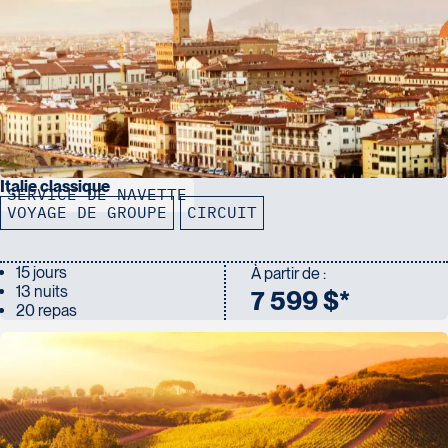
Italie classique
SERVICE DE NAVETTE
VOYAGE DE GROUPE
CIRCUIT
15 jours
À partir de :
13 nuits
7 599 $*
20 repas