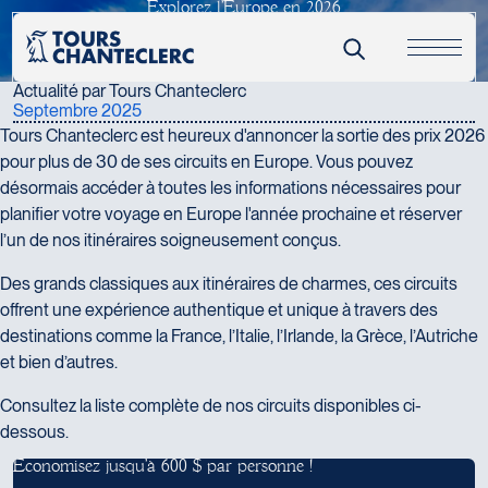
E
x
p
l
o
r
e
z
l
’
E
u
r
o
p
e
e
n
2
0
2
6
Récits & actualités
Plus de 30 circuits sont désormais disponibles !
Actualité par Tours Chanteclerc
Septembre 2025
Tours Chanteclerc est heureux d'annoncer la sortie des prix 2026
pour plus de 30 de ses circuits en Europe. Vous pouvez
désormais accéder à toutes les informations nécessaires pour
planifier votre voyage en Europe l'année prochaine et réserver
l’un de nos itinéraires soigneusement conçus.
Des grands classiques aux itinéraires de charmes, ces circuits
offrent une expérience authentique et unique à travers des
destinations comme la France, l’Italie, l’Irlande, la Grèce, l’Autriche
et bien d’autres.
Consultez la liste complète de nos circuits disponibles ci-
dessous.
É
c
o
n
o
m
i
s
e
z
j
u
s
q
u
'
à
6
0
0
$
p
a
r
p
e
r
s
o
n
n
e
!