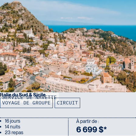
Italie du Sud & Sicile
SERVICE DE NAVETTE
VOYAGE DE GROUPE
CIRCUIT
16 jours
À partir de :
14 nuits
6 699 $*
23 repas