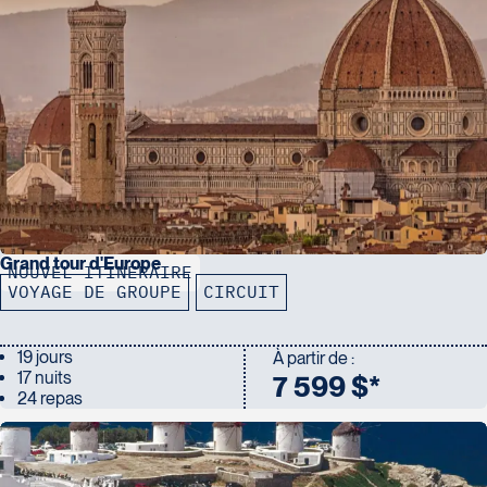
Grand tour d'Europe
NOUVEL ITINÉRAIRE
VOYAGE DE GROUPE
CIRCUIT
19 jours
À partir de :
17 nuits
7 599 $*
24 repas