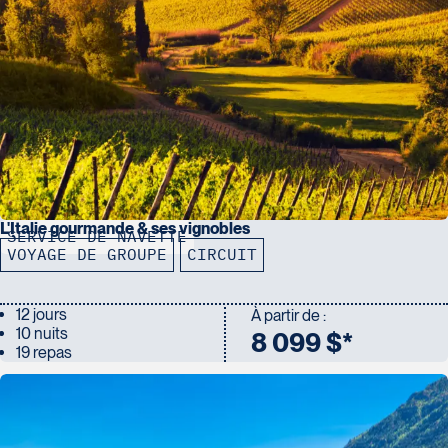
L'Italie gourmande & ses vignobles
SERVICE DE NAVETTE
VOYAGE DE GROUPE
CIRCUIT
12 jours
À partir de :
10 nuits
8 099 $*
19 repas