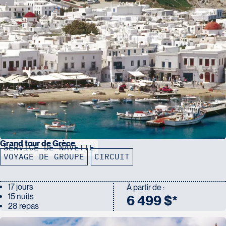
Grand tour de Grèce
SERVICE DE NAVETTE
VOYAGE DE GROUPE
CIRCUIT
17 jours
À partir de :
15 nuits
6 499 $*
28 repas