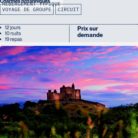
Charmes britanniques
HÉBERGEMENT TYPIQUE
VOYAGE DE GROUPE
CIRCUIT
12 jours
Prix sur
10 nuits
demande
19 repas