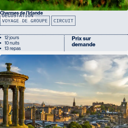
Charmes de l'Irlande
DÉGUSTATION
VOYAGE DE GROUPE
CIRCUIT
12 jours
Prix sur
10 nuits
demande
13 repas