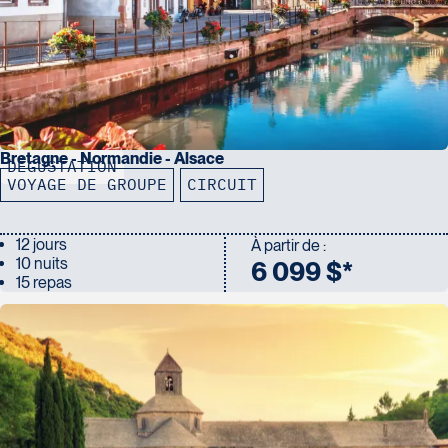
Bretagne - Normandie - Alsace
DÉGUSTATION
VOYAGE DE GROUPE
CIRCUIT
12 jours
À partir de :
10 nuits
6 099 $*
15 repas