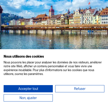
Nous utilisons des cookies
Nous pouvons les placer pour analyser les données de nos visiteurs, améliorer
notre site Web, afficher un contenu personnalisé et vous faire vivre une
expérience inoubliable. Pour plus d'informations sur les cookies que nous
Mosaïque suisse
SPÉCIALITÉS LOCALES
utilisons, ouvrez les paramètres.
VOYAGE DE GROUPE
CIRCUIT
Accepter tout
Refuser
15 jours
À partir de :
13 nuits
9 199 $*
Non, ajuster
23 repas