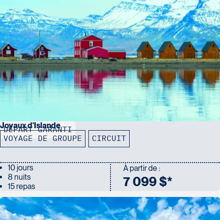
Joyaux d'Islande
DÉPART GARANTI
VOYAGE DE GROUPE
CIRCUIT
10 jours
À partir de :
8 nuits
7 099 $*
15 repas