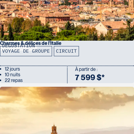
Charmes & délices de l'Italie
DÉGUSTATION
VOYAGE DE GROUPE
CIRCUIT
12 jours
À partir de :
10 nuits
7 599 $*
22 repas