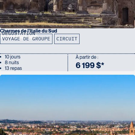
Charmes de l'Italie du Sud
DÉGUSTATION
VOYAGE DE GROUPE
CIRCUIT
10 jours
À partir de :
8 nuits
6 199 $*
13 repas