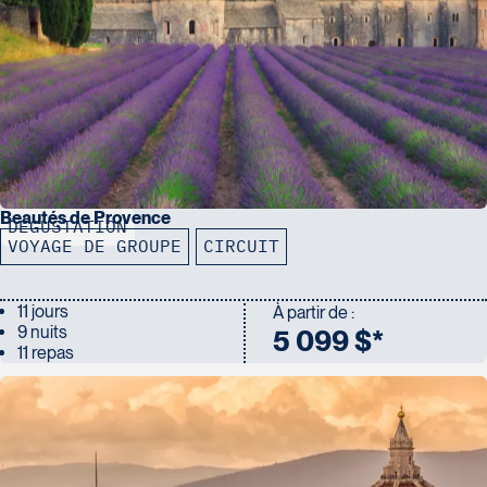
Beautés de Provence
DÉGUSTATION
VOYAGE DE GROUPE
CIRCUIT
11 jours
À partir de :
9 nuits
5 099 $*
11 repas