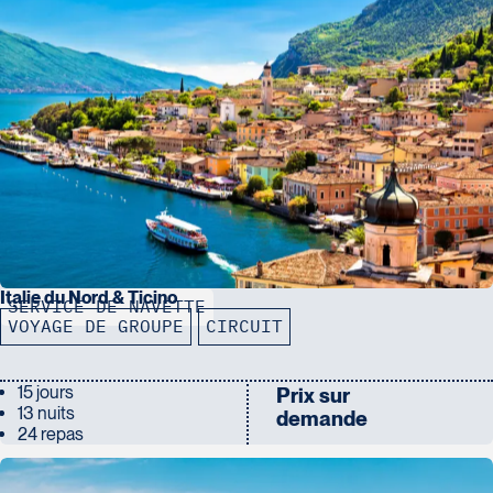
Italie du Nord & Ticino
SERVICE DE NAVETTE
VOYAGE DE GROUPE
CIRCUIT
15 jours
Prix sur
13 nuits
demande
24 repas