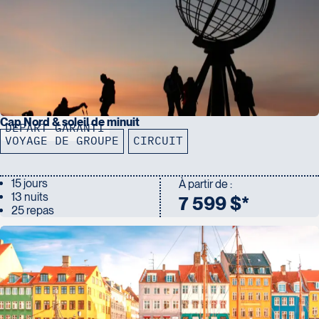
Cap Nord & soleil de minuit
DÉPART GARANTI
VOYAGE DE GROUPE
CIRCUIT
15 jours
À partir de :
13 nuits
7 599 $*
25 repas