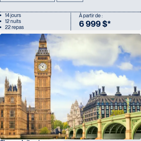
14 jours
À partir de :
12 nuits
6 999 $*
22 repas