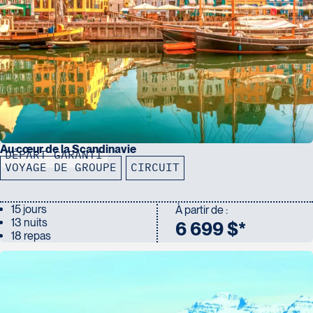
Au cœur de la Scandinavie
DÉPART GARANTI
VOYAGE DE GROUPE
CIRCUIT
15 jours
À partir de :
13 nuits
6 699 $*
18 repas