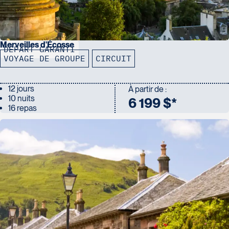
Merveilles d'Écosse
DÉPART GARANTI
VOYAGE DE GROUPE
CIRCUIT
12 jours
À partir de :
10 nuits
6 199 $*
16 repas