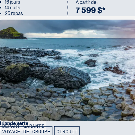
16 jours
À partir de :
14 nuits
7 599 $*
25 repas
Irlande verte
DÉPART GARANTI
VOYAGE DE GROUPE
CIRCUIT