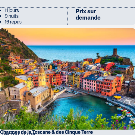
11 jours
Prix sur
9 nuits
demande
16 repas
Charmes de la Toscane & des Cinque Terre
DÉGUSTATION