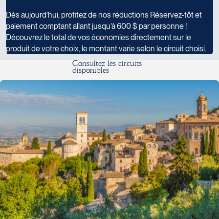
Dès aujourd'hui, profitez de nos réductions Réservez-tôt et
paiement comptant allant jusqu’à 600 $ par personne !
Découvrez le total de vos économies directement sur le
produit de votre choix, le montant varie selon le circuit choisi.
C
o
n
s
u
l
t
e
z
l
e
s
c
i
r
c
u
i
t
s
d
i
s
p
o
n
i
b
l
e
s