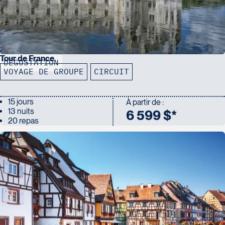
Tour de France
DÉGUSTATION
VOYAGE DE GROUPE
CIRCUIT
15 jours
À partir de :
13 nuits
6 599 $*
20 repas