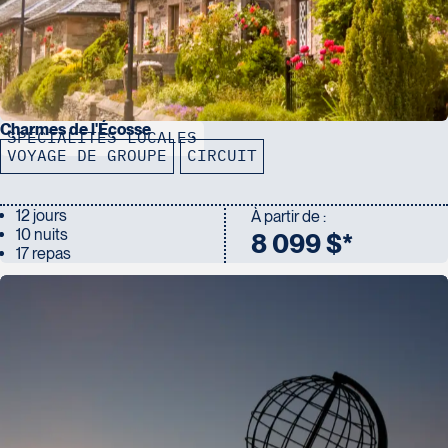
Charmes de l'Écosse
SPÉCIALITÉS LOCALES
VOYAGE DE GROUPE
CIRCUIT
12 jours
À partir de :
10 nuits
8 099 $*
17 repas