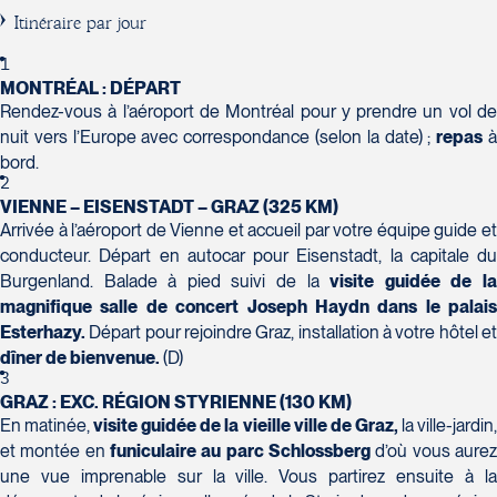
H7T 1C8
Club Voyages Orientation
Itinéraire par jour
Tél :
450-688-6211 / 1-888-682-8616
1001 Boulevard de Montarville - local 39
Boucherville
1
La Forfaiterie Voyages
Voyages Nouveau-Monde
J4B 6P5
MONTRÉAL : DÉPART
5401 Boulevard Des Galeries - Local 104
420 Boulevard Manseau
Rendez-vous à l’aéroport de Montréal pour y prendre un vol de
Tél :
450-655-1855 / 1-866-655-5736
Voyages des Laurentides
(porte H)
Joliette
nuit vers l’Europe avec correspondance (selon la date) ;
repas
939 Boulevard Albiny-Paquette
SOUMETTRE
Québec
J6E 3E1
bord.
Mont-Laurier
2
G2K 1N4
Tél :
450-755-5557 / 1-877-751-5557
J9L 3J1
VIENNE – EISENSTADT – GRAZ (325 KM)
Tél :
418-652-2400 / 1-888-848-1518
Tél :
819-623-2511 / 1-866-385-2511
Arrivée à l’aéroport de Vienne et accueil par votre équipe guide et
conducteur. Départ en autocar pour Eisenstadt, la capitale du
Club Voyages Princesse
Burgenland. Balade à pied suivi de la
visite guidée de l
686 rue Principale
magnifique salle de concert Joseph Haydn dans le palais
Granby
Esterhazy.
Départ pour rejoindre Graz, installation à votre hôtel e
Voyages Terre et Monde
J2G 2Y4
dîner de bienvenue.
(D)
Le Voyagiste de Québec
1460 Chemin Gascon
Tél :
450-372-4444
3
3229 Chemin des Quatre-Bourgeois -
Terrebonne
GRAZ : EXC. RÉGION STYRIENNE (130 KM)
Suite 120QuébecG1W 0C1
J6X 2Z5
En matinée,
visite guidée de la vieille ville de Graz,
la ville-jardin
Tél :
418-977-4080 / 1-877-977-4080
Tél :
450-964-3574
et montée en
funiculaire au parc Schlossberg
d’où vous aure
une vue imprenable sur la ville. Vous partirez ensuite à la