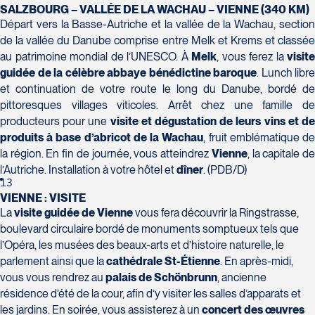
SALZBOURG – VALLÉE DE LA WACHAU – VIENNE (340 KM)
Départ vers la Basse-Autriche et la vallée de la Wachau, section
de la vallée du Danube comprise entre Melk et Krems et classée
au patrimoine mondial de l’UNESCO. À
Melk
, vous ferez la
visite
guidée de la célèbre abbaye bénédictine baroque
. Lunch libre
et continuation de votre route le long du Danube, bordé de
pittoresques villages viticoles. Arrêt chez une famille de
producteurs pour une
visite et dégustation de leurs vins et d
produits à base d’abricot de la Wachau
, fruit emblématique d
la région. En fin de journée, vous atteindrez
Vienne
, la capitale d
l’Autriche. Installation à votre hôtel et
dîner
. (PDB/D)
13
VIENNE : VISITE
La
visite guidée de Vienne
vous fera découvrir la Ringstrasse,
boulevard circulaire bordé de monuments somptueux tels que
l’Opéra, les musées des beaux-arts et d’histoire naturelle, le
parlement ainsi que la
cathédrale
St-Étienne
. En après-midi,
vous vous rendrez au
palais de Schönbrunn
, ancienne
résidence d’été de la cour, afin d’y visiter les salles d’apparats et
les jardins. En soirée, vous assisterez à un
concert des œuvres