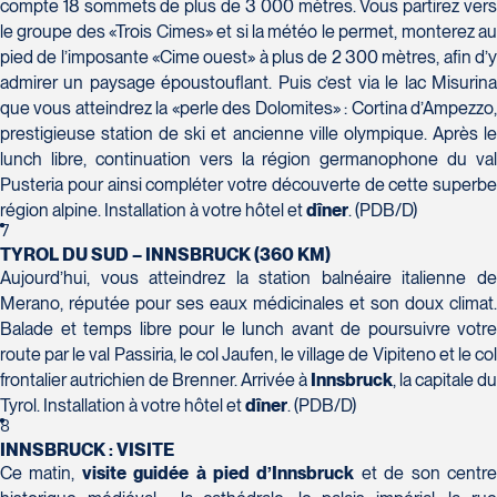
Champlain, bureau 5000
compte 18 sommets de plus de 3 000 mètres. Vous partirez vers
Québec
le groupe des «Trois Cimes» et si la météo le permet, monterez au
pied de l’imposante «Cime ouest» à plus de 2 300 mètres, afin d’y
G1V 4K5
admirer un paysage époustouflant. Puis c’est via le lac Misurina
Tél :
418-653-1882 / 1-800-640-1882
Voyages Jean-Pierre
que vous atteindrez la «perle des Dolomites» : Cortina d’Ampezzo,
2152 Boulevard Lapinière - Suite 104
prestigieuse station de ski et ancienne ville olympique. Après le
Brossard
lunch libre, continuation vers la région germanophone du val
J4W 1L9
Pusteria pour ainsi compléter votre découverte de cette superbe
Tél :
450-671-6654 / 1-888-461-6654
région alpine. Installation à votre hôtel et
dîner
. (PDB/D)
7
Voyages Paradis
TYROL DU SUD – INNSBRUCK (360 KM)
2500 rue Beaurevoir, local 340
Aujourd’hui, vous atteindrez la station balnéaire italienne de
Québec
Merano, réputée pour ses eaux médicinales et son doux climat.
G2C 0M4
Balade et temps libre pour le lunch avant de poursuivre votre
Tél :
418-659-6650
Voyages Tourbec Lapointe
route par le val Passiria, le col Jaufen, le village de Vipiteno et le col
1000 Boulevard Monseigneur Langlois -
frontalier autrichien de Brenner. Arrivée à
Innsbruck
, la capitale du
Local 150
Tyrol. Installation à votre hôtel et
dîner
. (PDB/D)
Salaberry-de-Valleyfield
8
INNSBRUCK : VISITE
J6S 0J7
Ce matin,
visite guidée à pied d’Innsbruck
et de son centr
Tél :
450-373-1475