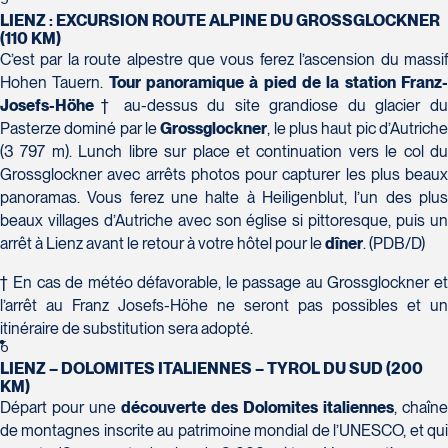
Tél :
418-624-8222 / 1-844-869-2439
LIENZ : EXCURSION ROUTE ALPINE DU GROSSGLOCKNER
(110 KM)
Voyages CAA Brossard
C’est par la route alpestre que vous ferez l’ascension du massif
8940 Boulevard Leduc - Bureau 20
Hohen Tauern.
Tour panoramique à pied de la station Franz
Brossard
Josefs-Höhe
† au-dessus du site grandiose du glacier du
J4Y 0G4
Pasterze dominé par le
Grossglockner
, le plus haut pic d’Autrich
Voyages Émotions
Tél :
450-465-0620 / 1-844-869-2439
(3 797 m). Lunch libre sur place et continuation vers le col du
2 rue Pleau
Grossglockner avec arrêts photos pour capturer les plus beaux
Pont-Rouge
panoramas. Vous ferez une halte à Heiligenblut, l’un des plus
G3H 2G2
beaux villages d’Autriche avec son église si pittoresque, puis un
Tél :
418-873-4515
arrêt à Lienz avant le retour à votre hôtel pour le
dîner
. (PDB/D)
† En cas de météo défavorable, le passage au Grossglockner et
Voyages Granby
l’arrêt au Franz Josefs-Höhe ne seront pas possibles et un
157 rue Principale
itinéraire de substitution sera adopté.
Granby
6
J2G 2V5
LIENZ – DOLOMITES ITALIENNES – TYROL DU SUD (200
Voyages Laurier du Vallon - Siège
Tél :
450-372-3624 / 1-800-361-0447
KM)
social
Départ pour une
découverte des Dolomites italiennes
, chaîne
2700 Boulevard Laurier - Édifice
de montagnes inscrite au patrimoine mondial de l’UNESCO, et qui