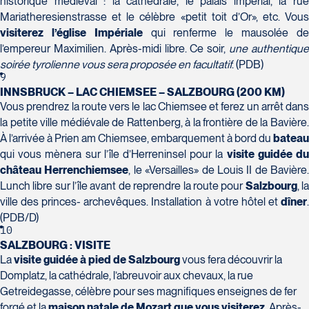
historique médiéval : la cathédrale, le palais impérial, la rue
Voyages Plein Soleil
Mariatheresienstrasse et le célèbre «petit toit d’Or», etc. Vous
4100 Boulevard de l'Auvergne - Suite 108
visiterez
l’église Impériale
qui renferme le mausolée d
Québec
l’empereur Maximilien. Après-midi libre. Ce soir,
une authentiqu
G2C 1T8
soirée tyrolienne vous sera proposée en facultatif
. (PDB)
Tél :
418-847-1023 / 1-888-686-0049
9
Voyages Transat St-Bruno
INNSBRUCK – LAC CHIEMSEE – SALZBOURG (200 KM)
117 Boulevard Les Promenades -
Vous prendrez la route vers le lac Chiemsee et ferez un arrêt dans
Promenades St-Bruno
la petite ville médiévale de Rattenberg, à la frontière de la Bavière.
Saint-Bruno-de-Montarville
À l’arrivée à Prien am Chiemsee, embarquement à bord du
bateau
J3V 5K2
qui vous mènera sur l’île d’Herreninsel pour la
visite guidée d
Voyages Thomassin St-Hilaire
Tél :
450-441-1220 / 1-833-487-9323
château Herrenchiemsee
, le «Versailles» de Louis II de Bavière.
1100 Boulevard de La Chaudière #129
Lunch libre sur l’île avant de reprendre la route pour
Salzbourg
, l
Québec
ville des princes- archevêques. Installation à votre hôtel et
dîner
.
G1Y 0A1
(PDB/D)
Tél :
418-948-8488
10
SALZBOURG : VISITE
La
visite guidée à pied de Salzbourg
vous fera découvrir la
Domplatz, la cathédrale, l’abreuvoir aux chevaux, la rue
Getreidegasse, célèbre pour ses magnifiques enseignes de fer
forgé et la
maison natale de Mozart que vous visiterez
. Après-