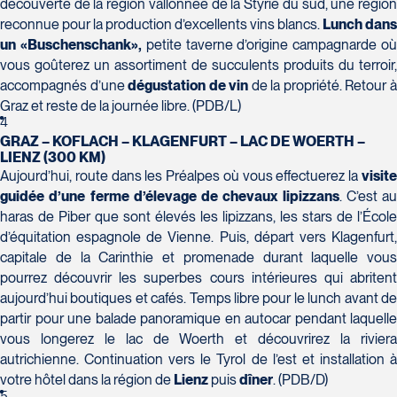
découverte de la région vallonnée de la Styrie du sud, une région
reconnue pour la production d’excellents vins blancs.
Lunch dans
Voyages Action
un «Buschenschank»,
petite taverne d’origine campagnarde o
230 Boulevard Sir-Wilfrid-Laurier
vous goûterez un assortiment de succulents produits du terroir,
Beloeil
accompagnés d’une
dégustation de vin
de la propriété. Retour 
Voyages CAA Place de la Cité
J3G 4G7
Graz et reste de la journée libre. (PDB/L)
2600 Boulevard Laurier #133, Place de la
Tél :
450-464-0363 / 1-800-331-0363
4
Cité
GRAZ – KOFLACH – KLAGENFURT – LAC DE WOERTH –
Québec
LIENZ (300 KM)
G1V 4T3
Aujourd’hui, route dans les Préalpes où vous effectuerez la
visite
Tél :
418-653-9200 / 1-844-869-2439
guidée d’une ferme d’élevage de chevaux lipizzans
. C’est au
haras de Piber que sont élevés les lipizzans, les stars de l’École
Voyages Boislard Poirier
d’équitation espagnole de Vienne. Puis, départ vers Klagenfurt,
2840 Boulevard Laframboise
capitale de la Carinthie et promenade durant laquelle vous
Saint-Hyacinthe
pourrez découvrir les superbes cours intérieures qui abritent
aujourd’hui boutiques et cafés. Temps libre pour le lunch avant de
J2S 4Z1
Voyages CAA Québec
partir pour une balade panoramique en autocar pendant laquelle
Tél :
450-774-6436 / 1-800-561-2967
500 rue Bouvier - Suite 202
vous longerez le lac de Woerth et découvrirez la riviera
Québec
autrichienne. Continuation vers le Tyrol de l’est et installation à
G2J 1E3
votre hôtel dans la région de
Lienz
puis
dîner
. (PDB/D)
5