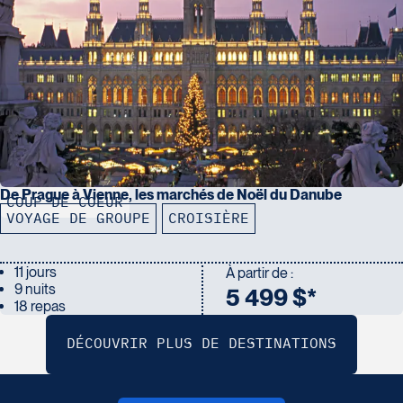
De Prague à Vienne, les marchés de Noël du Danube
COUP DE COEUR
VOYAGE DE GROUPE
CROISIÈRE
11 jours
À partir de :
9 nuits
5 499 $*
18 repas
V
o
u
s
s
o
u
h
a
i
t
e
z
b
é
n
é
f
i
c
i
e
r
d
u
p
r
o
g
r
a
m
m
e
d
e
p
a
r
t
a
g
e
?