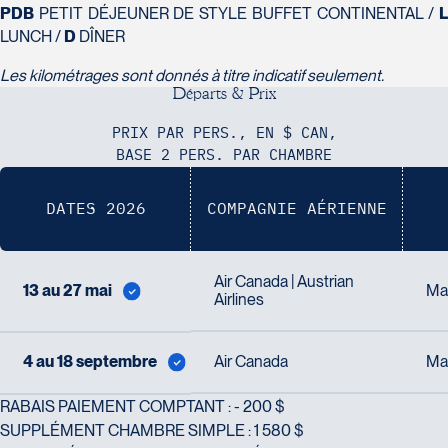
PDB
PETIT DÉJEUNER DE STYLE BUFFET CONTINENTAL /
L
LUNCH /
D
DÎNER
Les kilométrages sont donnés à titre indicatif seulement.
D
é
p
a
r
t
s
&
P
r
i
x
PRIX PAR PERS., EN $ CAN,
BASE 2 PERS. PAR CHAMBRE
DATES 2026
COMPAGNIE AÉRIENNE
Air Canada | Austrian
13 au 27 mai
Ma
Airlines
4 au 18 septembre
Air Canada
Ma
RABAIS PAIEMENT COMPTANT : - 200 $
SUPPLÉMENT CHAMBRE SIMPLE : 1 580 $