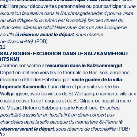
midi libre pour découvertes personnelles ou pour participer à
une
excursion facultative dans le Berchtesgadenerland pour la visite
du «Nid d’Aigle» (si la météo est favorable), l’ancien chalet du
chancelier allemand Adolf Hitler situé dans un site à couper le
souffle (
à réserver avant le départ
, sous réserve
de
disponibilité).
(PDB)
11
SALZBOURG : EXCURSION DANS LE SALZKAMMERGUT
(175 KM)
Journée consacrée à l’
excursion dans le Salzkammergut
.
Départ en matinée vers la ville thermale de Bad Ischl, ancienne
résidence d’été des Habsbourg et
visite guidée de la villa
Impériale Kaiservilla
. Lunch libre et poursuite vers le lac
Wolfgangsee, avec les visites de St-Wolfgang, charmante ville aux
chalets couverts de fresques et de St-Gilgen, où naquit la mère
de Mozart. Retour à Salzbourg par le Fuschlsee.
En soirée,
possibilité d’assister en facultatif à un dîner-concert aux
chandelles dans la salle baroque du monastère St-Pierre (
à
réserver avant le départ
, sous réserve de disponibilité.
(PDB)
12